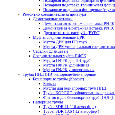
Пожарная подставка одинарная фланцев
Пожарная подставка тройниковая флан
Пожарные подставки фланцевые (глухи
Ремонтно-соединительная арматура
Демонтажные вставки
Демонтажная /монтажная вставка PN 10
Демонтажная /монтажная вставка PN 16
Доуплотнитель раструба (РУРС)
Муфты соединительные ДРК
Муфта ДРК для ПЭ труб
Муфта ДРК универсальная соединитель
Седелки фланцевые
Соединительная муфта ПФРК
Муфта ПФРК для ПЭ труб
Муфта ПФРК удлинённая
Муфта ПФРК универсальная
Трубы ПНД (ПЭ) напорные/безнапорные
Безнапорные трубы (Корсис)
Кольца
Муфты для безнапорных труб ПНД
Трубы КОРСИС гофрированные для ка
Фитинги для безнапорных труб ПНД (П
Напорные трубы
Трубы SDR 11 ( 16 атмосфер )
Трубы SDR 13,6 ( 12 атмосфер )