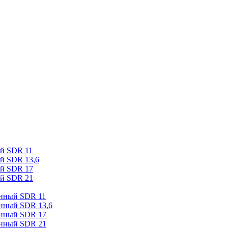
ый SDR 11
й SDR 13,6
ый SDR 17
ый SDR 21
онный SDR 11
онный SDR 13,6
онный SDR 17
онный SDR 21