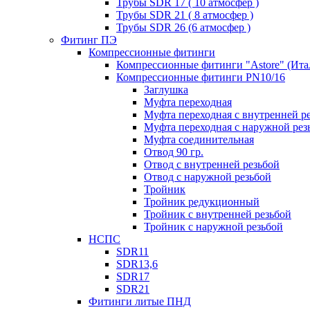
Трубы SDR 17 ( 10 атмосфер )
Трубы SDR 21 ( 8 атмосфер )
Трубы SDR 26 (6 атмосфер )
Фитинг ПЭ
Компрессионные фитинги
Компрессионные фитинги "Astore" (Ита
Компрессионные фитинги PN10/16
Заглушка
Муфта переходная
Муфта переходная с внутренней р
Муфта переходная с наружной рез
Муфта соединительная
Отвод 90 гр.
Отвод с внутренней резьбой
Отвод с наружной резьбой
Тройник
Тройник редукционный
Тройник с внутренней резьбой
Тройник с наружной резьбой
НСПС
SDR11
SDR13,6
SDR17
SDR21
Фитинги литые ПНД