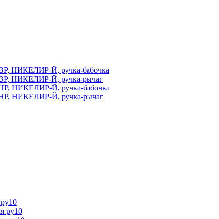
ВР, НИКЕЛИР-Й, ручка-бабочка
ВР, НИКЕЛИР-Й, ручка-рычаг
НР, НИКЕЛИР-Й, ручка-бабочка
НР, НИКЕЛИР-Й, ручка-рычаг
 ру10
я ру10