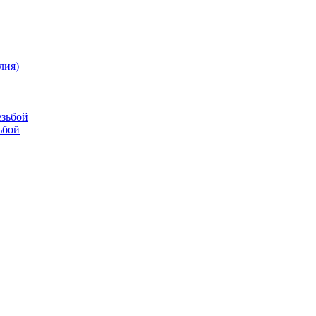
лия)
езьбой
ьбой