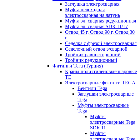
Заглушка электросварная
Муфта переходная
электросварная на латунь
Муфта эл. cварная редукционная
Муфта эл. сварная SDR 11/17
Отвод 45 г, Отвод 90 г, Отвод 30
г
Седелка с фрезой электросварная
Седелочный отвод э/сварной
Тройник равносторонний
Тройник редукционный
Фитинги Тега (Турция)
Краны полиэтиленовые шаровые
TE
Электросварные фитинги TEGA
Вентили Tega
Заглушки электросварные
Tega
Муфты электросварные
Tega
Муфты
электросварные Tega
SDR 11
Муфты
электросварные Tega