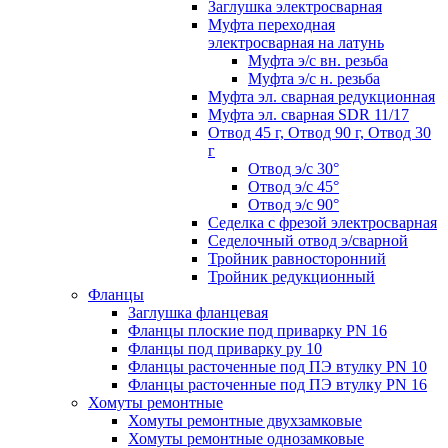
Заглушка электросварная
Муфта переходная
электросварная на латунь
Муфта э/с вн. резьба
Муфта э/с н. резьба
Муфта эл. cварная редукционная
Муфта эл. сварная SDR 11/17
Отвод 45 г, Отвод 90 г, Отвод 30
г
Отвод э/с 30°
Отвод э/с 45°
Отвод э/с 90°
Седелка с фрезой электросварная
Седелочный отвод э/сварной
Тройник равносторонний
Тройник редукционный
Фланцы
Заглушка фланцевая
Фланцы плоские под приварку PN 16
Фланцы под приварку ру 10
Фланцы расточенные под ПЭ втулку PN 10
Фланцы расточенные под ПЭ втулку PN 16
Хомуты ремонтные
Хомуты ремонтные двухзамковые
Хомуты ремонтные однозамковые