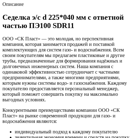
ПЭ100
Описание
SDR11
Седелка э/с d 225*040 мм с ответной
частью ПЭ100 SDR11
ООО «СК Пласт» — это молодая, но перспективная
компания, которая занимается продажей и поставкой
комплектующих для систем газо- и водоснабжения. Всем
своим покупателям мы предлагаем пластиковые и другие
трубы, предназначенные для формирования надёжных и
долговечных инженерных систем. Наша компания с
одинаковой эффективностью сотрудничает с частными
предпринимателями, а также многими предприятиями,
которым нужны системы водо- и газоснабжения. Каждому
покупателю предоставляется персональный менеджер,
который поможет совершить покупку на максимально
выгодных условиях.
Конкурентными преимуществами компании ООО «СК
Пласт» на рынке современной продукции для газо- и
водоснабжения являются:
индивидуальный подход к каждому покупателю
значительная экономия времени и средств на покупку