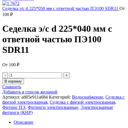
Седелка э/с d 225*050 мм с ответной частью ПЭ100 SDR11
От
100
₽
Седелка э/с d 225*040 мм с
ответной частью ПЭ100
SDR11
От
100
₽
Количество
товара
В корзину
Седелка
Сравнить
э/
Добавить в список желаний
с
Артикул:
ad05e911a684
Категорий:
Водоснабжение
,
Седелка с
d
фрезой электросварная
,
Седелка с фрезой электросварная
,
225*040
Фитинг ПЭ
,
Фитинги электросварные
,
Электросварные
мм
фитинги (КНР)
с
ответной
Описание
частью