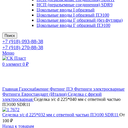
НСП (неразъемные соединения) SDR9
Цокольные вводы I образный
Цокольные вводы I образный ПЭ100
Цокольные вводы Г образный (без футляра)
Цокольные вводы Г образный ПЭ100
Поиск
+7 (918) 093-88-38
+7 (918) 270-88-38
Меню
0
элемент
0
₽
Нажмите, чтобы увеличить
Главная
Газоснабжение
Фитинг ПЭ
Фитинги электросварные
Фитинги Евростандарт (Италия)
Седелка с фрезой
электросварная
Седелка э/с d 225*040 мм с ответной частью
ПЭ100 SDR11
Седелка э/с d 225*032 мм с ответной частью ПЭ100 SDR11
От
100
₽
Назад к товарам