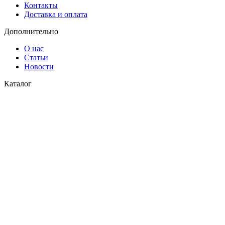
Контакты
Доставка и оплата
Дополнительно
О нас
Статьи
Новости
Каталог
Водоснабжение
Газоснабжение
© 2026
СК Пласт
. Все права защищены
Закрыть
Поиск
Меню
Категории
Водоснабжение
Газоснабжение
Главная