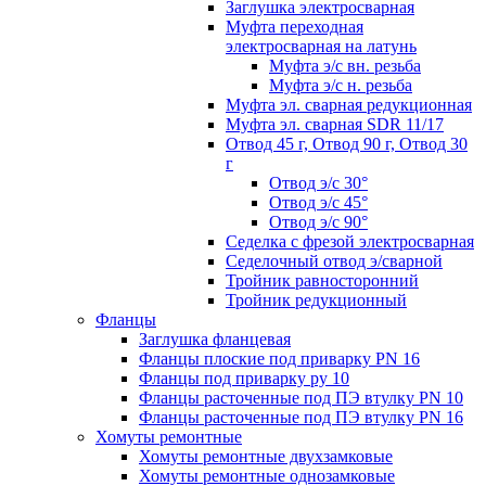
Заглушка электросварная
Муфта переходная
электросварная на латунь
Муфта э/с вн. резьба
Муфта э/с н. резьба
Муфта эл. cварная редукционная
Муфта эл. сварная SDR 11/17
Отвод 45 г, Отвод 90 г, Отвод 30
г
Отвод э/с 30°
Отвод э/с 45°
Отвод э/с 90°
Седелка с фрезой электросварная
Седелочный отвод э/сварной
Тройник равносторонний
Тройник редукционный
Фланцы
Заглушка фланцевая
Фланцы плоские под приварку PN 16
Фланцы под приварку ру 10
Фланцы расточенные под ПЭ втулку PN 10
Фланцы расточенные под ПЭ втулку PN 16
Хомуты ремонтные
Хомуты ремонтные двухзамковые
Хомуты ремонтные однозамковые