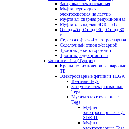
Заглушка электросварная
Муфта переходная
электросварная на латунь
Муфта эл. cварная редукционная
Муфта эл. сварная SDR 11/17
Отвод 45 г, Отвод 90 г, Отвод 30
г
Седелка с фрезой электросварная
Седелочный отвод э/сварной
Тройник равносторонний
Тройник редукционный
Фитинги Тега (Турция)
Краны полиэтиленовые шаровые
TE
Электросварные фитинги TEGA
Вентили Tega
Заглушки электросварные
Tega
Муфты электросварные
Tega
Муфты
электросварные Tega
SDR 11
Муфты
электросварные Tega