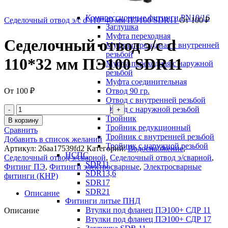
(Италия)
Компрессионные фитинги PN10/16
Седелочный отвод э/с d 110*40 мм ПЭ100 SDR11
От
100
₽
Заглушка
Муфта переходная
Седелочный отвод э/с d
Муфта переходная с внутренней
резьбой
110*32 мм ПЭ100 SDR11
Муфта переходная с наружной
резьбой
Муфта соединительная
От
100
₽
Отвод 90 гр.
Отвод с внутренней резьбой
Отвод с наружной резьбой
Тройник
В корзину
Тройник редукционный
Сравнить
Тройник с внутренней резьбой
Добавить в список желаний
Тройник с наружной резьбой
Артикул:
26aa17539fd2
Категорий:
Водоснабжение
,
НСПС
Седелочный отвод э/сварной
,
Седелочный отвод э/сварной
,
SDR11
Фитинг ПЭ
,
Фитинги электросварные
,
Электросварные
SDR13,6
фитинги (КНР)
SDR17
SDR21
Описание
Фитинги литые ПНД
Втулки под фланец ПЭ100+ СДР 11
Описание
Втулки под фланец ПЭ100+ СДР 17