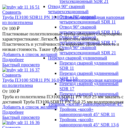
трехсекционный SDR 21
Отвод 90° сварной
четырехсекционный
Сравнить
Отвод 90° сварной
Труба ПЭ100 SDR11 PN 16,0 710 мм водопроводная напорная
четырехсекционный SDR 11
из полиэтилена
Отвод 90° сварной
От
100
₽
четырехсекционный SDR 13,6
Пластиковые полиэтиленовые трубы обладают следующими
Отвод 90° сварной
характеристиками: Легкость и простота монтажа.
четырехсекционный SDR 17
Пластичность и устойчивость к коррозии. Долговечность и
Отвод 90° сварной
низкая стоимость. Такие трубы
четырехсекционный SDR 21
Добавить в список желаний
Переход сварной удлиненный
Подробнее
Переход сварной удлиненный
Быстрый просмотр
SDR 11
Переход сварной удлиненный
Сравнить
SDR 13,6
Труба ПЭ100 SDR11 PN 16,0 25 мм водопроводная напорная
Переход сварной удлиненный
из полиэтилена
SDR 17
От
100
₽
Переход сварной удлиненный
Труба из полиэтилена ПЭ100 SDR11 PN 16,0 25 мм заказать с
SDR 21
доставкой Труба ПЭ100 SDR11 PN 16,0 25 мм водопроводная
Тройник «косой» равнопроходной 45°
Добавить в список желаний
Тройник «косой»
Подробнее
равнопроходной 45° SDR 11
Быстрый просмотр
Тройник «косой»
равнопроходной 45° SDR 13,6
Сравнить