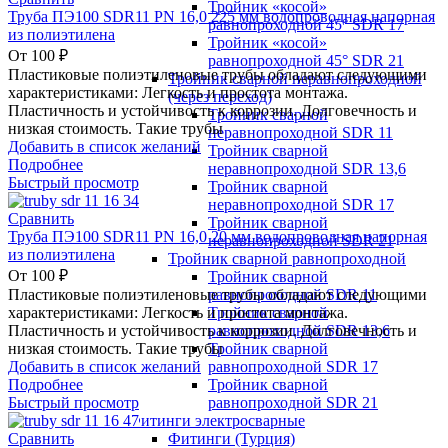
Тройник «косой»
Труба ПЭ100 SDR11 PN 16,0 225 мм водопроводная напорная
равнопроходной 45° SDR 17
из полиэтилена
Тройник «косой»
От
100
₽
равнопроходной 45° SDR 21
Пластиковые полиэтиленовые трубы обладают следующими
Тройник сварной неравнопроходной
характеристиками: Легкость и простота монтажа.
(через переход)
Пластичность и устойчивость к коррозии. Долговечность и
Тройник сварной
низкая стоимость. Такие трубы
неравнопроходной SDR 11
Добавить в список желаний
Тройник сварной
Подробнее
неравнопроходной SDR 13,6
Быстрый просмотр
Тройник сварной
неравнопроходной SDR 17
Сравнить
Тройник сварной
Труба ПЭ100 SDR11 PN 16,0 20 мм водопроводная напорная
неравнопроходной SDR 21
из полиэтилена
Тройник сварной равнопроходной
От
100
₽
Тройник сварной
равнопроходной SDR 11
Пластиковые полиэтиленовые трубы обладают следующими
Тройник сварной
характеристиками: Легкость и простота монтажа.
равнопроходной SDR 13,6
Пластичность и устойчивость к коррозии. Долговечность и
Тройник сварной
низкая стоимость. Такие трубы
равнопроходной SDR 17
Добавить в список желаний
Тройник сварной
Подробнее
равнопроходной SDR 21
Быстрый просмотр
Фитинги электросварные
Фитинги (Турция)
Сравнить