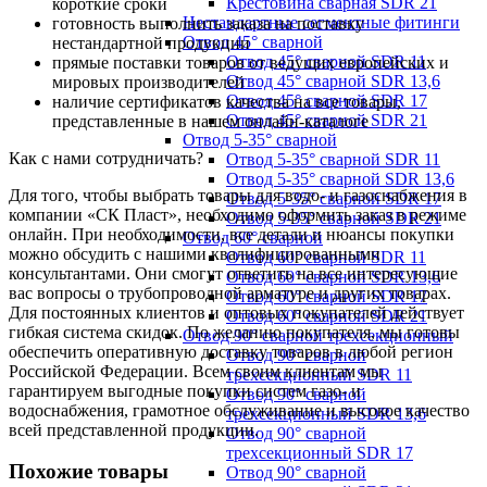
Крестовина сварная SDR 21
короткие сроки
Нестандартные сегментные фитинги
готовность выполнить заказа на поставку
Отвод 45° сварной
нестандартной продукции
Отвод 45° сварной SDR 11
прямые поставки товаров от ведущих европейских и
Отвод 45° сварной SDR 13,6
мировых производителей
Отвод 45° сварной SDR 17
наличие сертификатов качества на все товары,
Отвод 45° сварной SDR 21
представленные в нашем онлайн-каталоге
Отвод 5-35° сварной
Как с нами сотрудничать?
Отвод 5-35° сварной SDR 11
Отвод 5-35° сварной SDR 13,6
Для того, чтобы выбрать товары для водо- и газоснабжения в
Отвод 5-35° сварной SDR 17
компании «СК Пласт», необходимо оформить заказ в режиме
Отвод 5-35° сварной SDR 21
онлайн. При необходимости, все детали и нюансы покупки
Отвод 60° сварной
можно обсудить с нашими квалифицированными
Отвод 60° сварной SDR 11
консультантами. Они смогут ответить на все интересующие
Отвод 60° сварной SDR 13,6
вас вопросы о трубопроводной арматуре и других товарах.
Отвод 60° сварной SDR 17
Для постоянных клиентов и оптовых покупателей действует
Отвод 60° сварной SDR 21
гибкая система скидок. По желанию покупателя, мы готовы
Отвод 90° сварной трехсекционный
обеспечить оперативную доставку товаров в любой регион
Отвод 90° сварной
Российской Федерации. Всем своим клиентам мы
трехсекционный SDR 11
гарантируем выгодные покупки систем газо- и
Отвод 90° сварной
водоснабжения, грамотное обслуживание и высокое качество
трехсекционный SDR 13,6
всей представленной продукции.
Отвод 90° сварной
трехсекционный SDR 17
Похожие товары
Отвод 90° сварной