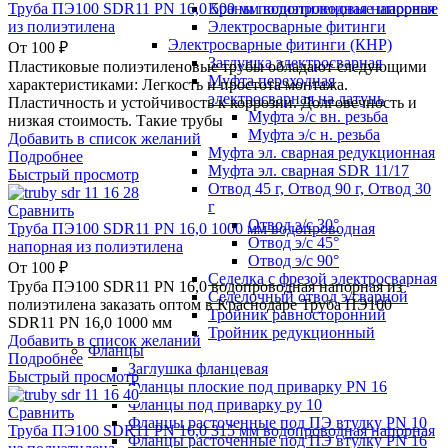
Краны полиэтиленовые шаровые
Труба ПЭ100 SDR11 PN 16,0 500 мм водопроводная напорная
Электросварные фитинги
из полиэтилена
Электросварные фитинги (КНР)
От
100
₽
Заглушка электросварная
Пластиковые полиэтиленовые трубы обладают следующими
Муфта переходная
характеристиками: Легкость и простота монтажа.
электросварная на латунь
Пластичность и устойчивость к коррозии. Долговечность и
Муфта э/с вн. резьба
низкая стоимость. Такие трубы
Муфта э/с н. резьба
Добавить в список желаний
Муфта эл. cварная редукционная
Подробнее
Муфта эл. сварная SDR 11/17
Быстрый просмотр
Отвод 45 г, Отвод 90 г, Отвод 30
г
Сравнить
Отвод э/с 30°
Труба ПЭ100 SDR11 PN 16,0 1000 мм водопроводная
Отвод э/с 45°
напорная из полиэтилена
Отвод э/с 90°
От
100
₽
Седелка с фрезой электросварная
Труба ПЭ100 SDR11 PN 16,0 водопроводная напорная из
Седелочный отвод э/сварной
полиэтилена заказать оптом в Краснодаре Труба ПЭ100
Тройник равносторонний
SDR11 PN 16,0 1000 мм
Тройник редукционный
Добавить в список желаний
Фланцы
Подробнее
Заглушка фланцевая
Быстрый просмотр
Фланцы плоские под приварку PN 16
Фланцы под приварку ру 10
Сравнить
Фланцы расточенные под ПЭ втулку PN 10
Труба ПЭ100 SDR11 PN 16,0 315 мм водопроводная напорная
Фланцы расточенные под ПЭ втулку PN 16