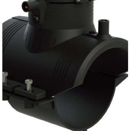
Муфта ДРК для ПЭ труб
Муфта ДРК универсальная
соединительная
Седелки фланцевые
Соединительная муфта ПФРК
Муфта ПФРК для ПЭ труб
Муфта ПФРК удлинённая
Муфта ПФРК универсальная
Трубы ПНД (ПЭ) напорные/безнапорные
Безнапорные трубы (Корсис)
Кольца
Муфты для безнапорных труб ПНД
Трубы КОРСИС гофрированные для
канализации
Фитинги для безнапорных труб ПНД
(ПЭ)
Напорные трубы
Трубы SDR 11 ( 16 атмосфер )
Трубы SDR 13,6 ( 12 атмосфер )
Трубы SDR 17 ( 10 атмосфер )
Трубы SDR 21 ( 8 атмосфер )
Трубы SDR 26 (6 атмосфер )
Фитинг ПЭ
Компрессионные фитинги
Компрессионные фитинги "Astore"