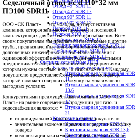
Заглушка SDR 11
Седелочный отвод э/с d 110*32 мм
Отвод 45° SDR 11
ПЭ100 SDR11
Отвод 45° SDR 17
Отвод 90° SDR 11
Отвод 90° SDR 17
ООО «СК Пласт» — это молодая, но перспективная
Переход SDR 11
компания, которая занимается продажей и поставкой
Переход SDR 17
комплектующих для систем газо- и водоснабжения. Всем
Тройник равн. SDR 17
своим покупателям мы предлагаем пластиковые и другие
Тройник равнопроходной SDR 11
трубы, предназначенные для формирования надёжных и
Тройник редукц. SDR 11
долговечных инженерных систем. Наша компания с
Тройник редукц. SDR 17
одинаковой эффективностью сотрудничает с частными
Фитинги сегментные ПНД
предпринимателями, а также многими предприятиями,
Втулка сварная удлиненная
которым нужны системы водо- и газоснабжения. Каждому
Втулка сварная удлиненная SDR
покупателю предоставляется персональный менеджер,
11
который поможет совершить покупку на максимально
Втулка сварная удлиненная SDR
выгодных условиях.
13,6
Втулка сварная удлиненная SDR
Конкурентными преимуществами компании ООО «СК
17
Пласт» на рынке современной продукции для газо- и
Втулка сварная удлиненная SDR
водоснабжения являются:
21
Крестовина сварная
индивидуальный подход к каждому покупателю
Крестовина сварная SDR 11
значительная экономия времени и средств на покупку
Крестовина сварная SDR 13,6
товаров
Крестовина сварная SDR 17
комплектация заказа любого объёма в максимально