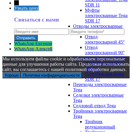
←
SDR 11
Узнать цену
Муфты
электросварные Tega
Связаться с нами
SDR 17
Отводы электросварные
Tega
Отвод
электросварной 45°
WhatsApp Евгения
Отвод
WhatsApp Алексей
электросварной 90°
Патрубок-накладка TEGA
Мы используем файлы cookie и обрабатываем персональные
Патрубок-накладка
данные для улучшения работы сайта. Продолжая использовать
SDR 11
сайт, вы соглашаетесь с нашей политикой обработки данных.
Патрубок-накладка
Хорошо
Политика конфиденциальности
SDR 17
Переходы электросварные
Tega
Седелки электросварные
Tega
Седловой отвод Tega
Тройники электросварные
Tega
Тройник
редукционный