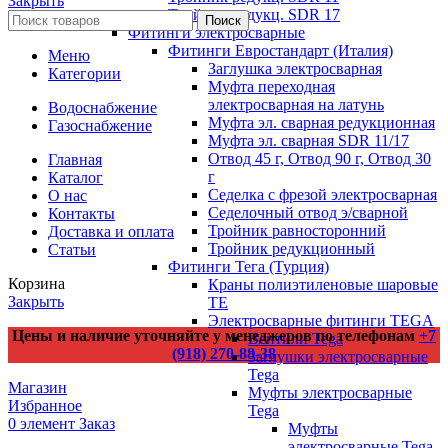
Закрыть
Тройник редукц. SDR 17
Поиск
Фитинги электросварные
Фитинги Евростандарт (Италия)
Меню
Заглушка электросварная
Категории
Муфта переходная
электросварная на латунь
Водоснабжение
Муфта эл. cварная редукционная
Газоснабжение
Муфта эл. сварная SDR 11/17
Отвод 45 г, Отвод 90 г, Отвод 30
Главная
г
Каталог
Седелка с фрезой электросварная
О нас
Седелочный отвод э/сварной
Контакты
Тройник равносторонний
Доставка и оплата
Тройник редукционный
Статьи
Фитинги Тега (Турция)
Корзина
Краны полиэтиленовые шаровые
Закрыть
TE
Электросварные фитинги TEGA
Цены и наличие уточняйте у менеджеров по телефонам
+7
Вентили Tega
(918) 270-88-38
Заглушки электросварные
Tega
Магазин
Муфты электросварные
Избранное
Tega
0
элемент
Заказ
Муфты
электросварные Tega