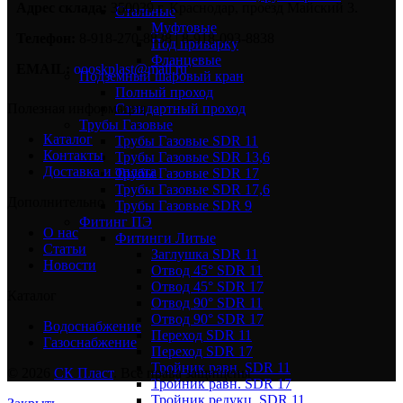
Адрес склада:
350039 г. Краснодар, проезд Майский 3.
Стальные
Муфтовые
Телефон:
8-918-270-8838 | 8-918-093-8838
Под приварку
Фланцевые
EMAIL:
oooskplast@mail.ru
Подземный шаровый кран
Полный проход
Стандартный проход
Полезная информация
Трубы Газовые
Каталог
Трубы Газовые SDR 11
Контакты
Трубы Газовые SDR 13,6
Доставка и оплата
Трубы Газовые SDR 17
Трубы Газовые SDR 17,6
Дополнительно
Трубы Газовые SDR 9
Фитинг ПЭ
О нас
Фитинги Литые
Статьи
Заглушка SDR 11
Новости
Отвод 45° SDR 11
Отвод 45° SDR 17
Каталог
Отвод 90° SDR 11
Отвод 90° SDR 17
Водоснабжение
Переход SDR 11
Газоснабжение
Переход SDR 17
Тройник равн. SDR 11
© 2026
СК Пласт
. Все права защищены
Тройник равн. SDR 17
Тройник редукц. SDR 11