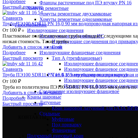
Подробнее
Фланцы расточенные под ПЭ втулку PN 16
Быстрый просмотр
Хомуты ремонтные
Хомуты ремонтные двухзамковые
Сравнить
Хомуты ремонтные однозамковые
Труба ПЭ100 SDR11 PN 16,0 90 мм водопроводная напорная из
Газоснабжение
От
100
₽
Изолирующие соединения
Изолирующие соединение ИС
Пластиковые полиэтиленовые трубы обладают следующими хара
Изолирующие соединения под приварк
низкая стоимость. Такие трубы
Сгон
Добавить в список желаний
Изолирующие фланцевые соединения
Подробнее
Тип А (трехфланцевые)
Быстрый просмотр
Изолирующее фланцевое соедине
Изолирующее фланцевое соедине
Сравнить
Тип Б (с патрубками под приварку)
Труба ПЭ100 SDR11 PN 16,0 355 мм водопроводная напорная и
Изолирующее фланцевое соедине
От
100
₽
Изолирующее фланцевое соедине
Труба из полиэтилена ПЭ100 SDR11 PN 16,0 355 мм купить по
Соединение изолирующее фланцевое
Добавить в список желаний
Краны шаровые
Подробнее
Латунные
Быстрый просмотр
Кран шаровой латунный для ГАЗА ВР/
Стальные
КОНТАКТЫ
Муфтовые
Под приварку
Фланцевые
Подземный шаровый кран