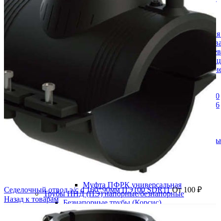
Пожарная арматура
Гидранты
Подставки пожарные
Пожарная подставка двойная фланцевая
Пожарная подставка крестовая фланцева
Пожарная подставка одинарная фланцев
Пожарная подставка тройниковая флан
Пожарные подставки фланцевые (глухи
Ремонтно-соединительная арматура
Демонтажные вставки
Демонтажная /монтажная вставка PN 10
Демонтажная /монтажная вставка PN 16
Доуплотнитель раструба (РУРС)
Муфты соединительные ДРК
Муфта ДРК для ПЭ труб
Муфта ДРК универсальная соединитель
Седелки фланцевые
Соединительная муфта ПФРК
Муфта ПФРК для ПЭ труб
Муфта ПФРК удлинённая
Муфта ПФРК универсальная
Седелочный отвод э/с d 160*90мм ПЭ100 SDR11
От
100
₽
Трубы ПНД (ПЭ) напорные/безнапорные
Назад к товарам
Безнапорные трубы (Корсис)
Кольца
Муфты для безнапорных труб ПНД