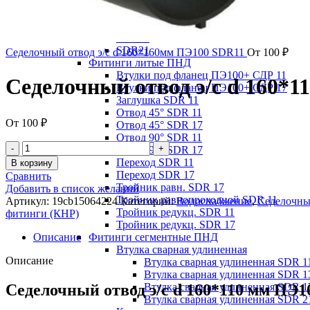
НСПС
SDR11
SDR13,6
SDR17
SDR21
Седелочный отвод э/с d 160*160мм ПЭ100 SDR11
От
100
₽
Фитинги литые ПНД
Втулки под фланец ПЭ100+ СДР 11
Седелочный отвод э/с d 160*
Втулки под фланец ПЭ100+ СДР 17
Заглушка SDR 11
Отвод 45° SDR 11
От
100
₽
Отвод 45° SDR 17
Отвод 90° SDR 11
Отвод 90° SDR 17
Переход SDR 11
В корзину
Переход SDR 17
Сравнить
Тройник равн. SDR 17
Добавить в список желаний
Тройник равнопроходной SDR 11
Артикул:
19cb15064224
Категорий:
Водоснабжение
,
Седелочны
Тройник редукц. SDR 11
фитинги (КНР)
Тройник редукц. SDR 17
Описание
Фитинги сегментные ПНД
Втулка сварная удлиненная
Описание
Втулка сварная удлиненная SDR 1
Втулка сварная удлиненная SDR 1
Седелочный отвод э/с d 160*110 мм ПЭ1
Втулка сварная удлиненная SDR 1
Втулка сварная удлиненная SDR 2