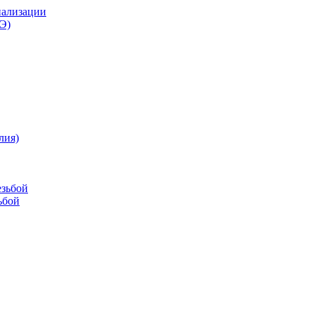
нализации
Э)
лия)
езьбой
ьбой