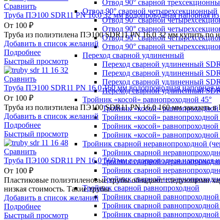
Отвод 90° сварной трехсекционн
Сравнить
Отвод 90° сварной четырехсекционный
Труба ПЭ100 SDR11 PN 16,0 32 мм водопроводная напорная из
Отвод 90° сварной четырехсекци
От
100
₽
Отвод 90° сварной четырехсекци
Труба из полиэтилена ПЭ100 SDR11 PN 16,0 32 мм купить по 
Отвод 90° сварной четырехсекци
Добавить в список желаний
Отвод 90° сварной четырехсекци
Подробнее
Переход сварной удлиненный
Быстрый просмотр
Переход сварной удлиненный SDR
Переход сварной удлиненный SDR
Сравнить
Переход сварной удлиненный SDR
Труба ПЭ100 SDR11 PN 16,0 160 мм водопроводная напорная и
Переход сварной удлиненный SDR
От
100
₽
Тройник «косой» равнопроходной 45°
Труба из полиэтилена ПЭ100 SDR11 PN 16,0 160 мм заказать в
Тройник «косой» равнопроходной
Добавить в список желаний
Тройник «косой» равнопроходной 
Подробнее
Тройник «косой» равнопроходной
Быстрый просмотр
Тройник «косой» равнопроходной
Тройник сварной неравнопроходной (чер
Сравнить
Тройник сварной неравнопроходн
Труба ПЭ100 SDR11 PN 16,0 560 мм водопроводная напорная и
Тройник сварной неравнопроходн
Тройник сварной неравнопроходн
От
100
₽
Тройник сварной неравнопроходн
Пластиковые полиэтиленовые трубы обладают следующими хара
Тройник сварной равнопроходной
низкая стоимость. Такие трубы
Тройник сварной равнопроходной
Добавить в список желаний
Тройник сварной равнопроходной
Подробнее
Тройник сварной равнопроходной
Быстрый просмотр