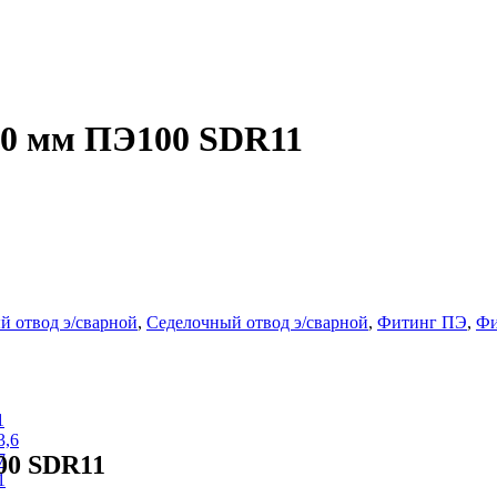
110 мм ПЭ100 SDR11
й отвод э/сварной
,
Седелочный отвод э/сварной
,
Фитинг ПЭ
,
Фи
1
3,6
00 SDR11
7
1