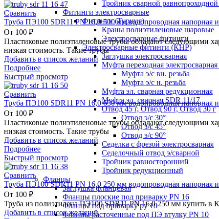
Тройник сварной равнопроходной
Фитинги электросварные
Сравнить
Фитинги (Турция)
Труба ПЭ100 SDR11 PN 16,0 500 мм водопроводная напорная и
Краны полиэтиленовые шаровые
От
100
₽
Электросварные фитинги
Пластиковые полиэтиленовые трубы обладают следующими хара
Электросварные фитинги (КНР)
низкая стоимость. Такие трубы
Заглушка электросварная
Добавить в список желаний
Муфта переходная электросварная 
Подробнее
Муфта э/с вн. резьба
Быстрый просмотр
Муфта э/с н. резьба
Муфта эл. cварная редукционная
Сравнить
Муфта эл. сварная SDR 11/17
Труба ПЭ100 SDR11 PN 16,0 630 мм водопроводная напорная и
Отвод 45 г, Отвод 90 г, Отвод 30 г
От
100
₽
Отвод э/с 30°
Пластиковые полиэтиленовые трубы обладают следующими хара
Отвод э/с 45°
низкая стоимость. Такие трубы
Отвод э/с 90°
Добавить в список желаний
Седелка с фрезой электросварная
Подробнее
Седелочный отвод э/сварной
Быстрый просмотр
Тройник равносторонний
Тройник редукционный
Сравнить
Фланцы
Труба ПЭ100 SDR11 PN 16,0 250 мм водопроводная напорная и
Заглушка фланцевая
От
100
₽
Фланцы плоские под приварку PN 16
Труба из полиэтилена ПЭ100 SDR11 PN 16,0 250 мм купить в 
Фланцы под приварку ру 10
Добавить в список желаний
Фланцы расточенные под ПЭ втулку PN 10