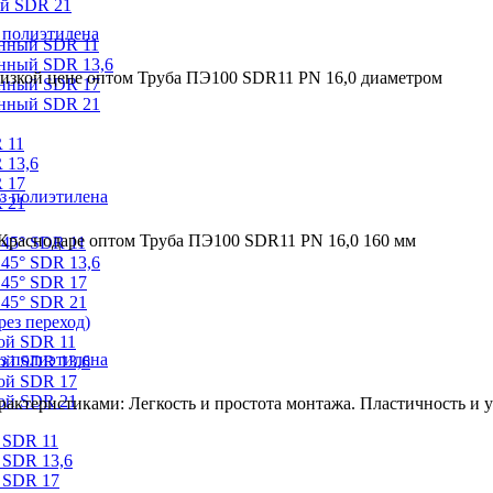
ый SDR 21
 полиэтилена
онный SDR 11
онный SDR 13,6
низкой цене оптом Труба ПЭ100 SDR11 PN 16,0 диаметром
онный SDR 17
онный SDR 21
 11
 13,6
 17
з полиэтилена
 21
 Краснодаре оптом Труба ПЭ100 SDR11 PN 16,0 160 мм
 45° SDR 11
45° SDR 13,6
 45° SDR 17
 45° SDR 21
ез переход)
ой SDR 11
з полиэтилена
ой SDR 13,6
ой SDR 17
ой SDR 21
ктеристиками: Легкость и простота монтажа. Пластичность и ус
 SDR 11
 SDR 13,6
 SDR 17