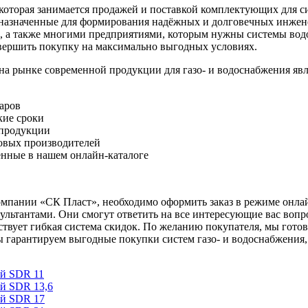
оторая занимается продажей и поставкой комплектующих для си
дназначенные для формирования надёжных и долговечных инжен
, а также многими предприятиями, которым нужны системы вод
вершить покупку на максимально выгодных условиях.
рынке современной продукции для газо- и водоснабжения явл
варов
кие сроки
 продукции
овых производителей
ленные в нашем онлайн-каталоге
компании «СК Пласт», необходимо оформить заказ в режиме онла
ьтантами. Они смогут ответить на все интересующие вас вопр
ствует гибкая система скидок. По желанию покупателя, мы гото
 гарантируем выгодные покупки систем газо- и водоснабжения,
ый SDR 11
й SDR 13,6
ый SDR 17