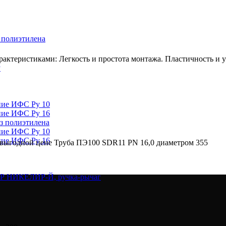
 полиэтилена
ктеристиками: Легкость и простота монтажа. Пластичность и ус
у
ние ИФС Ру 10
ние ИФС Ру 16
з полиэтилена
ние ИФС Ру 10
ние ИФС Ру 16
 выгодной цене Труба ПЭ100 SDR11 PN 16,0 диаметром 355
ВР НИКЕЛИР-Й, ручка-рычаг