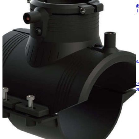
Трубы КОРСИС гофрированные для ка
Фитинги для безнапорных труб ПНД (П
Напорные трубы
Трубы SDR 11 ( 16 атмосфер )
Трубы SDR 13,6 ( 12 атмосфер )
Трубы SDR 17 ( 10 атмосфер )
Трубы SDR 21 ( 8 атмосфер )
Трубы SDR 26 (6 атмосфер )
Фитинг ПЭ
Компрессионные фитинги
Компрессионные фитинги "Astore" (Ита
Компрессионные фитинги PN10/16
Заглушка
Муфта переходная
Муфта переходная с внутренней р
Муфта переходная с наружной рез
Муфта соединительная
Отвод 90 гр.
Отвод с внутренней резьбой
Отвод с наружной резьбой
Тройник
Тройник редукционный
Тройник с внутренней резьбой
Тройник с наружной резьбой