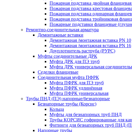
Пожарная подставка двойная фланцевая
Пожарная подставка крестовая фланцева
Пожарная подставка одинарная фланцев
Пожарная подставка тройниковая флан
Пожарные подставки фланцевые (глухи
Ремонтно-соединительная арматура
Демонтажные вставки
Демонтажная /монтажная вставка PN 10
Демонтажная /монтажная вставка PN 16
Доуплотнитель раструба (РУРС)
Муфты соединительные ДРК
Муфта ДРК для ПЭ труб
Муфта ДРК универсальная соединитель
Седелки фланцевые
Соединительная муфта ПФРК
Муфта ПФРК для ПЭ труб
Муфта ПФРК удлинённая
Муфта ПФРК универсальная
Трубы ПНД (ПЭ) напорные/безнапорные
Безнапорные трубы (Корсис)
Кольца
Муфты для безнапорных труб ПНД
Трубы КОРСИС гофрированные для ка
Фитинги для безнапорных труб ПНД (П
Напорные трубы