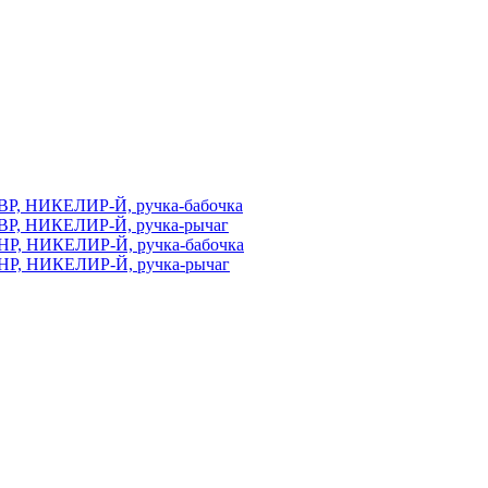
ВР, НИКЕЛИР-Й, ручка-бабочка
ВР, НИКЕЛИР-Й, ручка-рычаг
НР, НИКЕЛИР-Й, ручка-бабочка
НР, НИКЕЛИР-Й, ручка-рычаг