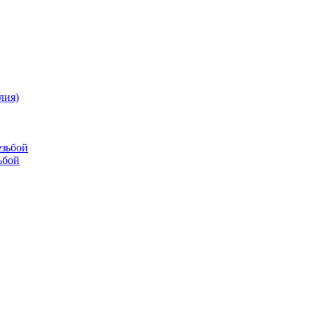
лия)
езьбой
ьбой