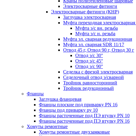
Краны полиэтиленовые шаровые
Электросварные фитинги
Электросварные фитинги (КНР)
Заглушка электросварная
Муфта переходная электросварная 
Муфта э/с вн. резьба
Муфта э/с н. резьба
Муфта эл. cварная редукционная
Муфта эл. сварная SDR 11/17
Отвод 45 г, Отвод 90 г, Отвод 30 г
Отвод э/с 30°
Отвод э/с 45°
Отвод э/с 90°
Седелка с фрезой электросварная
Седелочный отвод э/сварной
Тройник равносторонний
Тройник редукционный
Фланцы
Заглушка фланцевая
Фланцы плоские под приварку PN 16
Фланцы под приварку ру 10
Фланцы расточенные под ПЭ втулку PN 10
Фланцы расточенные под ПЭ втулку PN 16
Хомуты ремонтные
Хомуты ремонтные двухзамковые