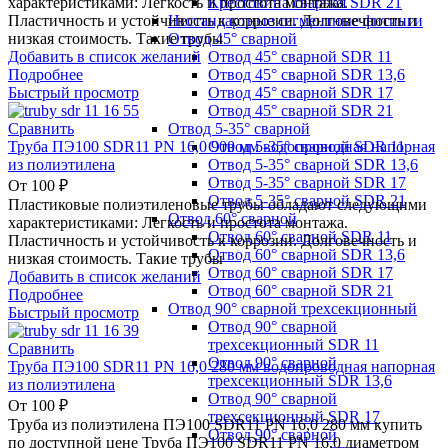
Крестовина сварная SDR 21
характеристиками: Легкость и простота монтажа.
Нестандартные сегментные фитинги
Пластичность и устойчивость к коррозии. Долговечность и
Отвод 45° сварной
низкая стоимость. Такие трубы
Отвод 45° сварной SDR 11
Добавить в список желаний
Отвод 45° сварной SDR 13,6
Подробнее
Отвод 45° сварной SDR 17
Быстрый просмотр
Отвод 45° сварной SDR 21
Отвод 5-35° сварной
Сравнить
Отвод 5-35° сварной SDR 11
Труба ПЭ100 SDR11 PN 16,0 900 мм водопроводная напорная
Отвод 5-35° сварной SDR 13,6
из полиэтилена
Отвод 5-35° сварной SDR 17
От
100
₽
Отвод 5-35° сварной SDR 21
Пластиковые полиэтиленовые трубы обладают следующими
Отвод 60° сварной
характеристиками: Легкость и простота монтажа.
Отвод 60° сварной SDR 11
Пластичность и устойчивость к коррозии. Долговечность и
Отвод 60° сварной SDR 13,6
низкая стоимость. Такие трубы
Отвод 60° сварной SDR 17
Добавить в список желаний
Отвод 60° сварной SDR 21
Подробнее
Отвод 90° сварной трехсекционный
Быстрый просмотр
Отвод 90° сварной
трехсекционный SDR 11
Сравнить
Отвод 90° сварной
Труба ПЭ100 SDR11 PN 16,0 280 мм водопроводная напорная
трехсекционный SDR 13,6
из полиэтилена
Отвод 90° сварной
От
100
₽
трехсекционный SDR 17
Труба из полиэтилена ПЭ100 SDR11 PN 16,0 280 мм купить
Отвод 90° сварной
по доступной цене Труба ПЭ100 SDR11 PN 16,0 диаметром