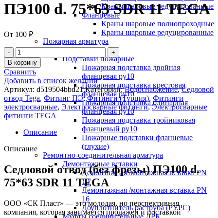
ПЭ100 d. 75*63 SDR 11 TEGA
Краны шаровые редуцированные
Фланцевые
Краны шаровые полнопроходные
Краны шаровые редуцированные
От
100
₽
Пожарная арматура
Гидранты
Подставки пожарные
В корзину
Пожарная подставка двойная
Сравнить
фланцевая ру10
Добавить в список желаний
Пожарная подставка крестовая
Артикул:
d519504bbd21
Категорий:
Водоснабжение
,
Седловой
фланцевая ру10
отвод Tega
,
Фитинг ПЭ
,
Фитинги (Турция)
,
Фитинги
Пожарная подставка одинарная
электросварные
,
Электросварные фитинги
,
Электросварные
фланцевая ру10
фитинги TEGA
Пожарная подставка тройниковая
фланцевый ру10
Описание
Пожарные подставки фланцевые
(глухие)
Описание
Ремонтно-соединительная арматура
Демонтажные вставки
Седловой отвод (без фрезы) ПЭ100 d.
Демонтажная /монтажная вставка PN
75*63 SDR 11 TEGA
10
Демонтажная /монтажная вставка PN
16
ООО «СК Пласт» — это молодая, но перспективная
Доуплотнитель раструба (РУРС)
компания, которая занимается продажей и поставкой
Муфты соединительные ДРК