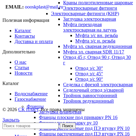
Краны полиэтиленовые шаровые
EMAIL:
oooskplast@mail.ru
Электросварные фитинги
Электросварные фитинги (КНР)
Заглушка электросварная
Полезная информация
Муфта переходная
электросварная на латунь
Каталог
Муфта э/с вн. резьба
Контакты
Муфта э/с н. резьба
Доставка и оплата
Муфта эл. cварная редукционная
Муфта эл. сварная SDR 11/17
Дополнительно
Отвод 45 г, Отвод 90 г, Отвод 30
О нас
г
Статьи
Отвод э/с 30°
Новости
Отвод э/с 45°
Отвод э/с 90°
Каталог
Седелка с фрезой электросварная
Седелочный отвод э/сварной
Водоснабжение
Тройник равносторонний
Газоснабжение
Тройник редукционный
Фланцы
© 2026
СК Пласт
. Все права защищены
Заглушка фланцевая
Фланцы плоские под приварку PN 16
Закрыть
Фланцы под приварку ру 10
Поиск
Фланцы расточенные под ПЭ втулку PN 10
Фланцы расточенные под ПЭ втулку PN 16