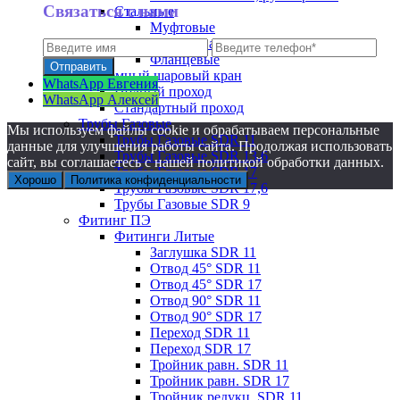
Связаться с нами
Стальные
Муфтовые
Под приварку
Фланцевые
Подземный шаровый кран
WhatsApp Евгения
Полный проход
WhatsApp Алексей
Стандартный проход
Трубы Газовые
Мы используем файлы cookie и обрабатываем персональные
Трубы Газовые SDR 11
данные для улучшения работы сайта. Продолжая использовать
Трубы Газовые SDR 13,6
сайт, вы соглашаетесь с нашей политикой обработки данных.
Трубы Газовые SDR 17
Хорошо
Политика конфиденциальности
Трубы Газовые SDR 17,6
Трубы Газовые SDR 9
Фитинг ПЭ
Фитинги Литые
Заглушка SDR 11
Отвод 45° SDR 11
Отвод 45° SDR 17
Отвод 90° SDR 11
Отвод 90° SDR 17
Переход SDR 11
Переход SDR 17
Тройник равн. SDR 11
Тройник равн. SDR 17
Тройник редукц. SDR 11