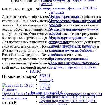
представленные в нашем онлайн-каталоге
(Италия)
Компрессионные фитинги PN10/16
Как с нами сотрудничать?
Заглушка
Муфта переходная
Для того, чтобы выбрать товары для водо- и газоснабжения в
Муфта переходная с внутренней
компании «СК Пласт», необходимо оформить заказ в режиме
резьбой
онлайн. При необходимости, все детали и нюансы покупки
Муфта переходная с наружной
можно обсудить с нашими квалифицированными
резьбой
консультантами. Они смогут ответить на все интересующие
Муфта соединительная
вас вопросы о трубопроводной арматуре и других товарах.
Отвод 90 гр.
Для постоянных клиентов и оптовых покупателей действует
Отвод с внутренней резьбой
гибкая система скидок. По желанию покупателя, мы готовы
Отвод с наружной резьбой
обеспечить оперативную доставку товаров в любой регион
Тройник
Российской Федерации. Всем своим клиентам мы
Тройник редукционный
гарантируем выгодные покупки систем газо- и
Тройник с внутренней резьбой
водоснабжения, грамотное обслуживание и высокое качество
Тройник с наружной резьбой
всей представленной продукции.
НСПС
SDR11
Похожие товары
SDR13,6
SDR17
SDR21
Сравнить
Фитинги литые ПНД
Труба ПЭ100 SDR11 PN 16,0 200 мм водопроводная напорная
Втулки под фланец ПЭ100+ СДР 11
из полиэтилена
Втулки под фланец ПЭ100+ СДР 17
От
100
₽