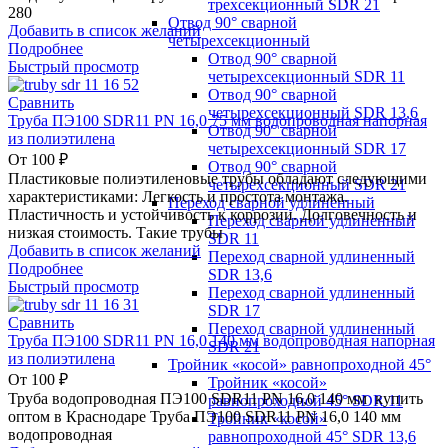
трехсекционный SDR 21
280
Отвод 90° сварной
Добавить в список желаний
четырехсекционный
Подробнее
Отвод 90° сварной
Быстрый просмотр
четырехсекционный SDR 11
Отвод 90° сварной
Сравнить
четырехсекционный SDR 13,6
Труба ПЭ100 SDR11 PN 16,0 75 мм водопроводная напорная
Отвод 90° сварной
из полиэтилена
четырехсекционный SDR 17
От
100
₽
Отвод 90° сварной
Пластиковые полиэтиленовые трубы обладают следующими
четырехсекционный SDR 21
характеристиками: Легкость и простота монтажа.
Переход сварной удлиненный
Пластичность и устойчивость к коррозии. Долговечность и
Переход сварной удлиненный
низкая стоимость. Такие трубы
SDR 11
Добавить в список желаний
Переход сварной удлиненный
Подробнее
SDR 13,6
Быстрый просмотр
Переход сварной удлиненный
SDR 17
Сравнить
Переход сварной удлиненный
Труба ПЭ100 SDR11 PN 16,0 140 мм водопроводная напорная
SDR 21
из полиэтилена
Тройник «косой» равнопроходной 45°
От
100
₽
Тройник «косой»
Труба водопроводная ПЭ100 SDR11 PN 16,0 140 мм купить
равнопроходной 45° SDR 11
оптом в Краснодаре Труба ПЭ100 SDR11 PN 16,0 140 мм
Тройник «косой»
водопроводная
равнопроходной 45° SDR 13,6