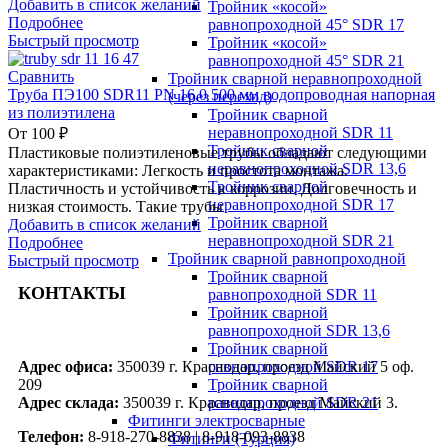
Добавить в список желаний
Тройник «косой»
Подробнее
равнопроходной 45° SDR 17
Быстрый просмотр
Тройник «косой»
равнопроходной 45° SDR 21
Сравнить
Тройник сварной неравнопроходной
Труба ПЭ100 SDR11 PN 16,0 500 мм водопроводная напорная
(через переход)
из полиэтилена
Тройник сварной
неравнопроходной SDR 11
От
100
₽
Тройник сварной
Пластиковые полиэтиленовые трубы обладают следующими
неравнопроходной SDR 13,6
характеристиками: Легкость и простота монтажа.
Тройник сварной
Пластичность и устойчивость к коррозии. Долговечность и
неравнопроходной SDR 17
низкая стоимость. Такие трубы
Тройник сварной
Добавить в список желаний
неравнопроходной SDR 21
Подробнее
Тройник сварной равнопроходной
Быстрый просмотр
Тройник сварной
КОНТАКТЫ
равнопроходной SDR 11
Тройник сварной
равнопроходной SDR 13,6
Тройник сварной
равнопроходной SDR 17
Адрес офиса:
350039 г. Краснодар, проезд Майский 5 оф.
Тройник сварной
209
равнопроходной SDR 21
Адрес склада:
350039 г. Краснодар, проезд Майский 3.
Фитинги электросварные
Телефон:
8-918-270-8838 | 8-918-093-8838
Фитинги (Турция)