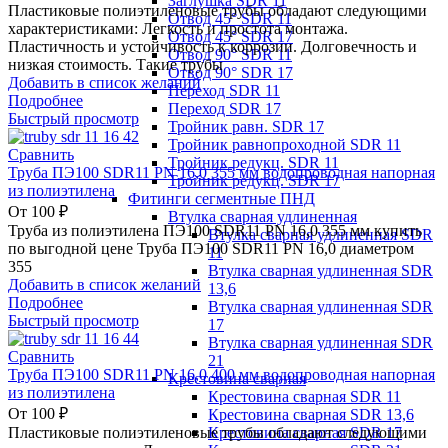
Заглушка SDR 11
Пластиковые полиэтиленовые трубы обладают следующими
Отвод 45° SDR 11
характеристиками: Легкость и простота монтажа.
Отвод 45° SDR 17
Пластичность и устойчивость к коррозии. Долговечность и
Отвод 90° SDR 11
низкая стоимость. Такие трубы
Отвод 90° SDR 17
Добавить в список желаний
Переход SDR 11
Подробнее
Переход SDR 17
Быстрый просмотр
Тройник равн. SDR 17
Тройник равнопроходной SDR 11
Сравнить
Тройник редукц. SDR 11
Труба ПЭ100 SDR11 PN 16,0 355 мм водопроводная напорная
Тройник редукц. SDR 17
из полиэтилена
Фитинги сегментные ПНД
От
100
₽
Втулка сварная удлиненная
Труба из полиэтилена ПЭ100 SDR11 PN 16,0 355 мм купить
Втулка сварная удлиненная SDR
по выгодной цене Труба ПЭ100 SDR11 PN 16,0 диаметром
11
355
Втулка сварная удлиненная SDR
Добавить в список желаний
13,6
Подробнее
Втулка сварная удлиненная SDR
Быстрый просмотр
17
Втулка сварная удлиненная SDR
Сравнить
21
Труба ПЭ100 SDR11 PN 16,0 400 мм водопроводная напорная
Крестовина сварная
из полиэтилена
Крестовина сварная SDR 11
От
100
₽
Крестовина сварная SDR 13,6
Крестовина сварная SDR 17
Пластиковые полиэтиленовые трубы обладают следующими