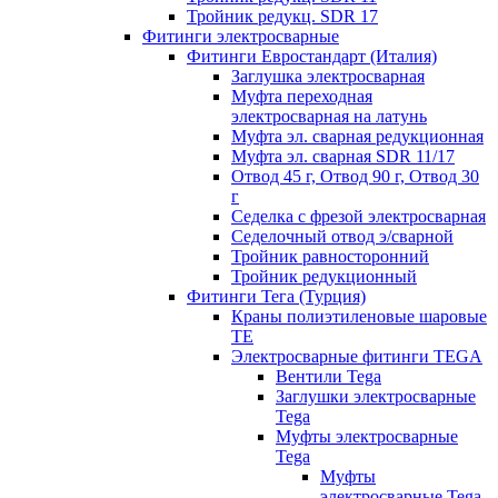
Тройник редукц. SDR 17
Фитинги электросварные
Фитинги Евростандарт (Италия)
Заглушка электросварная
Муфта переходная
электросварная на латунь
Муфта эл. cварная редукционная
Муфта эл. сварная SDR 11/17
Отвод 45 г, Отвод 90 г, Отвод 30
г
Седелка с фрезой электросварная
Седелочный отвод э/сварной
Тройник равносторонний
Тройник редукционный
Фитинги Тега (Турция)
Краны полиэтиленовые шаровые
TE
Электросварные фитинги TEGA
Вентили Tega
Заглушки электросварные
Tega
Муфты электросварные
Tega
Муфты
электросварные Tega