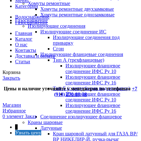
Меню
Хомуты ремонтные
Категории
Хомуты ремонтные двухзамковые
Хомуты ремонтные однозамковые
Водоснабжение
Газоснабжение
Газоснабжение
Изолирующие соединения
Изолирующие соединение ИС
Главная
Изолирующие соединения под
Каталог
приварку
О нас
Сгон
Контакты
Изолирующие фланцевые соединения
Доставка и оплата
Тип А (трехфланцевые)
Статьи
Изолирующее фланцевое
соединение ИФС Ру 10
Корзина
Изолирующее фланцевое
Закрыть
соединение ИФС Ру 16
Тип Б (с патрубками под приварку)
Цены и наличие уточняйте у менеджеров по телефонам
+7
Изолирующее фланцевое
(918) 270-88-38
соединение ИФС Ру 10
Магазин
Изолирующее фланцевое
Избранное
соединение ИФС Ру 16
0
элемент
Заказ
Соединение изолирующее фланцевое
Краны шаровые
↑
Латунные
Узнать цену
Кран шаровой латунный для ГАЗА ВР/
ВР НИКЕЛИР-Й, ручка-рычаг