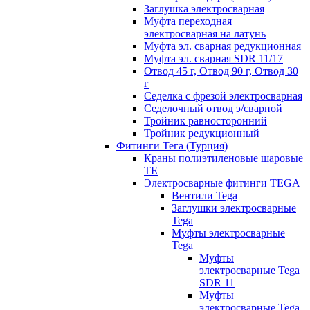
Заглушка электросварная
Муфта переходная
электросварная на латунь
Муфта эл. cварная редукционная
Муфта эл. сварная SDR 11/17
Отвод 45 г, Отвод 90 г, Отвод 30
г
Седелка с фрезой электросварная
Седелочный отвод э/сварной
Тройник равносторонний
Тройник редукционный
Фитинги Тега (Турция)
Краны полиэтиленовые шаровые
TE
Электросварные фитинги TEGA
Вентили Tega
Заглушки электросварные
Tega
Муфты электросварные
Tega
Муфты
электросварные Tega
SDR 11
Муфты
электросварные Tega