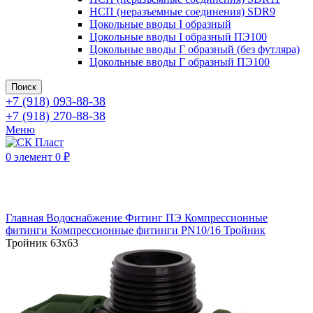
НСП (неразъемные соединения) SDR9
Цокольные вводы I образный
Цокольные вводы I образный ПЭ100
Цокольные вводы Г образный (без футляра)
Цокольные вводы Г образный ПЭ100
Поиск
+7 (918) 093-88-38
+7 (918) 270-88-38
Меню
0
элемент
0
₽
Нажмите, чтобы увеличить
Главная
Водоснабжение
Фитинг ПЭ
Компрессионные
фитинги
Компрессионные фитинги PN10/16
Тройник
Тройник 63х63