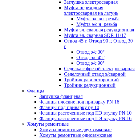
Заглушка электросварная
Муфта переходная
электросварная на латунь
Муфта э/с вн. резьба
Муфта э/с н. резьба
Муфта эл. cварная редукционная
Муфта эл. сварная SDR 11/17
Отвод 45 г, Отвод 90 г, Отвод 30
г
Отвод э/с 30°
Отвод э/с 45°
Отвод э/с 90°
Седелка с фрезой электросварная
Седелочный отвод э/сварной
Тройник равносторонний
Тройник редукционный
Фланцы
Заглушка фланцевая
Фланцы плоские под приварку PN 16
Фланцы под приварку ру 10
Фланцы расточенные под ПЭ втулку PN 10
Фланцы расточенные под ПЭ втулку PN 16
Хомуты ремонтные
Хомуты ремонтные двухзамковые
Хомуты ремонтные однозамковые