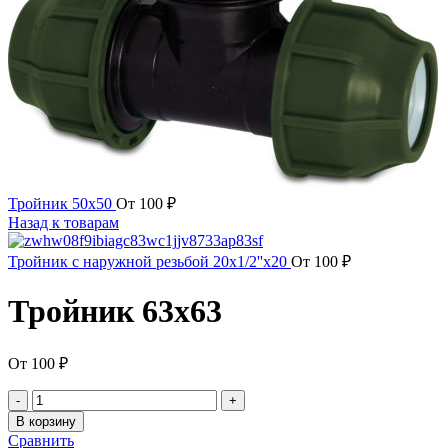
Тройник 50х50
От
100
₽
Назад к товарам
Тройник с наружной резьбой 20х1/2''x20
От
100
₽
Тройник 63х63
От
100
₽
Количество
товара
В корзину
Тройник
Сравнить