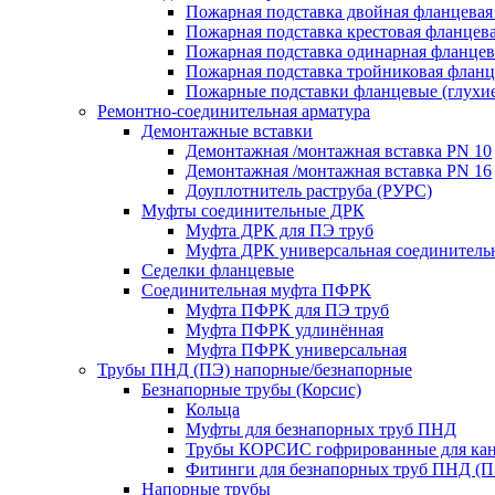
Пожарная подставка двойная фланцевая
Пожарная подставка крестовая фланцева
Пожарная подставка одинарная фланцев
Пожарная подставка тройниковая флан
Пожарные подставки фланцевые (глухи
Ремонтно-соединительная арматура
Демонтажные вставки
Демонтажная /монтажная вставка PN 10
Демонтажная /монтажная вставка PN 16
Доуплотнитель раструба (РУРС)
Муфты соединительные ДРК
Муфта ДРК для ПЭ труб
Муфта ДРК универсальная соединитель
Седелки фланцевые
Соединительная муфта ПФРК
Муфта ПФРК для ПЭ труб
Муфта ПФРК удлинённая
Муфта ПФРК универсальная
Трубы ПНД (ПЭ) напорные/безнапорные
Безнапорные трубы (Корсис)
Кольца
Муфты для безнапорных труб ПНД
Трубы КОРСИС гофрированные для ка
Фитинги для безнапорных труб ПНД (П
Напорные трубы