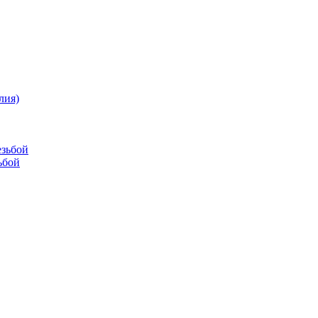
лия)
езьбой
ьбой