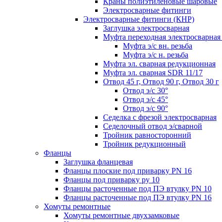
Краны полиэтиленовые шаровые
Электросварные фитинги
Электросварные фитинги (КНР)
Заглушка электросварная
Муфта переходная электросварная 
Муфта э/с вн. резьба
Муфта э/с н. резьба
Муфта эл. cварная редукционная
Муфта эл. сварная SDR 11/17
Отвод 45 г, Отвод 90 г, Отвод 30 г
Отвод э/с 30°
Отвод э/с 45°
Отвод э/с 90°
Седелка с фрезой электросварная
Седелочный отвод э/сварной
Тройник равносторонний
Тройник редукционный
Фланцы
Заглушка фланцевая
Фланцы плоские под приварку PN 16
Фланцы под приварку ру 10
Фланцы расточенные под ПЭ втулку PN 10
Фланцы расточенные под ПЭ втулку PN 16
Хомуты ремонтные
Хомуты ремонтные двухзамковые