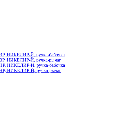
ВР, НИКЕЛИР-Й, ручка-бабочка
ВР, НИКЕЛИР-Й, ручка-рычаг
НР, НИКЕЛИР-Й, ручка-бабочка
НР, НИКЕЛИР-Й, ручка-рычаг