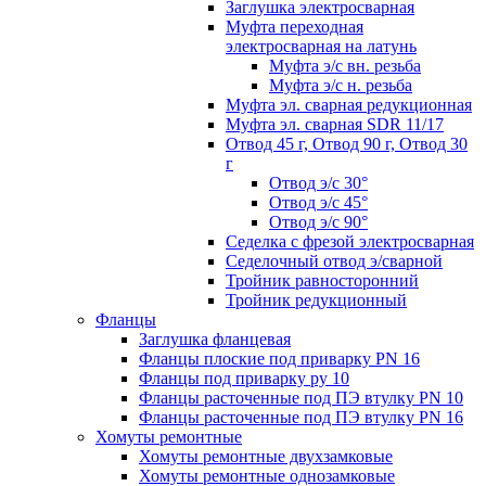
Заглушка электросварная
Муфта переходная
электросварная на латунь
Муфта э/с вн. резьба
Муфта э/с н. резьба
Муфта эл. cварная редукционная
Муфта эл. сварная SDR 11/17
Отвод 45 г, Отвод 90 г, Отвод 30
г
Отвод э/с 30°
Отвод э/с 45°
Отвод э/с 90°
Седелка с фрезой электросварная
Седелочный отвод э/сварной
Тройник равносторонний
Тройник редукционный
Фланцы
Заглушка фланцевая
Фланцы плоские под приварку PN 16
Фланцы под приварку ру 10
Фланцы расточенные под ПЭ втулку PN 10
Фланцы расточенные под ПЭ втулку PN 16
Хомуты ремонтные
Хомуты ремонтные двухзамковые
Хомуты ремонтные однозамковые