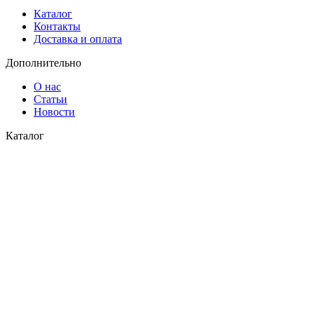
Каталог
Контакты
Доставка и оплата
Дополнительно
О нас
Статьи
Новости
Каталог
Водоснабжение
Газоснабжение
© 2026
СК Пласт
. Все права защищены
Закрыть
Поиск
Меню
Категории
Водоснабжение
Газоснабжение