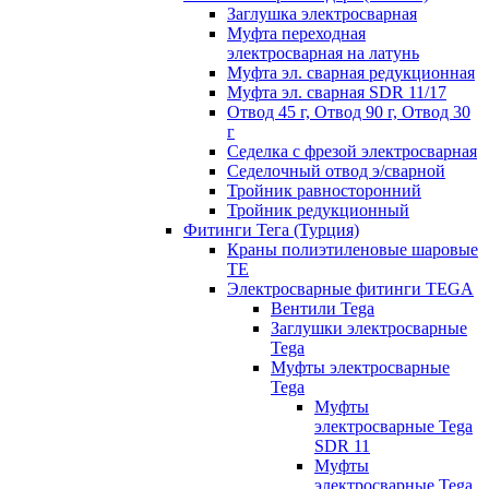
Заглушка электросварная
Муфта переходная
электросварная на латунь
Муфта эл. cварная редукционная
Муфта эл. сварная SDR 11/17
Отвод 45 г, Отвод 90 г, Отвод 30
г
Седелка с фрезой электросварная
Седелочный отвод э/сварной
Тройник равносторонний
Тройник редукционный
Фитинги Тега (Турция)
Краны полиэтиленовые шаровые
TE
Электросварные фитинги TEGA
Вентили Tega
Заглушки электросварные
Tega
Муфты электросварные
Tega
Муфты
электросварные Tega
SDR 11
Муфты
электросварные Tega