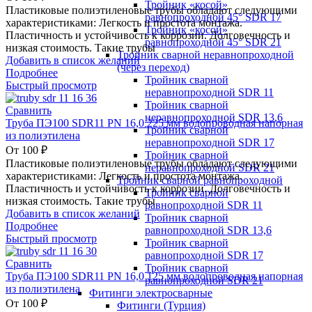
Тройник «косой»
Пластиковые полиэтиленовые трубы обладают следующими
равнопроходной 45° SDR 17
характеристиками: Легкость и простота монтажа.
Тройник «косой»
Пластичность и устойчивость к коррозии. Долговечность и
равнопроходной 45° SDR 21
низкая стоимость. Такие трубы
Тройник сварной неравнопроходной
Добавить в список желаний
(через переход)
Подробнее
Тройник сварной
Быстрый просмотр
неравнопроходной SDR 11
Тройник сварной
Сравнить
неравнопроходной SDR 13,6
Труба ПЭ100 SDR11 PN 16,0 225 мм водопроводная напорная
Тройник сварной
из полиэтилена
неравнопроходной SDR 17
От
100
₽
Тройник сварной
Пластиковые полиэтиленовые трубы обладают следующими
неравнопроходной SDR 21
характеристиками: Легкость и простота монтажа.
Тройник сварной равнопроходной
Пластичность и устойчивость к коррозии. Долговечность и
Тройник сварной
низкая стоимость. Такие трубы
равнопроходной SDR 11
Добавить в список желаний
Тройник сварной
Подробнее
равнопроходной SDR 13,6
Быстрый просмотр
Тройник сварной
равнопроходной SDR 17
Сравнить
Тройник сварной
Труба ПЭ100 SDR11 PN 16,0 125 мм водопроводная напорная
равнопроходной SDR 21
из полиэтилена
Фитинги электросварные
От
100
₽
Фитинги (Турция)