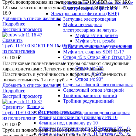
Труба водопроводная из полиэтилена ПЭ100 SDR 11 PN 16,0
Краны полиэтиленовые шаровые
125 мм заказать по доступной цене Труба ПЭ100 SDR11 PN
Электросварные фитинги
16,0
Электросварные фитинги (КНР)
Добавить в список желаний
Заглушка электросварная
Подробнее
Муфта переходная
Быстрый просмотр
электросварная на латунь
Муфта э/с вн. резьба
Сравнить
Муфта э/с н. резьба
Труба ПЭ100 SDR11 PN 16,0 500 мм водопроводная напорная
Муфта эл. cварная редукционная
из полиэтилена
Муфта эл. сварная SDR 11/17
Отвод 45 г, Отвод 90 г, Отвод 30
От
100
₽
г
Пластиковые полиэтиленовые трубы обладают следующими
Отвод э/с 30°
характеристиками: Легкость и простота монтажа.
Отвод э/с 45°
Пластичность и устойчивость к коррозии. Долговечность и
Отвод э/с 90°
низкая стоимость. Такие трубы
Седелка с фрезой электросварная
Добавить в список желаний
Седелочный отвод э/сварной
Подробнее
Тройник равносторонний
Быстрый просмотр
Тройник редукционный
Фланцы
Сравнить
Заглушка фланцевая
Труба ПЭ100 SDR11 PN 16,0 25 мм водопроводная напорная
Фланцы плоские под приварку PN 16
из полиэтилена
Фланцы под приварку ру 10
От
100
₽
Фланцы расточенные под ПЭ втулку PN 10
Труба из полиэтилена ПЭ100 SDR11 PN 16,0 25 мм заказать с
Фланцы расточенные под ПЭ втулку PN 16
доставкой Труба ПЭ100 SDR11 PN 16,0 25 мм водопроводная