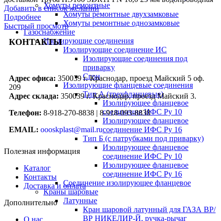
Хомуты ремонтные
Добавить в список желаний
Хомуты ремонтные двухзамковые
Подробнее
Хомуты ремонтные однозамковые
Быстрый просмотр
Газоснабжение
Изолирующие соединения
КОНТАКТЫ
Изолирующие соединение ИС
Изолирующие соединения под
приварку
Сгон
Адрес офиса:
350039 г. Краснодар, проезд Майский 5 оф.
Изолирующие фланцевые соединения
209
Тип А (трехфланцевые)
Адрес склада:
350039 г. Краснодар, проезд Майский 3.
Изолирующее фланцевое
соединение ИФС Ру 10
Телефон:
8-918-270-8838 | 8-918-093-8838
Изолирующее фланцевое
соединение ИФС Ру 16
EMAIL:
oooskplast@mail.ru
Тип Б (с патрубками под приварку)
Изолирующее фланцевое
Полезная информация
соединение ИФС Ру 10
Изолирующее фланцевое
Каталог
соединение ИФС Ру 16
Контакты
Соединение изолирующее фланцевое
Доставка и оплата
Краны шаровые
Латунные
Дополнительно
Кран шаровой латунный для ГАЗА ВР/
ВР НИКЕЛИР-Й, ручка-рычаг
О нас