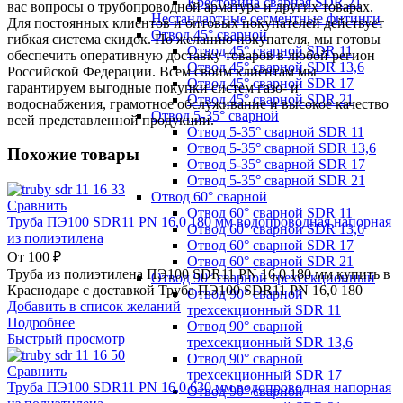
Крестовина сварная SDR 21
вас вопросы о трубопроводной арматуре и других товарах.
Нестандартные сегментные фитинги
Для постоянных клиентов и оптовых покупателей действует
Отвод 45° сварной
гибкая система скидок. По желанию покупателя, мы готовы
Отвод 45° сварной SDR 11
обеспечить оперативную доставку товаров в любой регион
Отвод 45° сварной SDR 13,6
Российской Федерации. Всем своим клиентам мы
Отвод 45° сварной SDR 17
гарантируем выгодные покупки систем газо- и
Отвод 45° сварной SDR 21
водоснабжения, грамотное обслуживание и высокое качество
Отвод 5-35° сварной
всей представленной продукции.
Отвод 5-35° сварной SDR 11
Отвод 5-35° сварной SDR 13,6
Похожие товары
Отвод 5-35° сварной SDR 17
Отвод 5-35° сварной SDR 21
Отвод 60° сварной
Сравнить
Отвод 60° сварной SDR 11
Труба ПЭ100 SDR11 PN 16,0 180 мм водопроводная напорная
Отвод 60° сварной SDR 13,6
из полиэтилена
Отвод 60° сварной SDR 17
От
100
₽
Отвод 60° сварной SDR 21
Труба из полиэтилена ПЭ100 SDR11 PN 16,0 180 мм купить в
Отвод 90° сварной трехсекционный
Краснодаре с доставкой Труба ПЭ100 SDR11 PN 16,0 180
Отвод 90° сварной
Добавить в список желаний
трехсекционный SDR 11
Подробнее
Отвод 90° сварной
Быстрый просмотр
трехсекционный SDR 13,6
Отвод 90° сварной
Сравнить
трехсекционный SDR 17
Труба ПЭ100 SDR11 PN 16,0 630 мм водопроводная напорная
Отвод 90° сварной