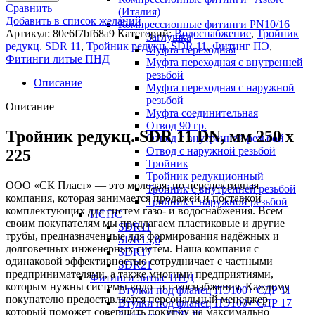
Сравнить
(Италия)
Добавить в список желаний
Компрессионные фитинги PN10/16
Артикул:
80e6f7bf68a9
Категорий:
Водоснабжение
,
Тройник
Заглушка
редукц. SDR 11
,
Тройник редукц. SDR 11
,
Фитинг ПЭ
,
Муфта переходная
Фитинги литые ПНД
Муфта переходная с внутренней
резьбой
Описание
Муфта переходная с наружной
резьбой
Описание
Муфта соединительная
Отвод 90 гр.
Тройник редукц. SDR 11 DN, мм 250 x
Отвод с внутренней резьбой
Отвод с наружной резьбой
225
Тройник
Тройник редукционный
ООО «СК Пласт» — это молодая, но перспективная
Тройник с внутренней резьбой
компания, которая занимается продажей и поставкой
Тройник с наружной резьбой
комплектующих для систем газо- и водоснабжения. Всем
НСПС
своим покупателям мы предлагаем пластиковые и другие
SDR11
трубы, предназначенные для формирования надёжных и
SDR13,6
долговечных инженерных систем. Наша компания с
SDR17
одинаковой эффективностью сотрудничает с частными
SDR21
предпринимателями, а также многими предприятиями,
Фитинги литые ПНД
которым нужны системы водо- и газоснабжения. Каждому
Втулки под фланец ПЭ100+ СДР 11
покупателю предоставляется персональный менеджер,
Втулки под фланец ПЭ100+ СДР 17
который поможет совершить покупку на максимально