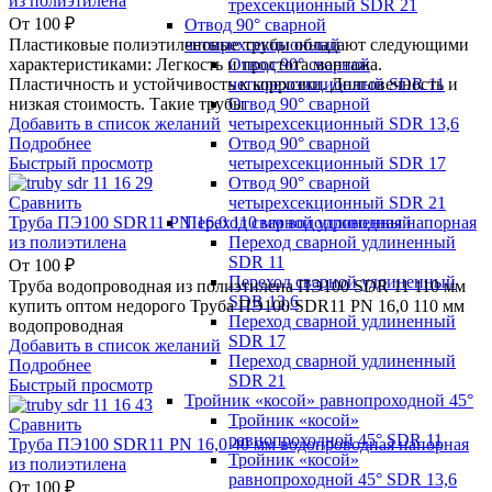
из полиэтилена
трехсекционный SDR 21
От
100
₽
Отвод 90° сварной
четырехсекционный
Пластиковые полиэтиленовые трубы обладают следующими
Отвод 90° сварной
характеристиками: Легкость и простота монтажа.
четырехсекционный SDR 11
Пластичность и устойчивость к коррозии. Долговечность и
Отвод 90° сварной
низкая стоимость. Такие трубы
четырехсекционный SDR 13,6
Добавить в список желаний
Отвод 90° сварной
Подробнее
четырехсекционный SDR 17
Быстрый просмотр
Отвод 90° сварной
четырехсекционный SDR 21
Сравнить
Переход сварной удлиненный
Труба ПЭ100 SDR11 PN 16,0 110 мм водопроводная напорная
Переход сварной удлиненный
из полиэтилена
SDR 11
От
100
₽
Переход сварной удлиненный
Труба водопроводная из полиэтилена ПЭ100 SDR 11 110 мм
SDR 13,6
купить оптом недорого Труба ПЭ100 SDR11 PN 16,0 110 мм
Переход сварной удлиненный
водопроводная
SDR 17
Добавить в список желаний
Переход сварной удлиненный
Подробнее
SDR 21
Быстрый просмотр
Тройник «косой» равнопроходной 45°
Тройник «косой»
Сравнить
равнопроходной 45° SDR 11
Труба ПЭ100 SDR11 PN 16,0 40 мм водопроводная напорная
Тройник «косой»
из полиэтилена
равнопроходной 45° SDR 13,6
От
100
₽