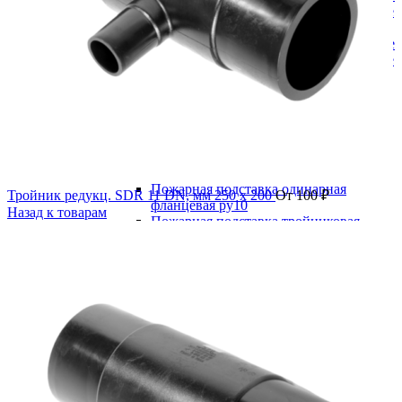
Краны шаровые редуцированные
Фланцевые
Краны шаровые полнопроходные
Краны шаровые редуцированные
Пожарная арматура
Гидранты
Подставки пожарные
Пожарная подставка двойная
фланцевая ру10
Пожарная подставка крестовая
фланцевая ру10
Пожарная подставка одинарная
Тройник редукц. SDR 11 DN, мм 250 x 200
От
100
₽
фланцевая ру10
Назад к товарам
Пожарная подставка тройниковая
фланцевый ру10
Пожарные подставки фланцевые
(глухие)
Ремонтно-соединительная арматура
Демонтажные вставки
Демонтажная /монтажная вставка PN
10
Демонтажная /монтажная вставка PN
16
Доуплотнитель раструба (РУРС)
Муфты соединительные ДРК