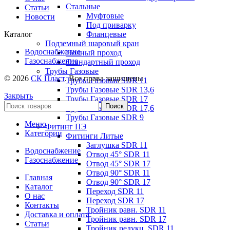
Стальные
Статьи
Муфтовые
Новости
Под приварку
Фланцевые
Каталог
Подземный шаровый кран
Водоснабжение
Полный проход
Газоснабжение
Стандартный проход
Трубы Газовые
© 2026
СК Пласт
. Все права защищены
Трубы Газовые SDR 11
Трубы Газовые SDR 13,6
Закрыть
Трубы Газовые SDR 17
Поиск
Трубы Газовые SDR 17,6
Трубы Газовые SDR 9
Меню
Фитинг ПЭ
Категории
Фитинги Литые
Заглушка SDR 11
Водоснабжение
Отвод 45° SDR 11
Газоснабжение
Отвод 45° SDR 17
Отвод 90° SDR 11
Главная
Отвод 90° SDR 17
Каталог
Переход SDR 11
О нас
Переход SDR 17
Контакты
Тройник равн. SDR 11
Доставка и оплата
Тройник равн. SDR 17
Статьи
Тройник редукц. SDR 11