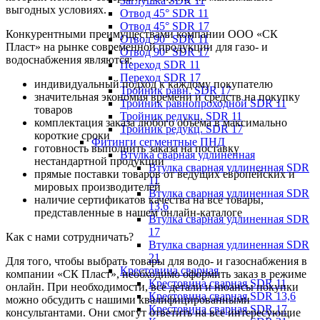
Заглушка SDR 11
выгодных условиях.
Отвод 45° SDR 11
Отвод 45° SDR 17
Конкурентными преимуществами компании ООО «СК
Отвод 90° SDR 11
Пласт» на рынке современной продукции для газо- и
Отвод 90° SDR 17
водоснабжения являются:
Переход SDR 11
Переход SDR 17
индивидуальный подход к каждому покупателю
Тройник равн. SDR 17
значительная экономия времени и средств на покупку
Тройник равнопроходной SDR 11
товаров
Тройник редукц. SDR 11
комплектация заказа любого объёма в максимально
Тройник редукц. SDR 17
короткие сроки
Фитинги сегментные ПНД
готовность выполнить заказа на поставку
Втулка сварная удлиненная
нестандартной продукции
Втулка сварная удлиненная SDR
прямые поставки товаров от ведущих европейских и
11
мировых производителей
Втулка сварная удлиненная SDR
наличие сертификатов качества на все товары,
13,6
представленные в нашем онлайн-каталоге
Втулка сварная удлиненная SDR
17
Как с нами сотрудничать?
Втулка сварная удлиненная SDR
21
Для того, чтобы выбрать товары для водо- и газоснабжения в
Крестовина сварная
компании «СК Пласт», необходимо оформить заказ в режиме
Крестовина сварная SDR 11
онлайн. При необходимости, все детали и нюансы покупки
Крестовина сварная SDR 13,6
можно обсудить с нашими квалифицированными
Крестовина сварная SDR 17
консультантами. Они смогут ответить на все интересующие