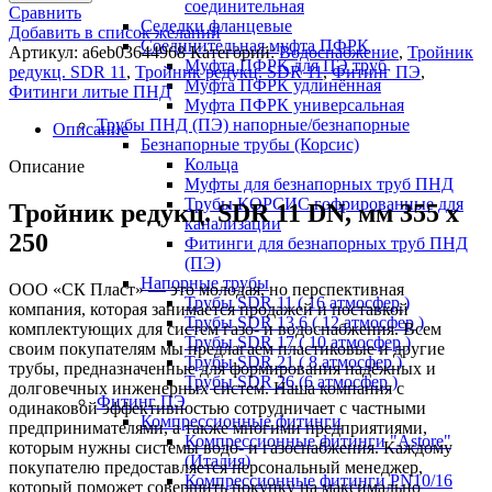
соединительная
Сравнить
Седелки фланцевые
Добавить в список желаний
Соединительная муфта ПФРК
Артикул:
a6eb03644968
Категорий:
Водоснабжение
,
Тройник
Муфта ПФРК для ПЭ труб
редукц. SDR 11
,
Тройник редукц. SDR 11
,
Фитинг ПЭ
,
Муфта ПФРК удлинённая
Фитинги литые ПНД
Муфта ПФРК универсальная
Трубы ПНД (ПЭ) напорные/безнапорные
Описание
Безнапорные трубы (Корсис)
Кольца
Описание
Муфты для безнапорных труб ПНД
Трубы КОРСИС гофрированные для
Тройник редукц. SDR 11 DN, мм 355 x
канализации
250
Фитинги для безнапорных труб ПНД
(ПЭ)
Напорные трубы
ООО «СК Пласт» — это молодая, но перспективная
Трубы SDR 11 ( 16 атмосфер )
компания, которая занимается продажей и поставкой
Трубы SDR 13,6 ( 12 атмосфер )
комплектующих для систем газо- и водоснабжения. Всем
Трубы SDR 17 ( 10 атмосфер )
своим покупателям мы предлагаем пластиковые и другие
Трубы SDR 21 ( 8 атмосфер )
трубы, предназначенные для формирования надёжных и
Трубы SDR 26 (6 атмосфер )
долговечных инженерных систем. Наша компания с
Фитинг ПЭ
одинаковой эффективностью сотрудничает с частными
Компрессионные фитинги
предпринимателями, а также многими предприятиями,
Компрессионные фитинги "Astore"
которым нужны системы водо- и газоснабжения. Каждому
(Италия)
покупателю предоставляется персональный менеджер,
Компрессионные фитинги PN10/16
который поможет совершить покупку на максимально