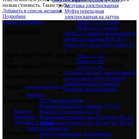
низкая стоимость. Такие трубы
Заглушка электросварная
Добавить в список желаний
Муфта переходная
Подробнее
электросварная на латунь
Быстрый просмотр
Муфта э/с вн. резьба
Муфта э/с н. резьба
КОНТАКТЫ
Муфта эл. cварная редукционная
Муфта эл. сварная SDR 11/17
Отвод 45 г, Отвод 90 г, Отвод 30
г
Адрес офиса:
350039 г. Краснодар, проезд Майский 5 оф.
Отвод э/с 30°
209
Отвод э/с 45°
Адрес склада:
350039 г. Краснодар, проезд Майский 3.
Отвод э/с 90°
Седелка с фрезой электросварная
Телефон:
8-918-270-8838 | 8-918-093-8838
Седелочный отвод э/сварной
Тройник равносторонний
EMAIL:
oooskplast@mail.ru
Тройник редукционный
Фланцы
Заглушка фланцевая
Полезная информация
Фланцы плоские под приварку PN 16
Каталог
Фланцы под приварку ру 10
Контакты
Фланцы расточенные под ПЭ втулку PN 10
Доставка и оплата
Фланцы расточенные под ПЭ втулку PN 16
Хомуты ремонтные
Дополнительно
Хомуты ремонтные двухзамковые