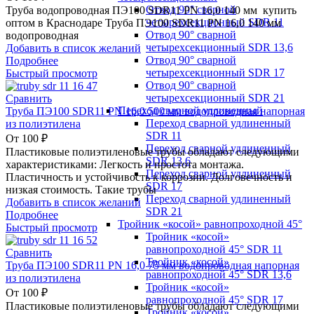
Отвод 90° сварной
Труба водопроводная ПЭ100 SDR11 PN 16,0 140 мм купить
четырехсекционный SDR 11
оптом в Краснодаре Труба ПЭ100 SDR11 PN 16,0 140 мм
Отвод 90° сварной
водопроводная
четырехсекционный SDR 13,6
Добавить в список желаний
Отвод 90° сварной
Подробнее
четырехсекционный SDR 17
Быстрый просмотр
Отвод 90° сварной
четырехсекционный SDR 21
Сравнить
Переход сварной удлиненный
Труба ПЭ100 SDR11 PN 16,0 500 мм водопроводная напорная
Переход сварной удлиненный
из полиэтилена
SDR 11
От
100
₽
Переход сварной удлиненный
Пластиковые полиэтиленовые трубы обладают следующими
SDR 13,6
характеристиками: Легкость и простота монтажа.
Переход сварной удлиненный
Пластичность и устойчивость к коррозии. Долговечность и
SDR 17
низкая стоимость. Такие трубы
Переход сварной удлиненный
Добавить в список желаний
SDR 21
Подробнее
Тройник «косой» равнопроходной 45°
Быстрый просмотр
Тройник «косой»
равнопроходной 45° SDR 11
Сравнить
Тройник «косой»
Труба ПЭ100 SDR11 PN 16,0 75 мм водопроводная напорная
равнопроходной 45° SDR 13,6
из полиэтилена
Тройник «косой»
От
100
₽
равнопроходной 45° SDR 17
Пластиковые полиэтиленовые трубы обладают следующими
Тройник «косой»