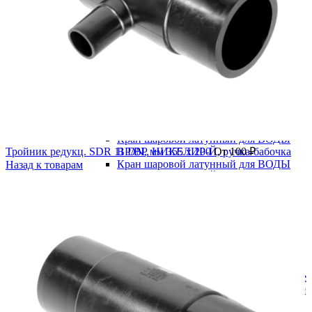
В категории
Водоснабжение
Запорная арматура
Задвижка 30ч39р с обрезиненным клином
Задвижка клиновая 30ч6бр
Краны шаровые
Краны шаровые латунные
Кран шаровой латунный для ВОДЫ
Тройник редукц. SDR 11 DN, мм 355 x 200
ВР/ВР, НИКЕЛИР-Й, ручка-бабочка
От
100
₽
Кран шаровой латунный для ВОДЫ
Назад к товарам
ВР/ВР, НИКЕЛИР-Й, ручка-рычаг
Кран шаровой латунный для ВОДЫ
ВР/НР, НИКЕЛИР-Й, ручка-бабочка
Кран шаровой латунный для ВОДЫ
ВР/НР, НИКЕЛИР-Й, ручка-рычаг
Стальные
Муфтовые
Под приварку
Краны шаровые полнопроходные
Краны шаровые редуцированные
Фланцевые