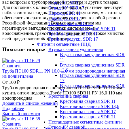
вас вопросы о трубопроводной арматуре и других товарах.
Отвод 90° SDR 11
Для постоянных клиентов и оптовых покупателей действует
Отвод 90° SDR 17
гибкая система скидок. По желанию покупателя, мы готовы
Переход SDR 11
обеспечить оперативную доставку товаров в любой регион
Переход SDR 17
Российской Федерации. Всем своим клиентам мы
Тройник равн. SDR 17
гарантируем выгодные покупки систем газо- и
Тройник равнопроходной SDR 11
водоснабжения, грамотное обслуживание и высокое качество
Тройник редукц. SDR 11
всей представленной продукции.
Тройник редукц. SDR 17
Фитинги сегментные ПНД
Похожие товары
Втулка сварная удлиненная
Втулка сварная удлиненная SDR
11
Втулка сварная удлиненная SDR
Сравнить
13,6
Труба ПЭ100 SDR11 PN 16,0 110 мм водопроводная напорная
Втулка сварная удлиненная SDR
из полиэтилена
17
От
100
₽
Втулка сварная удлиненная SDR
Труба водопроводная из полиэтилена ПЭ100 SDR 11 110 мм
21
купить оптом недорого Труба ПЭ100 SDR11 PN 16,0 110 мм
Крестовина сварная
водопроводная
Крестовина сварная SDR 11
Добавить в список желаний
Крестовина сварная SDR 13,6
Подробнее
Крестовина сварная SDR 17
Быстрый просмотр
Крестовина сварная SDR 21
Нестандартные сегментные фитинги
Сравнить
Отвод 45° сварной