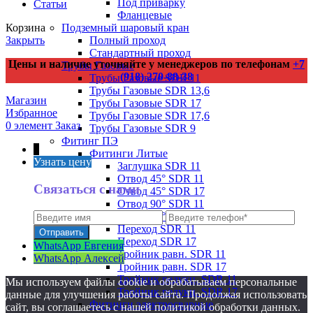
Под приварку
Статьи
Фланцевые
Подземный шаровый кран
Корзина
Полный проход
Закрыть
Стандартный проход
Цены и наличие уточняйте у менеджеров по телефонам
+7
Трубы Газовые
(918) 270-88-38
Трубы Газовые SDR 11
Трубы Газовые SDR 13,6
Магазин
Трубы Газовые SDR 17
Избранное
Трубы Газовые SDR 17,6
0
элемент
Заказ
Трубы Газовые SDR 9
Фитинг ПЭ
↑
Фитинги Литые
Узнать цену
Заглушка SDR 11
Отвод 45° SDR 11
Связаться с нами
Отвод 45° SDR 17
Отвод 90° SDR 11
Отвод 90° SDR 17
Переход SDR 11
Переход SDR 17
WhatsApp Евгения
Тройник равн. SDR 11
WhatsApp Алексей
Тройник равн. SDR 17
Тройник редукц. SDR 11
Мы используем файлы cookie и обрабатываем персональные
Тройник редукц. SDR 17
данные для улучшения работы сайта. Продолжая использовать
Фитинги электросварные
сайт, вы соглашаетесь с нашей политикой обработки данных.