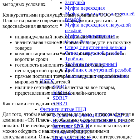
Заглушка
выгодных условиях.
Муфта переходная
Муфта переходная с внутренней
Конкурентными преимуществами компании ООО «СК
резьбой
Пласт» на рынке современной продукции для газо- и
Муфта переходная с наружной
водоснабжения являются:
резьбой
Муфта соединительная
индивидуальный подход к каждому покупателю
Отвод 90 гр.
значительная экономия времени и средств на покупку
Отвод с внутренней резьбой
товаров
Отвод с наружной резьбой
комплектация заказа любого объёма в максимально
Тройник
короткие сроки
Тройник редукционный
готовность выполнить заказа на поставку
Тройник с внутренней резьбой
нестандартной продукции
Тройник с наружной резьбой
прямые поставки товаров от ведущих европейских и
НСПС
мировых производителей
SDR11
наличие сертификатов качества на все товары,
SDR13,6
представленные в нашем онлайн-каталоге
SDR17
Как с нами сотрудничать?
SDR21
Фитинги литые ПНД
Для того, чтобы выбрать товары для водо- и газоснабжения в
Втулки под фланец ПЭ100+ СДР 11
компании «СК Пласт», необходимо оформить заказ в режиме
Втулки под фланец ПЭ100+ СДР 17
онлайн. При необходимости, все детали и нюансы покупки
Заглушка SDR 11
можно обсудить с нашими квалифицированными
Отвод 45° SDR 11
консультантами. Они смогут ответить на все интересующие
Отвод 45° SDR 17