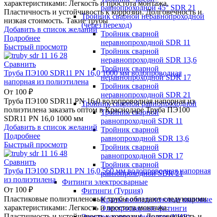
характеристиками: Легкость и простота монтажа.
равнопроходной 45° SDR 21
Пластичность и устойчивость к коррозии. Долговечность и
Тройник сварной неравнопроходной
низкая стоимость. Такие трубы
(через переход)
Добавить в список желаний
Тройник сварной
Подробнее
неравнопроходной SDR 11
Быстрый просмотр
Тройник сварной
неравнопроходной SDR 13,6
Сравнить
Тройник сварной
Труба ПЭ100 SDR11 PN 16,0 1000 мм водопроводная
неравнопроходной SDR 17
напорная из полиэтилена
Тройник сварной
От
100
₽
неравнопроходной SDR 21
Труба ПЭ100 SDR11 PN 16,0 водопроводная напорная из
Тройник сварной равнопроходной
полиэтилена заказать оптом в Краснодаре Труба ПЭ100
Тройник сварной
SDR11 PN 16,0 1000 мм
равнопроходной SDR 11
Добавить в список желаний
Тройник сварной
Подробнее
равнопроходной SDR 13,6
Быстрый просмотр
Тройник сварной
равнопроходной SDR 17
Сравнить
Тройник сварной
Труба ПЭ100 SDR11 PN 16,0 560 мм водопроводная напорная
равнопроходной SDR 21
из полиэтилена
Фитинги электросварные
От
100
₽
Фитинги (Турция)
Пластиковые полиэтиленовые трубы обладают следующими
Краны полиэтиленовые шаровые
характеристиками: Легкость и простота монтажа.
Электросварные фитинги
Пластичность и устойчивость к коррозии. Долговечность и
Электросварные фитинги (КНР)