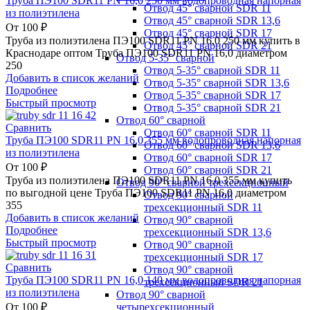
Труба ПЭ100 SDR11 PN 16,0 250 мм водопроводная напорная
Отвод 45° сварной SDR 11
из полиэтилена
Отвод 45° сварной SDR 13,6
От
100
₽
Отвод 45° сварной SDR 17
Труба из полиэтилена ПЭ100 SDR11 PN 16,0 250 мм купить в
Отвод 45° сварной SDR 21
Краснодаре оптом Труба ПЭ100 SDR11 PN 16,0 диаметром
Отвод 5-35° сварной
250
Отвод 5-35° сварной SDR 11
Добавить в список желаний
Отвод 5-35° сварной SDR 13,6
Подробнее
Отвод 5-35° сварной SDR 17
Быстрый просмотр
Отвод 5-35° сварной SDR 21
Отвод 60° сварной
Сравнить
Отвод 60° сварной SDR 11
Труба ПЭ100 SDR11 PN 16,0 355 мм водопроводная напорная
Отвод 60° сварной SDR 13,6
из полиэтилена
Отвод 60° сварной SDR 17
От
100
₽
Отвод 60° сварной SDR 21
Труба из полиэтилена ПЭ100 SDR11 PN 16,0 355 мм купить
Отвод 90° сварной трехсекционный
по выгодной цене Труба ПЭ100 SDR11 PN 16,0 диаметром
Отвод 90° сварной
355
трехсекционный SDR 11
Добавить в список желаний
Отвод 90° сварной
Подробнее
трехсекционный SDR 13,6
Быстрый просмотр
Отвод 90° сварной
трехсекционный SDR 17
Сравнить
Отвод 90° сварной
Труба ПЭ100 SDR11 PN 16,0 140 мм водопроводная напорная
трехсекционный SDR 21
из полиэтилена
Отвод 90° сварной
четырехсекционный
От
100
₽