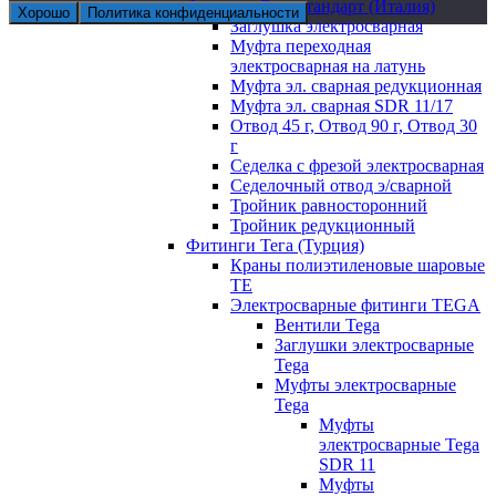
Фитинги Евростандарт (Италия)
Хорошо
Политика конфиденциальности
Заглушка электросварная
Муфта переходная
электросварная на латунь
Муфта эл. cварная редукционная
Муфта эл. сварная SDR 11/17
Отвод 45 г, Отвод 90 г, Отвод 30
г
Седелка с фрезой электросварная
Седелочный отвод э/сварной
Тройник равносторонний
Тройник редукционный
Фитинги Тега (Турция)
Краны полиэтиленовые шаровые
TE
Электросварные фитинги TEGA
Вентили Tega
Заглушки электросварные
Tega
Муфты электросварные
Tega
Муфты
электросварные Tega
SDR 11
Муфты