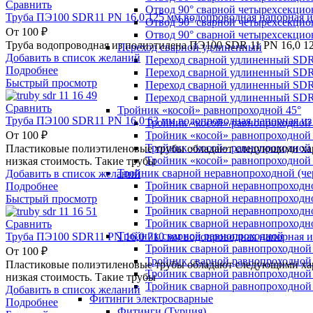
Сравнить
Отвод 90° сварной четырехсекци
Труба ПЭ100 SDR11 PN 16,0 125 мм водопроводная напорная и
Отвод 90° сварной четырехсекци
От
100
₽
Отвод 90° сварной четырехсекци
Труба водопроводная из полиэтилена ПЭ100 SDR 11 PN 16,0 1
Переход сварной удлиненный
Добавить в список желаний
Переход сварной удлиненный SDR
Подробнее
Переход сварной удлиненный SDR
Быстрый просмотр
Переход сварной удлиненный SDR
Переход сварной удлиненный SDR
Сравнить
Тройник «косой» равнопроходной 45°
Труба ПЭ100 SDR11 PN 16,0 63 мм водопроводная напорная из
Тройник «косой» равнопроходной
Тройник «косой» равнопроходной 
От
100
₽
Тройник «косой» равнопроходной
Пластиковые полиэтиленовые трубы обладают следующими хара
Тройник «косой» равнопроходной
низкая стоимость. Такие трубы
Тройник сварной неравнопроходной (чер
Добавить в список желаний
Тройник сварной неравнопроходн
Подробнее
Тройник сварной неравнопроходн
Быстрый просмотр
Тройник сварной неравнопроходн
Тройник сварной неравнопроходн
Сравнить
Тройник сварной равнопроходной
Труба ПЭ100 SDR11 PN 16,0 710 мм водопроводная напорная и
Тройник сварной равнопроходной
От
100
₽
Тройник сварной равнопроходной
Пластиковые полиэтиленовые трубы обладают следующими хара
Тройник сварной равнопроходной
низкая стоимость. Такие трубы
Тройник сварной равнопроходной
Добавить в список желаний
Фитинги электросварные
Подробнее
Фитинги (Турция)