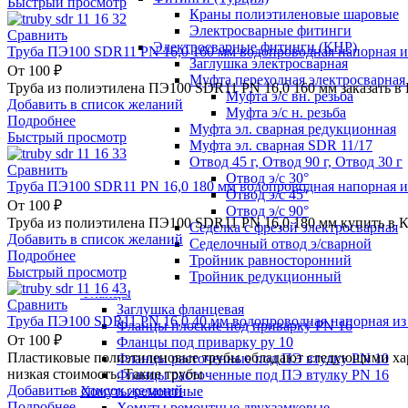
Быстрый просмотр
Краны полиэтиленовые шаровые
Электросварные фитинги
Сравнить
Электросварные фитинги (КНР)
Труба ПЭ100 SDR11 PN 16,0 160 мм водопроводная напорная и
Заглушка электросварная
От
100
₽
Муфта переходная электросварная 
Труба из полиэтилена ПЭ100 SDR11 PN 16,0 160 мм заказать в
Муфта э/с вн. резьба
Добавить в список желаний
Муфта э/с н. резьба
Подробнее
Муфта эл. cварная редукционная
Быстрый просмотр
Муфта эл. сварная SDR 11/17
Отвод 45 г, Отвод 90 г, Отвод 30 г
Сравнить
Отвод э/с 30°
Труба ПЭ100 SDR11 PN 16,0 180 мм водопроводная напорная и
Отвод э/с 45°
От
100
₽
Отвод э/с 90°
Труба из полиэтилена ПЭ100 SDR11 PN 16,0 180 мм купить в К
Седелка с фрезой электросварная
Добавить в список желаний
Седелочный отвод э/сварной
Подробнее
Тройник равносторонний
Быстрый просмотр
Тройник редукционный
Фланцы
Сравнить
Заглушка фланцевая
Труба ПЭ100 SDR11 PN 16,0 40 мм водопроводная напорная из
Фланцы плоские под приварку PN 16
От
100
₽
Фланцы под приварку ру 10
Пластиковые полиэтиленовые трубы обладают следующими хара
Фланцы расточенные под ПЭ втулку PN 10
низкая стоимость. Такие трубы
Фланцы расточенные под ПЭ втулку PN 16
Добавить в список желаний
Хомуты ремонтные
Подробнее
Хомуты ремонтные двухзамковые