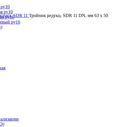
 ру10
я ру10
едукц. SDR 11
Тройник редукц. SDR 11 DN, мм 63 x 50
ая ру10
цевый ру10
е)
ная
нализации
Э)