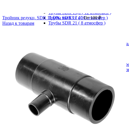
Напорные трубы
Трубы SDR 11 ( 16 атмосфер )
Трубы SDR 13,6 ( 12 атмосфер )
Тройник редукц. SDR 11 DN, мм 63 x 40
Трубы SDR 17 ( 10 атмосфер )
От
100
₽
Трубы SDR 21 ( 8 атмосфер )
Назад к товарам
Трубы SDR 26 (6 атмосфер )
Фитинг ПЭ
Компрессионные фитинги
Компрессионные фитинги "Astore" (Ита
Компрессионные фитинги PN10/16
Заглушка
Муфта переходная
Муфта переходная с внутренней р
Муфта переходная с наружной рез
Муфта соединительная
Отвод 90 гр.
Отвод с внутренней резьбой
Отвод с наружной резьбой
Тройник
Тройник редукционный
Тройник с внутренней резьбой
Тройник с наружной резьбой
НСПС
SDR11
SDR13,6