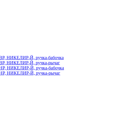
ВР, НИКЕЛИР-Й, ручка-бабочка
ВР, НИКЕЛИР-Й, ручка-рычаг
НР, НИКЕЛИР-Й, ручка-бабочка
НР, НИКЕЛИР-Й, ручка-рычаг