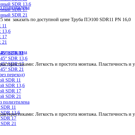
онный SDR 13,6
з полиэтилена
онный SDR 17
онный SDR 21
25 мм заказать по доступной цене Труба ПЭ100 SDR11 PN 16,0
 11
 13,6
 17
 21
 полиэтилена
 45° SDR 11
45° SDR 13,6
 45° SDR 17
ктеристиками: Легкость и простота монтажа. Пластичность и ус
 45° SDR 21
ез переход)
ой SDR 11
ой SDR 13,6
ой SDR 17
ой SDR 21
з полиэтилена
 SDR 11
 SDR 13,6
ктеристиками: Легкость и простота монтажа. Пластичность и ус
 SDR 17
 SDR 21