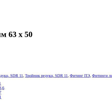
м 63 x 50
дукц. SDR 11
,
Тройник редукц. SDR 11
,
Фитинг ПЭ
,
Фитинги л
1
3,6
7
1