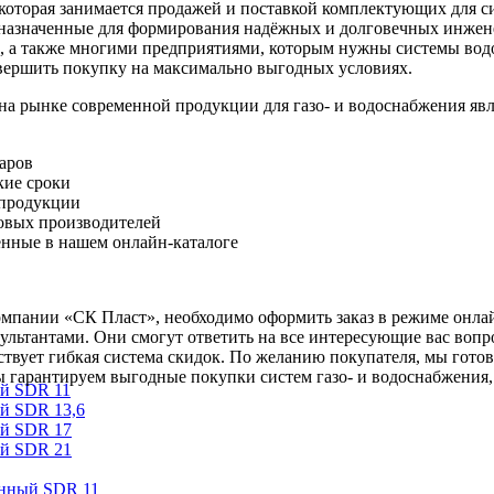
оторая занимается продажей и поставкой комплектующих для си
дназначенные для формирования надёжных и долговечных инжен
, а также многими предприятиями, которым нужны системы вод
вершить покупку на максимально выгодных условиях.
рынке современной продукции для газо- и водоснабжения явл
варов
кие сроки
 продукции
овых производителей
ленные в нашем онлайн-каталоге
компании «СК Пласт», необходимо оформить заказ в режиме онла
ьтантами. Они смогут ответить на все интересующие вас вопр
ствует гибкая система скидок. По желанию покупателя, мы гото
 гарантируем выгодные покупки систем газо- и водоснабжения,
ый SDR 11
й SDR 13,6
ый SDR 17
ый SDR 21
онный SDR 11