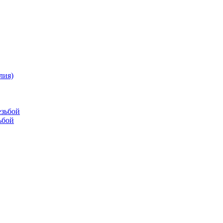
лия)
езьбой
ьбой