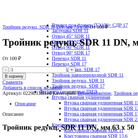
SDR17
SDR21
Фитинги литые ПНД
Втулки под фланец ПЭ100+ СДР 11
Втулки под фланец ПЭ100+ СДР 17
Тройник редукц. SDR 11 DN, мм 75 x 50
От
100
₽
Заглушка SDR 11
Отвод 45° SDR 11
Тройник редукц. SDR 11 DN, м
Отвод 45° SDR 17
Отвод 90° SDR 11
Отвод 90° SDR 17
От
100
₽
Переход SDR 11
Переход SDR 17
Тройник равн. SDR 17
Тройник равнопроходной SDR 11
В корзину
Тройник редукц. SDR 11
Сравнить
Тройник редукц. SDR 17
Добавить в список желаний
Фитинги сегментные ПНД
Артикул:
0229033f81ed
Категорий:
Водоснабжение
,
Тройник ре
Втулка сварная удлиненная
Втулка сварная удлиненная SDR 1
Описание
Втулка сварная удлиненная SDR 1
Втулка сварная удлиненная SDR 1
Описание
Втулка сварная удлиненная SDR 2
Крестовина сварная
Тройник редукц. SDR 11 DN, мм 63 x 50
Крестовина сварная SDR 11
Крестовина сварная SDR 13,6