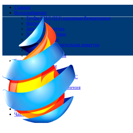
Главная
Водоснабжение
Трубы ПНД (ПЭ) напорные/безнапорные
Фитинг ПЭ
Запорная арматура
Хомуты ремонтные
Краны шаровые
Ремонтно-соединительная арматура
Фланцы
Пожарная арматура
Газоснабжение
Трубы Газовые
Фитинг ПЭ
Цокольные вводы/НСПС
Краны шаровые
Изолирующие соединения
Контакты
Доставка и оплата
О нас
Статьи
ЧаВо