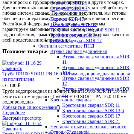
вас вопросы о трубопроводной арматуре и других товарах.
Отвод 90° SDR 11
Для постоянных клиентов и оптовых покупателей действует
Отвод 90° SDR 17
гибкая система скидок. По желанию покупателя, мы готовы
Переход SDR 11
обеспечить оперативную доставку товаров в любой регион
Переход SDR 17
Российской Федерации. Всем своим клиентам мы
Тройник равн. SDR 17
гарантируем выгодные покупки систем газо- и
Тройник равнопроходной SDR 11
водоснабжения, грамотное обслуживание и высокое качество
Тройник редукц. SDR 11
всей представленной продукции.
Тройник редукц. SDR 17
Фитинги сегментные ПНД
Похожие товары
Втулка сварная удлиненная
Втулка сварная удлиненная SDR
11
Втулка сварная удлиненная SDR
Сравнить
13,6
Труба ПЭ100 SDR11 PN 16,0 110 мм водопроводная напорная
Втулка сварная удлиненная SDR
из полиэтилена
17
От
100
₽
Втулка сварная удлиненная SDR
Труба водопроводная из полиэтилена ПЭ100 SDR 11 110 мм
21
купить оптом недорого Труба ПЭ100 SDR11 PN 16,0 110 мм
Крестовина сварная
водопроводная
Крестовина сварная SDR 11
Добавить в список желаний
Крестовина сварная SDR 13,6
Подробнее
Крестовина сварная SDR 17
Быстрый просмотр
Крестовина сварная SDR 21
Нестандартные сегментные фитинги
Сравнить
Отвод 45° сварной