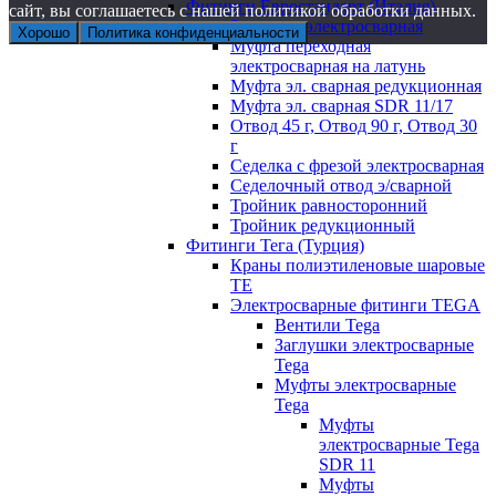
Фитинги Евростандарт (Италия)
сайт, вы соглашаетесь с нашей политикой обработки данных.
Заглушка электросварная
Хорошо
Политика конфиденциальности
Муфта переходная
электросварная на латунь
Муфта эл. cварная редукционная
Муфта эл. сварная SDR 11/17
Отвод 45 г, Отвод 90 г, Отвод 30
г
Седелка с фрезой электросварная
Седелочный отвод э/сварной
Тройник равносторонний
Тройник редукционный
Фитинги Тега (Турция)
Краны полиэтиленовые шаровые
TE
Электросварные фитинги TEGA
Вентили Tega
Заглушки электросварные
Tega
Муфты электросварные
Tega
Муфты
электросварные Tega
SDR 11
Муфты