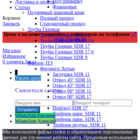
Под приварку
Доставка и оплата
Фланцевые
Статьи
Подземный шаровый кран
Полный проход
Корзина
Стандартный проход
Закрыть
Трубы Газовые
Цены и наличие уточняйте у менеджеров по телефонам
+7
Трубы Газовые SDR 11
(918) 270-88-38
Трубы Газовые SDR 13,6
Трубы Газовые SDR 17
Магазин
Трубы Газовые SDR 17,6
Избранное
Трубы Газовые SDR 9
0
элемент
Заказ
Фитинг ПЭ
Фитинги Литые
↑
Заглушка SDR 11
Узнать цену
Отвод 45° SDR 11
Отвод 45° SDR 17
Связаться с нами
Отвод 90° SDR 11
Отвод 90° SDR 17
Переход SDR 11
Переход SDR 17
Тройник равн. SDR 11
WhatsApp Евгения
Тройник равн. SDR 17
WhatsApp Алексей
Тройник редукц. SDR 11
Тройник редукц. SDR 17
Мы используем файлы cookie и обрабатываем персональные
Фитинги электросварные
данные для улучшения работы сайта. Продолжая использовать