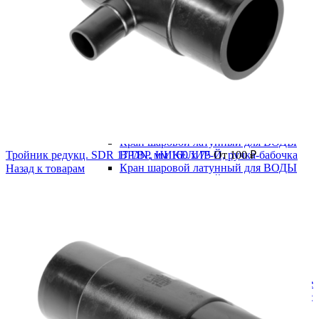
В категории
Водоснабжение
Запорная арматура
Задвижка 30ч39р с обрезиненным клином
Задвижка клиновая 30ч6бр
Краны шаровые
Краны шаровые латунные
Кран шаровой латунный для ВОДЫ
Тройник редукц. SDR 17 DN, мм 160 x 75
ВР/ВР, НИКЕЛИР-Й, ручка-бабочка
От
100
₽
Кран шаровой латунный для ВОДЫ
Назад к товарам
ВР/ВР, НИКЕЛИР-Й, ручка-рычаг
Кран шаровой латунный для ВОДЫ
ВР/НР, НИКЕЛИР-Й, ручка-бабочка
Кран шаровой латунный для ВОДЫ
ВР/НР, НИКЕЛИР-Й, ручка-рычаг
Стальные
Муфтовые
Под приварку
Краны шаровые полнопроходные
Краны шаровые редуцированные
Фланцевые