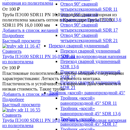
напорная из полиэтилена
Отвод 90° сварной
четырехсекционный SDR 11
От
100
₽
Отвод 90° сварной
Труба ПЭ100 SDR11 PN 16,0 водопроводная напорная из
четырехсекционный SDR 13,6
полиэтилена заказать оптом в Краснодаре Труба ПЭ100
Отвод 90° сварной
SDR11 PN 16,0 1000 мм
четырехсекционный SDR 17
Добавить в список желаний
Отвод 90° сварной
Подробнее
четырехсекционный SDR 21
Быстрый просмотр
Переход сварной удлиненный
Переход сварной удлиненный
Сравнить
SDR 11
Труба ПЭ100 SDR11 PN 16,0 500 мм водопроводная напорная
Переход сварной удлиненный
из полиэтилена
SDR 13,6
От
100
₽
Переход сварной удлиненный
Пластиковые полиэтиленовые трубы обладают следующими
SDR 17
характеристиками: Легкость и простота монтажа.
Переход сварной удлиненный
Пластичность и устойчивость к коррозии. Долговечность и
SDR 21
низкая стоимость. Такие трубы
Тройник «косой» равнопроходной 45°
Добавить в список желаний
Тройник «косой»
Подробнее
равнопроходной 45° SDR 11
Быстрый просмотр
Тройник «косой»
равнопроходной 45° SDR 13,6
Сравнить
Тройник «косой»
Труба ПЭ100 SDR11 PN 16,0 900 мм водопроводная напорная
равнопроходной 45° SDR 17
из полиэтилена
Тройник «косой»