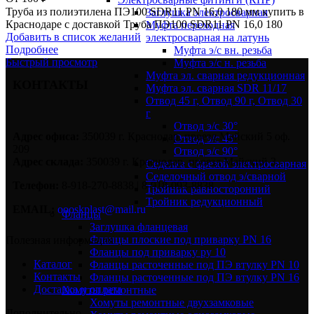
Труба из полиэтилена ПЭ100 SDR11 PN 16,0 180 мм купить в
Заглушка электросварная
Краснодаре с доставкой Труба ПЭ100 SDR11 PN 16,0 180
Муфта переходная
Добавить в список желаний
электросварная на латунь
Подробнее
Муфта э/с вн. резьба
Быстрый просмотр
Муфта э/с н. резьба
Муфта эл. cварная редукционная
КОНТАКТЫ
Муфта эл. сварная SDR 11/17
Отвод 45 г, Отвод 90 г, Отвод 30
г
Отвод э/с 30°
Адрес офиса:
350039 г. Краснодар, проезд Майский 5 оф.
Отвод э/с 45°
209
Отвод э/с 90°
Адрес склада:
350039 г. Краснодар, проезд Майский 3.
Седелка с фрезой электросварная
Седелочный отвод э/сварной
Телефон:
8-918-270-8838 | 8-918-093-8838
Тройник равносторонний
Тройник редукционный
EMAIL:
oooskplast@mail.ru
Фланцы
Заглушка фланцевая
Фланцы плоские под приварку PN 16
Полезная информация
Фланцы под приварку ру 10
Каталог
Фланцы расточенные под ПЭ втулку PN 10
Контакты
Фланцы расточенные под ПЭ втулку PN 16
Доставка и оплата
Хомуты ремонтные
Хомуты ремонтные двухзамковые
Дополнительно