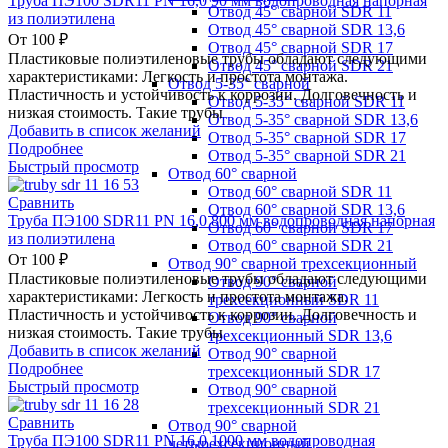
Труба ПЭ100 SDR11 PN 16,0 90 мм водопроводная напорная
Отвод 45° сварной SDR 11
из полиэтилена
Отвод 45° сварной SDR 13,6
От
100
₽
Отвод 45° сварной SDR 17
Пластиковые полиэтиленовые трубы обладают следующими
Отвод 45° сварной SDR 21
характеристиками: Легкость и простота монтажа.
Отвод 5-35° сварной
Пластичность и устойчивость к коррозии. Долговечность и
Отвод 5-35° сварной SDR 11
низкая стоимость. Такие трубы
Отвод 5-35° сварной SDR 13,6
Добавить в список желаний
Отвод 5-35° сварной SDR 17
Подробнее
Отвод 5-35° сварной SDR 21
Быстрый просмотр
Отвод 60° сварной
Отвод 60° сварной SDR 11
Сравнить
Отвод 60° сварной SDR 13,6
Труба ПЭ100 SDR11 PN 16,0 800 мм водопроводная напорная
Отвод 60° сварной SDR 17
из полиэтилена
Отвод 60° сварной SDR 21
От
100
₽
Отвод 90° сварной трехсекционный
Пластиковые полиэтиленовые трубы обладают следующими
Отвод 90° сварной
характеристиками: Легкость и простота монтажа.
трехсекционный SDR 11
Пластичность и устойчивость к коррозии. Долговечность и
Отвод 90° сварной
низкая стоимость. Такие трубы
трехсекционный SDR 13,6
Добавить в список желаний
Отвод 90° сварной
Подробнее
трехсекционный SDR 17
Быстрый просмотр
Отвод 90° сварной
трехсекционный SDR 21
Сравнить
Отвод 90° сварной
Труба ПЭ100 SDR11 PN 16,0 1000 мм водопроводная
четырехсекционный