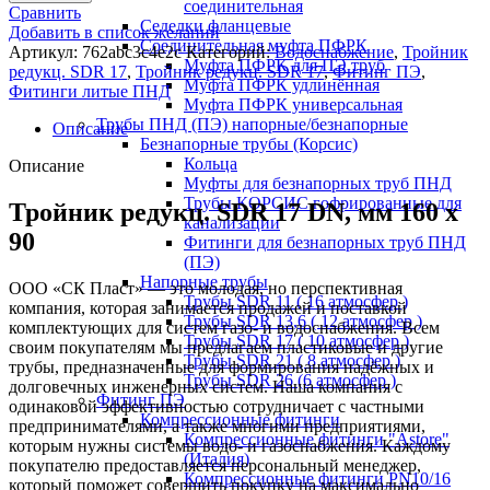
соединительная
Сравнить
Седелки фланцевые
Добавить в список желаний
Соединительная муфта ПФРК
Артикул:
762abc3c4e2c
Категорий:
Водоснабжение
,
Тройник
Муфта ПФРК для ПЭ труб
редукц. SDR 17
,
Тройник редукц. SDR 17
,
Фитинг ПЭ
,
Муфта ПФРК удлинённая
Фитинги литые ПНД
Муфта ПФРК универсальная
Трубы ПНД (ПЭ) напорные/безнапорные
Описание
Безнапорные трубы (Корсис)
Кольца
Описание
Муфты для безнапорных труб ПНД
Трубы КОРСИС гофрированные для
Тройник редукц. SDR 17 DN, мм 160 x
канализации
90
Фитинги для безнапорных труб ПНД
(ПЭ)
Напорные трубы
ООО «СК Пласт» — это молодая, но перспективная
Трубы SDR 11 ( 16 атмосфер )
компания, которая занимается продажей и поставкой
Трубы SDR 13,6 ( 12 атмосфер )
комплектующих для систем газо- и водоснабжения. Всем
Трубы SDR 17 ( 10 атмосфер )
своим покупателям мы предлагаем пластиковые и другие
Трубы SDR 21 ( 8 атмосфер )
трубы, предназначенные для формирования надёжных и
Трубы SDR 26 (6 атмосфер )
долговечных инженерных систем. Наша компания с
Фитинг ПЭ
одинаковой эффективностью сотрудничает с частными
Компрессионные фитинги
предпринимателями, а также многими предприятиями,
Компрессионные фитинги "Astore"
которым нужны системы водо- и газоснабжения. Каждому
(Италия)
покупателю предоставляется персональный менеджер,
Компрессионные фитинги PN10/16
который поможет совершить покупку на максимально