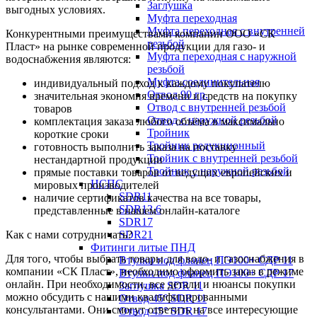
Заглушка
выгодных условиях.
Муфта переходная
Муфта переходная с внутренней
Конкурентными преимуществами компании ООО «СК
резьбой
Пласт» на рынке современной продукции для газо- и
Муфта переходная с наружной
водоснабжения являются:
резьбой
Муфта соединительная
индивидуальный подход к каждому покупателю
Отвод 90 гр.
значительная экономия времени и средств на покупку
Отвод с внутренней резьбой
товаров
Отвод с наружной резьбой
комплектация заказа любого объёма в максимально
Тройник
короткие сроки
Тройник редукционный
готовность выполнить заказа на поставку
Тройник с внутренней резьбой
нестандартной продукции
Тройник с наружной резьбой
прямые поставки товаров от ведущих европейских и
НСПС
мировых производителей
SDR11
наличие сертификатов качества на все товары,
SDR13,6
представленные в нашем онлайн-каталоге
SDR17
Как с нами сотрудничать?
SDR21
Фитинги литые ПНД
Для того, чтобы выбрать товары для водо- и газоснабжения в
Втулки под фланец ПЭ100+ СДР 11
компании «СК Пласт», необходимо оформить заказ в режиме
Втулки под фланец ПЭ100+ СДР 17
онлайн. При необходимости, все детали и нюансы покупки
Заглушка SDR 11
можно обсудить с нашими квалифицированными
Отвод 45° SDR 11
консультантами. Они смогут ответить на все интересующие
Отвод 45° SDR 17