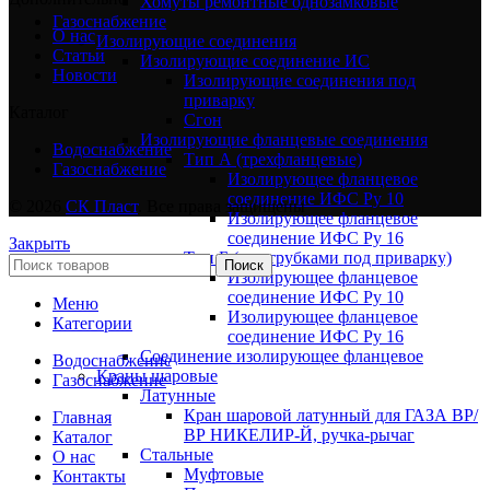
Хомуты ремонтные однозамковые
Газоснабжение
О нас
Изолирующие соединения
Статьи
Изолирующие соединение ИС
Новости
Изолирующие соединения под
приварку
Каталог
Сгон
Изолирующие фланцевые соединения
Водоснабжение
Тип А (трехфланцевые)
Газоснабжение
Изолирующее фланцевое
соединение ИФС Ру 10
© 2026
СК Пласт
. Все права защищены
Изолирующее фланцевое
соединение ИФС Ру 16
Закрыть
Тип Б (с патрубками под приварку)
Поиск
Изолирующее фланцевое
соединение ИФС Ру 10
Меню
Изолирующее фланцевое
Категории
соединение ИФС Ру 16
Соединение изолирующее фланцевое
Водоснабжение
Краны шаровые
Газоснабжение
Латунные
Кран шаровой латунный для ГАЗА ВР/
Главная
ВР НИКЕЛИР-Й, ручка-рычаг
Каталог
Стальные
О нас
Муфтовые
Контакты