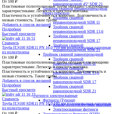
От
100
₽
равнопроходной 45° SDR 21
Пластиковые полиэтиленовые трубы обладают следующими
Тройник сварной неравнопроходной
характеристиками: Легкость и простота монтажа.
(через переход)
Пластичность и устойчивость к коррозии. Долговечность и
Тройник сварной
низкая стоимость. Такие трубы
неравнопроходной SDR 11
Добавить в список желаний
Тройник сварной
Подробнее
неравнопроходной SDR 13,6
Быстрый просмотр
Тройник сварной
неравнопроходной SDR 17
Сравнить
Тройник сварной
Труба ПЭ100 SDR11 PN 16,0 710 мм водопроводная напорная
неравнопроходной SDR 21
из полиэтилена
Тройник сварной равнопроходной
От
100
₽
Тройник сварной
Пластиковые полиэтиленовые трубы обладают следующими
равнопроходной SDR 11
характеристиками: Легкость и простота монтажа.
Тройник сварной
Пластичность и устойчивость к коррозии. Долговечность и
равнопроходной SDR 13,6
низкая стоимость. Такие трубы
Тройник сварной
Добавить в список желаний
равнопроходной SDR 17
Подробнее
Тройник сварной
Быстрый просмотр
равнопроходной SDR 21
Фитинги электросварные
Сравнить
Фитинги (Турция)
Труба ПЭ100 SDR11 PN 16,0 180 мм водопроводная напорная
Краны полиэтиленовые шаровые
из полиэтилена
Электросварные фитинги
От
100
₽
Электросварные фитинги (КНР)