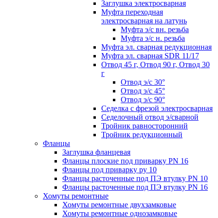
Заглушка электросварная
Муфта переходная
электросварная на латунь
Муфта э/с вн. резьба
Муфта э/с н. резьба
Муфта эл. cварная редукционная
Муфта эл. сварная SDR 11/17
Отвод 45 г, Отвод 90 г, Отвод 30
г
Отвод э/с 30°
Отвод э/с 45°
Отвод э/с 90°
Седелка с фрезой электросварная
Седелочный отвод э/сварной
Тройник равносторонний
Тройник редукционный
Фланцы
Заглушка фланцевая
Фланцы плоские под приварку PN 16
Фланцы под приварку ру 10
Фланцы расточенные под ПЭ втулку PN 10
Фланцы расточенные под ПЭ втулку PN 16
Хомуты ремонтные
Хомуты ремонтные двухзамковые
Хомуты ремонтные однозамковые