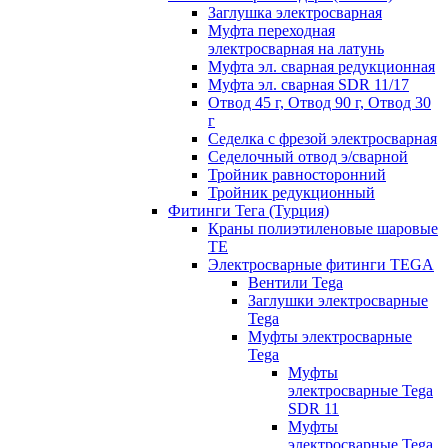
Заглушка электросварная
Муфта переходная
электросварная на латунь
Муфта эл. cварная редукционная
Муфта эл. сварная SDR 11/17
Отвод 45 г, Отвод 90 г, Отвод 30
г
Седелка с фрезой электросварная
Седелочный отвод э/сварной
Тройник равносторонний
Тройник редукционный
Фитинги Тега (Турция)
Краны полиэтиленовые шаровые
TE
Электросварные фитинги TEGA
Вентили Tega
Заглушки электросварные
Tega
Муфты электросварные
Tega
Муфты
электросварные Tega
SDR 11
Муфты
электросварные Tega