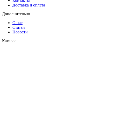
Контакты
Доставка и оплата
Дополнительно
О нас
Статьи
Новости
Каталог
Водоснабжение
Газоснабжение
© 2026
СК Пласт
. Все права защищены
Закрыть
Поиск
Меню
Категории
Водоснабжение
Газоснабжение
Главная