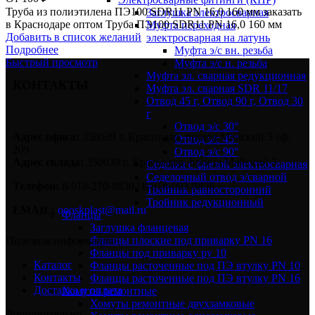
Труба из полиэтилена ПЭ100 SDR11 PN 16,0 160 мм заказать
Заглушка электросварная
в Краснодаре оптом Труба ПЭ100 SDR11 PN 16,0 160 мм
Муфта переходная
Добавить в список желаний
электросварная на латунь
Подробнее
Муфта э/с вн. резьба
Быстрый просмотр
Муфта э/с н. резьба
Муфта эл. cварная редукционная
КОНТАКТЫ
Муфта эл. сварная SDR 11/17
Отвод 45 г, Отвод 90 г, Отвод 30
г
Отвод э/с 30°
Адрес офиса:
350039 г. Краснодар, проезд Майский 5 оф.
Отвод э/с 45°
209
Отвод э/с 90°
Адрес склада:
350039 г. Краснодар, проезд Майский 3.
Седелка с фрезой электросварная
Седелочный отвод э/сварной
Телефон:
8-918-270-8838 | 8-918-093-8838
Тройник равносторонний
Тройник редукционный
EMAIL:
oooskplast@mail.ru
Фланцы
Заглушка фланцевая
Фланцы плоские под приварку PN 16
Полезная информация
Фланцы под приварку ру 10
Каталог
Фланцы расточенные под ПЭ втулку PN 10
Контакты
Фланцы расточенные под ПЭ втулку PN 16
Доставка и оплата
Хомуты ремонтные
Хомуты ремонтные двухзамковые
Дополнительно