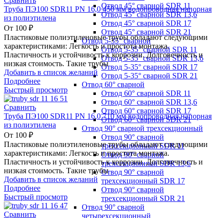
Сравнить
Отвод 45° сварной SDR 11
Труба ПЭ100 SDR11 PN 16,0 450 мм водопроводная напорная
Отвод 45° сварной SDR 13,6
из полиэтилена
Отвод 45° сварной SDR 17
От
100
₽
Отвод 45° сварной SDR 21
Пластиковые полиэтиленовые трубы обладают следующими
Отвод 5-35° сварной
характеристиками: Легкость и простота монтажа.
Отвод 5-35° сварной SDR 11
Пластичность и устойчивость к коррозии. Долговечность и
Отвод 5-35° сварной SDR 13,6
низкая стоимость. Такие трубы
Отвод 5-35° сварной SDR 17
Добавить в список желаний
Отвод 5-35° сварной SDR 21
Подробнее
Отвод 60° сварной
Быстрый просмотр
Отвод 60° сварной SDR 11
Отвод 60° сварной SDR 13,6
Сравнить
Отвод 60° сварной SDR 17
Труба ПЭ100 SDR11 PN 16,0 710 мм водопроводная напорная
Отвод 60° сварной SDR 21
из полиэтилена
Отвод 90° сварной трехсекционный
От
100
₽
Отвод 90° сварной
Пластиковые полиэтиленовые трубы обладают следующими
трехсекционный SDR 11
характеристиками: Легкость и простота монтажа.
Отвод 90° сварной
Пластичность и устойчивость к коррозии. Долговечность и
трехсекционный SDR 13,6
низкая стоимость. Такие трубы
Отвод 90° сварной
Добавить в список желаний
трехсекционный SDR 17
Подробнее
Отвод 90° сварной
Быстрый просмотр
трехсекционный SDR 21
Отвод 90° сварной
Сравнить
четырехсекционный