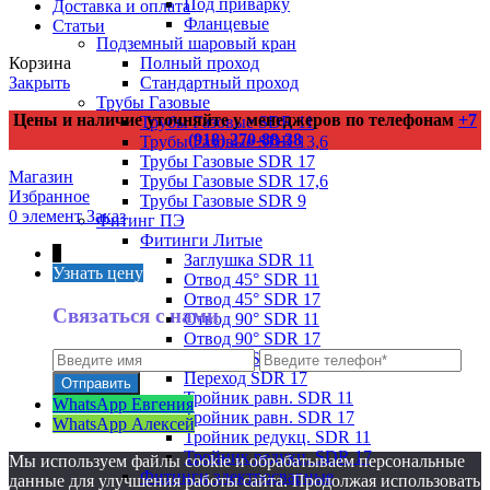
Под приварку
Доставка и оплата
Фланцевые
Статьи
Подземный шаровый кран
Полный проход
Корзина
Стандартный проход
Закрыть
Трубы Газовые
Цены и наличие уточняйте у менеджеров по телефонам
+7
Трубы Газовые SDR 11
(918) 270-88-38
Трубы Газовые SDR 13,6
Трубы Газовые SDR 17
Магазин
Трубы Газовые SDR 17,6
Избранное
Трубы Газовые SDR 9
0
элемент
Заказ
Фитинг ПЭ
Фитинги Литые
↑
Заглушка SDR 11
Узнать цену
Отвод 45° SDR 11
Отвод 45° SDR 17
Связаться с нами
Отвод 90° SDR 11
Отвод 90° SDR 17
Переход SDR 11
Переход SDR 17
Тройник равн. SDR 11
WhatsApp Евгения
Тройник равн. SDR 17
WhatsApp Алексей
Тройник редукц. SDR 11
Тройник редукц. SDR 17
Мы используем файлы cookie и обрабатываем персональные
Фитинги электросварные
данные для улучшения работы сайта. Продолжая использовать