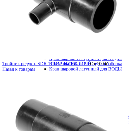
В категории
Водоснабжение
Запорная арматура
Задвижка 30ч39р с обрезиненным клином
Задвижка клиновая 30ч6бр
Краны шаровые
Краны шаровые латунные
Кран шаровой латунный для ВОДЫ
Тройник редукц. SDR 17 DN, мм 250 x 125
ВР/ВР, НИКЕЛИР-Й, ручка-бабочка
От
100
₽
Кран шаровой латунный для ВОДЫ
Назад к товарам
ВР/ВР, НИКЕЛИР-Й, ручка-рычаг
Кран шаровой латунный для ВОДЫ
ВР/НР, НИКЕЛИР-Й, ручка-бабочка
Кран шаровой латунный для ВОДЫ
ВР/НР, НИКЕЛИР-Й, ручка-рычаг
Стальные
Муфтовые
Под приварку
Краны шаровые полнопроходные
Краны шаровые редуцированные
Фланцевые