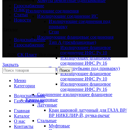
Хомуты ремонтные однозамковые
Газоснабжение
О нас
Изолирующие соединения
Статьи
Изолирующие соединение ИС
Новости
Изолирующие соединения под
приварку
Каталог
Сгон
Изолирующие фланцевые соединения
Водоснабжение
Тип А (трехфланцевые)
Газоснабжение
Изолирующее фланцевое
соединение ИФС Ру 10
© 2026
СК Пласт
. Все права защищены
Изолирующее фланцевое
соединение ИФС Ру 16
Закрыть
Тип Б (с патрубками под приварку)
Поиск
Изолирующее фланцевое
соединение ИФС Ру 10
Меню
Изолирующее фланцевое
Категории
соединение ИФС Ру 16
Соединение изолирующее фланцевое
Водоснабжение
Краны шаровые
Газоснабжение
Латунные
Кран шаровой латунный для ГАЗА ВР/
Главная
ВР НИКЕЛИР-Й, ручка-рычаг
Каталог
Стальные
О нас
Муфтовые
Контакты