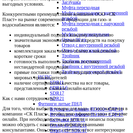
Заглушка
выгодных условиях.
Муфта переходная
Муфта переходная с внутренней
Конкурентными преимуществами компании ООО «СК
резьбой
Пласт» на рынке современной продукции для газо- и
Муфта переходная с наружной
водоснабжения являются:
резьбой
Муфта соединительная
индивидуальный подход к каждому покупателю
Отвод 90 гр.
значительная экономия времени и средств на покупку
Отвод с внутренней резьбой
товаров
Отвод с наружной резьбой
комплектация заказа любого объёма в максимально
Тройник
короткие сроки
Тройник редукционный
готовность выполнить заказа на поставку
Тройник с внутренней резьбой
нестандартной продукции
Тройник с наружной резьбой
прямые поставки товаров от ведущих европейских и
НСПС
мировых производителей
SDR11
наличие сертификатов качества на все товары,
SDR13,6
представленные в нашем онлайн-каталоге
SDR17
Как с нами сотрудничать?
SDR21
Фитинги литые ПНД
Для того, чтобы выбрать товары для водо- и газоснабжения в
Втулки под фланец ПЭ100+ СДР 11
компании «СК Пласт», необходимо оформить заказ в режиме
Втулки под фланец ПЭ100+ СДР 17
онлайн. При необходимости, все детали и нюансы покупки
Заглушка SDR 11
можно обсудить с нашими квалифицированными
Отвод 45° SDR 11
консультантами. Они смогут ответить на все интересующие
Отвод 45° SDR 17