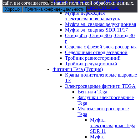
Фитинги Евростандарт (Италия)
сайт, вы соглашаетесь с нашей политикой обработки данных.
Заглушка электросварная
Хорошо
Политика конфиденциальности
Муфта переходная
электросварная на латунь
Муфта эл. cварная редукционная
Муфта эл. сварная SDR 11/17
Отвод 45 г, Отвод 90 г, Отвод 30
г
Седелка с фрезой электросварная
Седелочный отвод э/сварной
Тройник равносторонний
Тройник редукционный
Фитинги Тега (Турция)
Краны полиэтиленовые шаровые
TE
Электросварные фитинги TEGA
Вентили Tega
Заглушки электросварные
Tega
Муфты электросварные
Tega
Муфты
электросварные Tega
SDR 11
Муфты