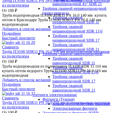
Труба ПЭ100 SDR11 PN 16,0 140 мм водопроводная напорная
равнопроходной 45° SDR 21
из полиэтилена
Тройник сварной неравнопроходной
От
100
₽
(через переход)
Труба водопроводная ПЭ100 SDR11 PN 16,0 140 мм купить
Тройник сварной
оптом в Краснодаре Труба ПЭ100 SDR11 PN 16,0 140 мм
неравнопроходной SDR 11
водопроводная
Тройник сварной
Добавить в список желаний
неравнопроходной SDR 13,6
Подробнее
Тройник сварной
Быстрый просмотр
неравнопроходной SDR 17
Тройник сварной
Сравнить
неравнопроходной SDR 21
Труба ПЭ100 SDR11 PN 16,0 110 мм водопроводная напорная
Тройник сварной равнопроходной
из полиэтилена
Тройник сварной
От
100
₽
равнопроходной SDR 11
Труба водопроводная из полиэтилена ПЭ100 SDR 11 110 мм
Тройник сварной
купить оптом недорого Труба ПЭ100 SDR11 PN 16,0 110 мм
равнопроходной SDR 13,6
водопроводная
Тройник сварной
Добавить в список желаний
равнопроходной SDR 17
Подробнее
Тройник сварной
Быстрый просмотр
равнопроходной SDR 21
Фитинги электросварные
Сравнить
Фитинги (Турция)
Труба ПЭ100 SDR11 PN 16,0 160 мм водопроводная напорная
Краны полиэтиленовые шаровые
из полиэтилена
Электросварные фитинги
От
100
₽
Электросварные фитинги (КНР)