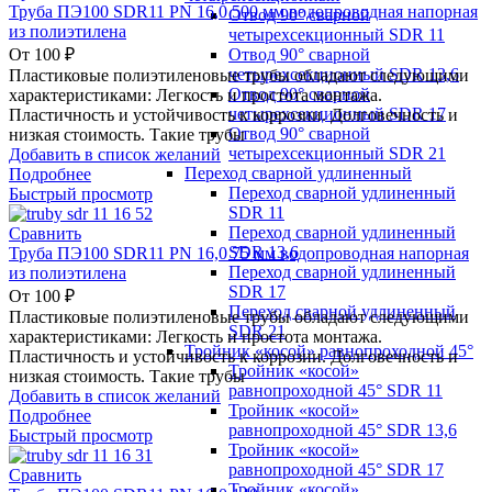
Труба ПЭ100 SDR11 PN 16,0 500 мм водопроводная напорная
Отвод 90° сварной
из полиэтилена
четырехсекционный SDR 11
Отвод 90° сварной
От
100
₽
четырехсекционный SDR 13,6
Пластиковые полиэтиленовые трубы обладают следующими
Отвод 90° сварной
характеристиками: Легкость и простота монтажа.
четырехсекционный SDR 17
Пластичность и устойчивость к коррозии. Долговечность и
Отвод 90° сварной
низкая стоимость. Такие трубы
четырехсекционный SDR 21
Добавить в список желаний
Переход сварной удлиненный
Подробнее
Переход сварной удлиненный
Быстрый просмотр
SDR 11
Переход сварной удлиненный
Сравнить
SDR 13,6
Труба ПЭ100 SDR11 PN 16,0 75 мм водопроводная напорная
Переход сварной удлиненный
из полиэтилена
SDR 17
От
100
₽
Переход сварной удлиненный
Пластиковые полиэтиленовые трубы обладают следующими
SDR 21
характеристиками: Легкость и простота монтажа.
Тройник «косой» равнопроходной 45°
Пластичность и устойчивость к коррозии. Долговечность и
Тройник «косой»
низкая стоимость. Такие трубы
равнопроходной 45° SDR 11
Добавить в список желаний
Тройник «косой»
Подробнее
равнопроходной 45° SDR 13,6
Быстрый просмотр
Тройник «косой»
равнопроходной 45° SDR 17
Сравнить
Тройник «косой»