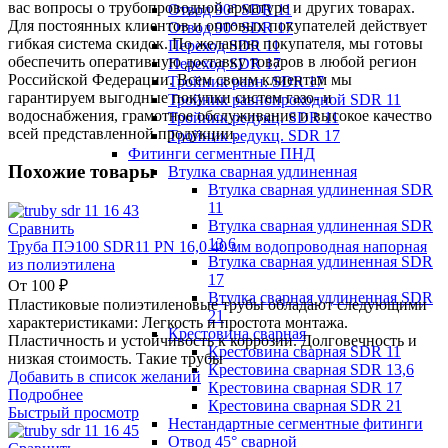
вас вопросы о трубопроводной арматуре и других товарах.
Отвод 90° SDR 11
Для постоянных клиентов и оптовых покупателей действует
Отвод 90° SDR 17
гибкая система скидок. По желанию покупателя, мы готовы
Переход SDR 11
обеспечить оперативную доставку товаров в любой регион
Переход SDR 17
Российской Федерации. Всем своим клиентам мы
Тройник равн. SDR 17
гарантируем выгодные покупки систем газо- и
Тройник равнопроходной SDR 11
водоснабжения, грамотное обслуживание и высокое качество
Тройник редукц. SDR 11
всей представленной продукции.
Тройник редукц. SDR 17
Фитинги сегментные ПНД
Похожие товары
Втулка сварная удлиненная
Втулка сварная удлиненная SDR
11
Втулка сварная удлиненная SDR
Сравнить
13,6
Труба ПЭ100 SDR11 PN 16,0 40 мм водопроводная напорная
Втулка сварная удлиненная SDR
из полиэтилена
17
От
100
₽
Втулка сварная удлиненная SDR
Пластиковые полиэтиленовые трубы обладают следующими
21
характеристиками: Легкость и простота монтажа.
Крестовина сварная
Пластичность и устойчивость к коррозии. Долговечность и
Крестовина сварная SDR 11
низкая стоимость. Такие трубы
Крестовина сварная SDR 13,6
Добавить в список желаний
Крестовина сварная SDR 17
Подробнее
Крестовина сварная SDR 21
Быстрый просмотр
Нестандартные сегментные фитинги
Отвод 45° сварной