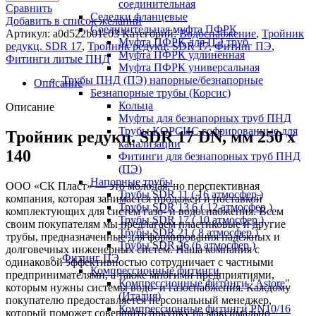
соединительная
Сравнить
Седелки фланцевые
Добавить в список желаний
Соединительная муфта ПФРК
Артикул:
a0d522b01e03
Категорий:
Водоснабжение
,
Тройник
Муфта ПФРК для ПЭ труб
редукц. SDR 17
,
Тройник редукц. SDR 17
,
Фитинг ПЭ
,
Муфта ПФРК удлинённая
Фитинги литые ПНД
Муфта ПФРК универсальная
Трубы ПНД (ПЭ) напорные/безнапорные
Описание
Безнапорные трубы (Корсис)
Кольца
Описание
Муфты для безнапорных труб ПНД
Трубы КОРСИС гофрированные для
Тройник редукц. SDR 17 DN, мм 250 x
канализации
140
Фитинги для безнапорных труб ПНД
(ПЭ)
Напорные трубы
ООО «СК Пласт» — это молодая, но перспективная
Трубы SDR 11 ( 16 атмосфер )
компания, которая занимается продажей и поставкой
Трубы SDR 13,6 ( 12 атмосфер )
комплектующих для систем газо- и водоснабжения. Всем
Трубы SDR 17 ( 10 атмосфер )
своим покупателям мы предлагаем пластиковые и другие
Трубы SDR 21 ( 8 атмосфер )
трубы, предназначенные для формирования надёжных и
Трубы SDR 26 (6 атмосфер )
долговечных инженерных систем. Наша компания с
Фитинг ПЭ
одинаковой эффективностью сотрудничает с частными
Компрессионные фитинги
предпринимателями, а также многими предприятиями,
Компрессионные фитинги "Astore"
которым нужны системы водо- и газоснабжения. Каждому
(Италия)
покупателю предоставляется персональный менеджер,
Компрессионные фитинги PN10/16
который поможет совершить покупку на максимально