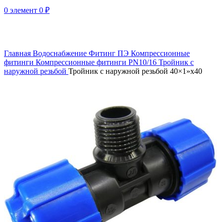
0
элемент
0
₽
Нажмите, чтобы увеличить
Главная
Водоснабжение
Фитинг ПЭ
Компрессионные
фитинги
Компрессионные фитинги PN10/16
Тройник с
наружной резьбой
Тройник с наружной резьбой 40×1»x40