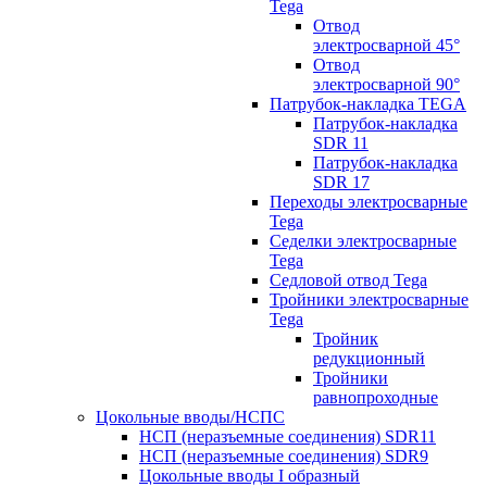
Tega
Отвод
электросварной 45°
Отвод
электросварной 90°
Патрубок-накладка TEGA
Патрубок-накладка
SDR 11
Патрубок-накладка
SDR 17
Переходы электросварные
Tega
Седелки электросварные
Tega
Седловой отвод Tega
Тройники электросварные
Tega
Тройник
редукционный
Тройники
равнопроходные
Цокольные вводы/НСПС
НСП (неразъемные соединения) SDR11
НСП (неразъемные соединения) SDR9
Цокольные вводы I образный