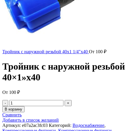
Тройник с наружной резьбой 40x1 1/4"x40
От
100
₽
Тройник с наружной резьбой
40×1»x40
От
100
₽
В корзину
Сравнить
Добавить в список желаний
Артикул:
e07a2ac3fc03
Категорий:
Водоснабжение
,
Компрессионные фитинги
,
Компрессионные фитинги