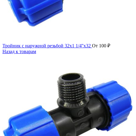
Тройник с наружной резьбой 32x1 1/4''x32
От
100
₽
Назад к товарам