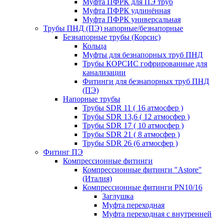
Муфта ПФРК для ПЭ труб
Муфта ПФРК удлинённая
Муфта ПФРК универсальная
Трубы ПНД (ПЭ) напорные/безнапорные
Безнапорные трубы (Корсис)
Кольца
Муфты для безнапорных труб ПНД
Трубы КОРСИС гофрированные для
канализации
Фитинги для безнапорных труб ПНД
(ПЭ)
Напорные трубы
Трубы SDR 11 ( 16 атмосфер )
Трубы SDR 13,6 ( 12 атмосфер )
Трубы SDR 17 ( 10 атмосфер )
Трубы SDR 21 ( 8 атмосфер )
Трубы SDR 26 (6 атмосфер )
Фитинг ПЭ
Компрессионные фитинги
Компрессионные фитинги "Astore"
(Италия)
Компрессионные фитинги PN10/16
Заглушка
Муфта переходная
Муфта переходная с внутренней