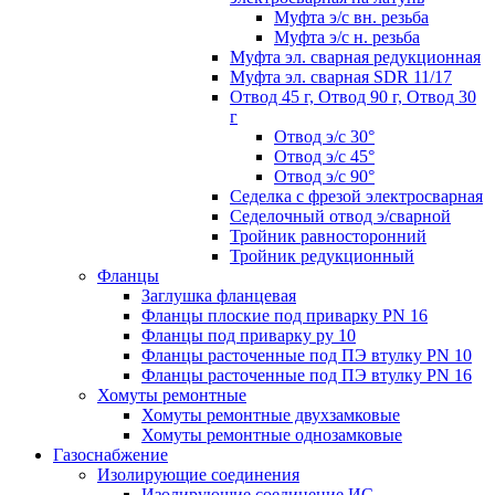
Муфта э/с вн. резьба
Муфта э/с н. резьба
Муфта эл. cварная редукционная
Муфта эл. сварная SDR 11/17
Отвод 45 г, Отвод 90 г, Отвод 30
г
Отвод э/с 30°
Отвод э/с 45°
Отвод э/с 90°
Седелка с фрезой электросварная
Седелочный отвод э/сварной
Тройник равносторонний
Тройник редукционный
Фланцы
Заглушка фланцевая
Фланцы плоские под приварку PN 16
Фланцы под приварку ру 10
Фланцы расточенные под ПЭ втулку PN 10
Фланцы расточенные под ПЭ втулку PN 16
Хомуты ремонтные
Хомуты ремонтные двухзамковые
Хомуты ремонтные однозамковые
Газоснабжение
Изолирующие соединения
Изолирующие соединение ИС