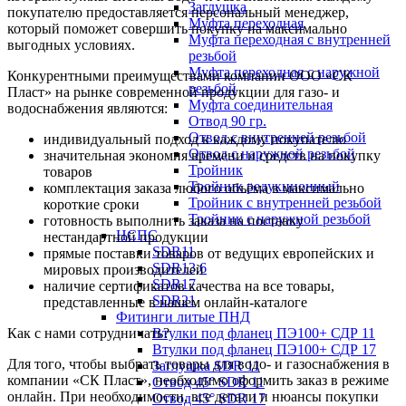
Заглушка
покупателю предоставляется персональный менеджер,
Муфта переходная
который поможет совершить покупку на максимально
Муфта переходная с внутренней
выгодных условиях.
резьбой
Муфта переходная с наружной
Конкурентными преимуществами компании ООО «СК
резьбой
Пласт» на рынке современной продукции для газо- и
Муфта соединительная
водоснабжения являются:
Отвод 90 гр.
Отвод с внутренней резьбой
индивидуальный подход к каждому покупателю
Отвод с наружной резьбой
значительная экономия времени и средств на покупку
Тройник
товаров
Тройник редукционный
комплектация заказа любого объёма в максимально
Тройник с внутренней резьбой
короткие сроки
Тройник с наружной резьбой
готовность выполнить заказа на поставку
НСПС
нестандартной продукции
SDR11
прямые поставки товаров от ведущих европейских и
SDR13,6
мировых производителей
SDR17
наличие сертификатов качества на все товары,
SDR21
представленные в нашем онлайн-каталоге
Фитинги литые ПНД
Как с нами сотрудничать?
Втулки под фланец ПЭ100+ СДР 11
Втулки под фланец ПЭ100+ СДР 17
Для того, чтобы выбрать товары для водо- и газоснабжения в
Заглушка SDR 11
компании «СК Пласт», необходимо оформить заказ в режиме
Отвод 45° SDR 11
онлайн. При необходимости, все детали и нюансы покупки
Отвод 45° SDR 17