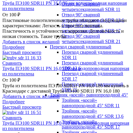
Труба ПЭ100 SDR11 PN 16,0 90 мм водопроводная напорная
Отвод 90° сварной
из полиэтилена
четырехсекционный SDR 11
Отвод 90° сварной
От
100
₽
четырехсекционный SDR 13,6
Пластиковые полиэтиленовые трубы обладают следующими
Отвод 90° сварной
характеристиками: Легкость и простота монтажа.
четырехсекционный SDR 17
Пластичность и устойчивость к коррозии. Долговечность и
Отвод 90° сварной
низкая стоимость. Такие трубы
четырехсекционный SDR 21
Добавить в список желаний
Переход сварной удлиненный
Подробнее
Переход сварной удлиненный
Быстрый просмотр
SDR 11
Переход сварной удлиненный
Сравнить
SDR 13,6
Труба ПЭ100 SDR11 PN 16,0 180 мм водопроводная напорная
Переход сварной удлиненный
из полиэтилена
SDR 17
От
100
₽
Переход сварной удлиненный
Труба из полиэтилена ПЭ100 SDR11 PN 16,0 180 мм купить в
SDR 21
Краснодаре с доставкой Труба ПЭ100 SDR11 PN 16,0 180
Тройник «косой» равнопроходной 45°
Добавить в список желаний
Тройник «косой»
Подробнее
равнопроходной 45° SDR 11
Быстрый просмотр
Тройник «косой»
равнопроходной 45° SDR 13,6
Сравнить
Тройник «косой»
Труба ПЭ100 SDR11 PN 16,0 710 мм водопроводная напорная
равнопроходной 45° SDR 17
из полиэтилена
Тройник «косой»