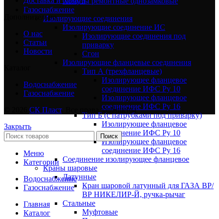
Доставка и оплата
Хомуты ремонтные однозамковые
Газоснабжение
Дополнительно
Изолирующие соединения
Изолирующие соединение ИС
О нас
Изолирующие соединения под
Статьи
приварку
Новости
Сгон
Изолирующие фланцевые соединения
Каталог
Тип А (трехфланцевые)
Изолирующее фланцевое
Водоснабжение
соединение ИФС Ру 10
Газоснабжение
Изолирующее фланцевое
соединение ИФС Ру 16
© 2026
СК Пласт
. Все права защищены
Тип Б (с патрубками под приварку)
Изолирующее фланцевое
Закрыть
соединение ИФС Ру 10
Поиск
Изолирующее фланцевое
соединение ИФС Ру 16
Меню
Соединение изолирующее фланцевое
Категории
Краны шаровые
Латунные
Водоснабжение
Кран шаровой латунный для ГАЗА ВР/
Газоснабжение
ВР НИКЕЛИР-Й, ручка-рычаг
Стальные
Главная
Муфтовые
Каталог