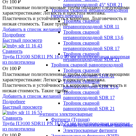
От
100
₽
равнопроходной 45° SDR 21
Пластиковые полиэтиленовые трубы обладают следующими
Тройник сварной неравнопроходной
характеристиками: Легкость и простота монтажа.
(через переход)
Пластичность и устойчивость к коррозии. Долговечность и
Тройник сварной
низкая стоимость. Такие трубы
неравнопроходной SDR 11
Добавить в список желаний
Тройник сварной
Подробнее
неравнопроходной SDR 13,6
Быстрый просмотр
Тройник сварной
неравнопроходной SDR 17
Сравнить
Тройник сварной
Труба ПЭ100 SDR11 PN 16,0 40 мм водопроводная напорная
неравнопроходной SDR 21
из полиэтилена
Тройник сварной равнопроходной
От
100
₽
Тройник сварной
Пластиковые полиэтиленовые трубы обладают следующими
равнопроходной SDR 11
характеристиками: Легкость и простота монтажа.
Тройник сварной
Пластичность и устойчивость к коррозии. Долговечность и
равнопроходной SDR 13,6
низкая стоимость. Такие трубы
Тройник сварной
Добавить в список желаний
равнопроходной SDR 17
Подробнее
Тройник сварной
Быстрый просмотр
равнопроходной SDR 21
Фитинги электросварные
Сравнить
Фитинги (Турция)
Труба ПЭ100 SDR11 PN 16,0 75 мм водопроводная напорная
Краны полиэтиленовые шаровые
из полиэтилена
Электросварные фитинги
От
100
₽
Электросварные фитинги (КНР)