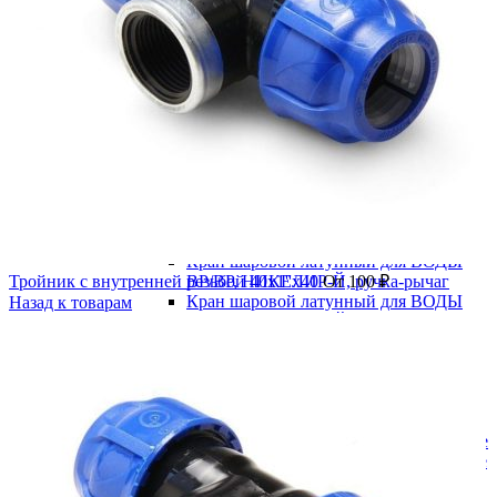
В категории
Водоснабжение
Запорная арматура
Задвижка 30ч39р с обрезиненным клином
Задвижка клиновая 30ч6бр
Краны шаровые
Краны шаровые латунные
Кран шаровой латунный для ВОДЫ
ВР/ВР, НИКЕЛИР-Й, ручка-бабочка
Кран шаровой латунный для ВОДЫ
Тройник с внутренней резьбой 40x1''x40
ВР/ВР, НИКЕЛИР-Й, ручка-рычаг
От
100
₽
Кран шаровой латунный для ВОДЫ
Назад к товарам
ВР/НР, НИКЕЛИР-Й, ручка-бабочка
Кран шаровой латунный для ВОДЫ
ВР/НР, НИКЕЛИР-Й, ручка-рычаг
Стальные
Муфтовые
Под приварку
Краны шаровые полнопроходные
Краны шаровые редуцированные
Фланцевые