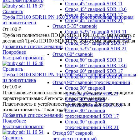
Быстрый просмотр
Отвод 45° сварной SDR 11
Отвод 45° сварной SDR 13,6
Сравнить
Отвод 45° сварной SDR 17
Труба ПЭ100 SDR11 PN 16,0 25 мм водопроводная напорная
Отвод 45° сварной SDR 21
из полиэтилена
Отвод 5-35° сварной
От
100
₽
Отвод 5-35° сварной SDR 11
Труба из полиэтилена ПЭ100 SDR11 PN 16,0 25 мм заказать с
Отвод 5-35° сварной SDR 13,6
доставкой Труба ПЭ100 SDR11 PN 16,0 25 мм водопроводная
Отвод 5-35° сварной SDR 17
Добавить в список желаний
Отвод 5-35° сварной SDR 21
Подробнее
Отвод 60° сварной
Быстрый просмотр
Отвод 60° сварной SDR 11
Отвод 60° сварной SDR 13,6
Сравнить
Отвод 60° сварной SDR 17
Труба ПЭ100 SDR11 PN 16,0 560 мм водопроводная напорная
Отвод 60° сварной SDR 21
из полиэтилена
Отвод 90° сварной трехсекционный
От
100
₽
Отвод 90° сварной
Пластиковые полиэтиленовые трубы обладают следующими
трехсекционный SDR 11
характеристиками: Легкость и простота монтажа.
Отвод 90° сварной
Пластичность и устойчивость к коррозии. Долговечность и
трехсекционный SDR 13,6
низкая стоимость. Такие трубы
Отвод 90° сварной
Добавить в список желаний
трехсекционный SDR 17
Подробнее
Отвод 90° сварной
Быстрый просмотр
трехсекционный SDR 21
Отвод 90° сварной
Сравнить
четырехсекционный