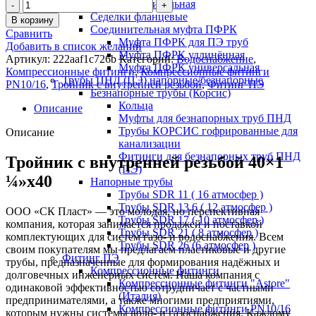
соединительная
Седелки фланцевые
В корзину
Соединительная муфта ПФРК
Сравнить
Муфта ПФРК для ПЭ труб
Добавить в список желаний
Муфта ПФРК удлинённая
Артикул:
222aaf1c726b
Категорий:
Водоснабжение
,
Муфта ПФРК универсальная
Компрессионные фитинги
,
Компрессионные фитинги
Трубы ПНД (ПЭ) напорные/безнапорные
PN10/16
,
Тройник с внутренней резьбой
,
Фитинг ПЭ
Безнапорные трубы (Корсис)
Кольца
Описание
Муфты для безнапорных труб ПНД
Трубы КОРСИС гофрированные для
Описание
канализации
Фитинги для безнапорных труб ПНД
Тройник с внутренней резьбой 40×1
(ПЭ)
¼»x40
Напорные трубы
Трубы SDR 11 ( 16 атмосфер )
Трубы SDR 13,6 ( 12 атмосфер )
ООО «СК Пласт» — это молодая, но перспективная
Трубы SDR 17 ( 10 атмосфер )
компания, которая занимается продажей и поставкой
Трубы SDR 21 ( 8 атмосфер )
комплектующих для систем газо- и водоснабжения. Всем
Трубы SDR 26 (6 атмосфер )
своим покупателям мы предлагаем пластиковые и другие
Фитинг ПЭ
трубы, предназначенные для формирования надёжных и
Компрессионные фитинги
долговечных инженерных систем. Наша компания с
Компрессионные фитинги "Astore"
одинаковой эффективностью сотрудничает с частными
(Италия)
предпринимателями, а также многими предприятиями,
Компрессионные фитинги PN10/16
которым нужны системы водо- и газоснабжения. Каждому