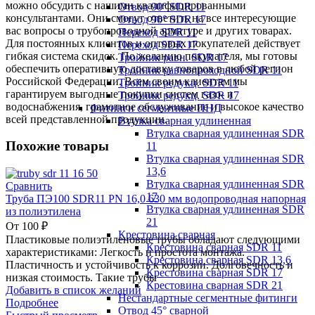
можно обсудить с нашими квалифицированными
Отвод 90° SDR 11
консультантами. Они смогут ответить на все интересующие
Отвод 90° SDR 17
вас вопросы о трубопроводной арматуре и других товарах.
Переход SDR 11
Для постоянных клиентов и оптовых покупателей действует
Переход SDR 17
гибкая система скидок. По желанию покупателя, мы готовы
Тройник равн. SDR 17
обеспечить оперативную доставку товаров в любой регион
Тройник равнопроходной SDR 11
Российской Федерации. Всем своим клиентам мы
Тройник редукц. SDR 11
гарантируем выгодные покупки систем газо- и
Тройник редукц. SDR 17
водоснабжения, грамотное обслуживание и высокое качество
Фитинги сегментные ПНД
всей представленной продукции.
Втулка сварная удлиненная
Втулка сварная удлиненная SDR
Похожие товары
11
Втулка сварная удлиненная SDR
13,6
Втулка сварная удлиненная SDR
Сравнить
17
Труба ПЭ100 SDR11 PN 16,0 630 мм водопроводная напорная
Втулка сварная удлиненная SDR
из полиэтилена
21
От
100
₽
Крестовина сварная
Пластиковые полиэтиленовые трубы обладают следующими
Крестовина сварная SDR 11
характеристиками: Легкость и простота монтажа.
Крестовина сварная SDR 13,6
Пластичность и устойчивость к коррозии. Долговечность и
Крестовина сварная SDR 17
низкая стоимость. Такие трубы
Крестовина сварная SDR 21
Добавить в список желаний
Нестандартные сегментные фитинги
Подробнее
Отвод 45° сварной