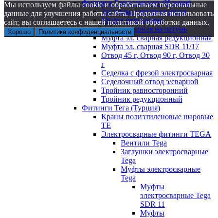
Фитинги Евростандарт (Италия)
Мы используем файлы cookie и обрабатываем персональные
Заглушка электросварная
данные для улучшения работы сайта. Продолжая использовать
Муфта переходная
сайт, вы соглашаетесь с нашей политикой обработки данных.
электросварная на латунь
Хорошо
Политика конфиденциальности
Муфта эл. cварная редукционная
Муфта эл. сварная SDR 11/17
Отвод 45 г, Отвод 90 г, Отвод 30
г
Седелка с фрезой электросварная
Седелочный отвод э/сварной
Тройник равносторонний
Тройник редукционный
Фитинги Тега (Турция)
Краны полиэтиленовые шаровые
TE
Электросварные фитинги TEGA
Вентили Tega
Заглушки электросварные
Tega
Муфты электросварные
Tega
Муфты
электросварные Tega
SDR 11
Муфты