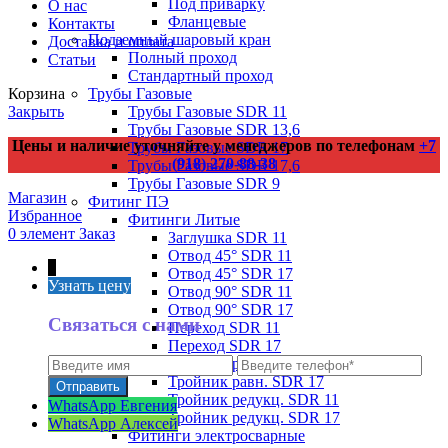
Под приварку
О нас
Фланцевые
Контакты
Подземный шаровый кран
Доставка и оплата
Полный проход
Статьи
Стандартный проход
Трубы Газовые
Корзина
Трубы Газовые SDR 11
Закрыть
Трубы Газовые SDR 13,6
Цены и наличие уточняйте у менеджеров по телефонам
+7
Трубы Газовые SDR 17
(918) 270-88-38
Трубы Газовые SDR 17,6
Трубы Газовые SDR 9
Магазин
Фитинг ПЭ
Избранное
Фитинги Литые
0
элемент
Заказ
Заглушка SDR 11
Отвод 45° SDR 11
↑
Отвод 45° SDR 17
Узнать цену
Отвод 90° SDR 11
Отвод 90° SDR 17
Связаться с нами
Переход SDR 11
Переход SDR 17
Тройник равн. SDR 11
Тройник равн. SDR 17
Тройник редукц. SDR 11
WhatsApp Евгения
Тройник редукц. SDR 17
WhatsApp Алексей
Фитинги электросварные