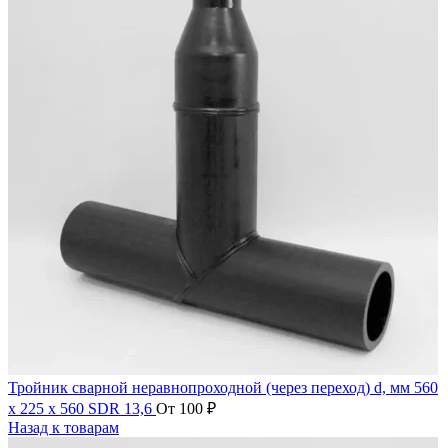
Тройник сварной неравнопроходной (через переход) d, мм 560
х 225 х 560 SDR 13,6
От
100
₽
Назад к товарам