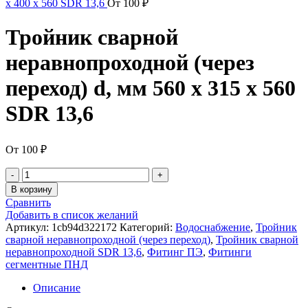
х 400 х 560 SDR 13,6
От
100
₽
Тройник сварной
неравнопроходной (через
переход) d, мм 560 х 315 х 560
SDR 13,6
От
100
₽
В корзину
Сравнить
Добавить в список желаний
Артикул:
1cb94d322172
Категорий:
Водоснабжение
,
Тройник
сварной неравнопроходной (через переход)
,
Тройник сварной
неравнопроходной SDR 13,6
,
Фитинг ПЭ
,
Фитинги
сегментные ПНД
Описание