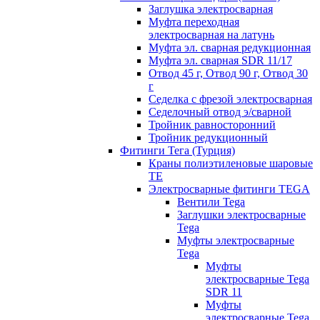
Заглушка электросварная
Муфта переходная
электросварная на латунь
Муфта эл. cварная редукционная
Муфта эл. сварная SDR 11/17
Отвод 45 г, Отвод 90 г, Отвод 30
г
Седелка с фрезой электросварная
Седелочный отвод э/сварной
Тройник равносторонний
Тройник редукционный
Фитинги Тега (Турция)
Краны полиэтиленовые шаровые
TE
Электросварные фитинги TEGA
Вентили Tega
Заглушки электросварные
Tega
Муфты электросварные
Tega
Муфты
электросварные Tega
SDR 11
Муфты
электросварные Tega