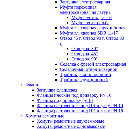
Заглушка электросварная
Муфта переходная
электросварная на латунь
Муфта э/с вн. резьба
Муфта э/с н. резьба
Муфта эл. cварная редукционная
Муфта эл. сварная SDR 11/17
Отвод 45 г, Отвод 90 г, Отвод 30
г
Отвод э/с 30°
Отвод э/с 45°
Отвод э/с 90°
Седелка с фрезой электросварная
Седелочный отвод э/сварной
Тройник равносторонний
Тройник редукционный
Фланцы
Заглушка фланцевая
Фланцы плоские под приварку PN 16
Фланцы под приварку ру 10
Фланцы расточенные под ПЭ втулку PN 10
Фланцы расточенные под ПЭ втулку PN 16
Хомуты ремонтные
Хомуты ремонтные двухзамковые
Хомуты ремонтные однозамковые