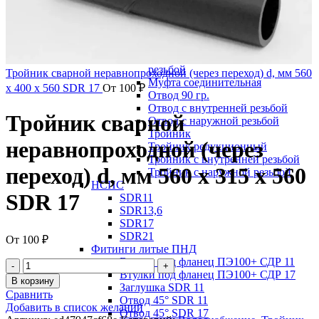
Заглушка
Муфта переходная
Муфта переходная с внутренней
резьбой
Муфта переходная с наружной
резьбой
Тройник сварной неравнопроходной (через переход) d, мм 560
Муфта соединительная
х 400 х 560 SDR 17
От
100
₽
Отвод 90 гр.
Отвод с внутренней резьбой
Тройник сварной
Отвод с наружной резьбой
Тройник
неравнопроходной (через
Тройник редукционный
Тройник с внутренней резьбой
переход) d, мм 560 х 315 х 560
Тройник с наружной резьбой
НСПС
SDR 17
SDR11
SDR13,6
SDR17
SDR21
От
100
₽
Фитинги литые ПНД
Втулки под фланец ПЭ100+ СДР 11
Втулки под фланец ПЭ100+ СДР 17
В корзину
Заглушка SDR 11
Сравнить
Отвод 45° SDR 11
Добавить в список желаний
Отвод 45° SDR 17