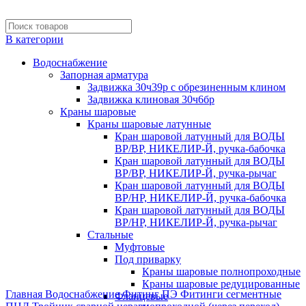
В категории
Водоснабжение
Запорная арматура
Задвижка 30ч39р с обрезиненным клином
Задвижка клиновая 30ч6бр
Краны шаровые
Краны шаровые латунные
Кран шаровой латунный для ВОДЫ
ВР/ВР, НИКЕЛИР-Й, ручка-бабочка
Кран шаровой латунный для ВОДЫ
ВР/ВР, НИКЕЛИР-Й, ручка-рычаг
Кран шаровой латунный для ВОДЫ
ВР/НР, НИКЕЛИР-Й, ручка-бабочка
Кран шаровой латунный для ВОДЫ
ВР/НР, НИКЕЛИР-Й, ручка-рычаг
Стальные
Муфтовые
Под приварку
Краны шаровые полнопроходные
Нажмите, чтобы увеличить
Краны шаровые редуцированные
Главная
Водоснабжение
Фитинг ПЭ
Фитинги сегментные
Фланцевые