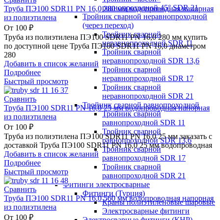
равнопроходной 45° SDR 21
Труба ПЭ100 SDR11 PN 16,0 280 мм водопроводная напорная
Тройник сварной неравнопроходной
из полиэтилена
(через переход)
От
100
₽
Тройник сварной
Труба из полиэтилена ПЭ100 SDR11 PN 16,0 280 мм купить
неравнопроходной SDR 11
по доступной цене Труба ПЭ100 SDR11 PN 16,0 диаметром
Тройник сварной
280
неравнопроходной SDR 13,6
Добавить в список желаний
Тройник сварной
Подробнее
неравнопроходной SDR 17
Быстрый просмотр
Тройник сварной
неравнопроходной SDR 21
Сравнить
Тройник сварной равнопроходной
Труба ПЭ100 SDR11 PN 16,0 25 мм водопроводная напорная
Тройник сварной
из полиэтилена
равнопроходной SDR 11
От
100
₽
Тройник сварной
Труба из полиэтилена ПЭ100 SDR11 PN 16,0 25 мм заказать с
равнопроходной SDR 13,6
доставкой Труба ПЭ100 SDR11 PN 16,0 25 мм водопроводная
Тройник сварной
Добавить в список желаний
равнопроходной SDR 17
Подробнее
Тройник сварной
Быстрый просмотр
равнопроходной SDR 21
Фитинги электросварные
Сравнить
Фитинги (Турция)
Труба ПЭ100 SDR11 PN 16,0 560 мм водопроводная напорная
Краны полиэтиленовые шаровые
из полиэтилена
Электросварные фитинги
От
100
₽
Электросварные фитинги (КНР)