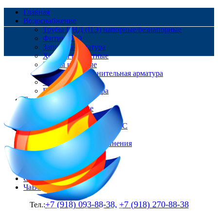
Главная
Водоснабжение
Трубы ПНД (ПЭ) напорные/безнапорные
Фитинг ПЭ
Запорная арматура
Хомуты ремонтные
Краны шаровые
Ремонтно-соединительная арматура
Фланцы
Пожарная арматура
Газоснабжение
Трубы Газовые
Фитинг ПЭ
Цокольные вводы/НСПС
Краны шаровые
Изолирующие соединения
Контакты
Доставка и оплата
О нас
Статьи
ЧаВо
+7 (918) 093-88-38,
+7 (918) 270-88-38
Тел.: