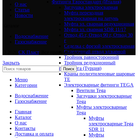
Фитинги Евростандарт (Италия)
О нас
Заглушка электросварная
Статьи
Муфта переходная
Новости
электросварная на латунь
Муфта эл. cварная редукционная
Каталог
Муфта эл. сварная SDR 11/17
Отвод 45 г, Отвод 90 г, Отвод 30
Водоснабжение
г
Газоснабжение
Седелка с фрезой электросварная
Седелочный отвод э/сварной
© 2026
СК Пласт
. Все права защищены
Тройник равносторонний
Тройник редукционный
Закрыть
Фитинги Тега (Турция)
Поиск
Краны полиэтиленовые шаровые
TE
Меню
Электросварные фитинги TEGA
Категории
Вентили Tega
Водоснабжение
Заглушки электросварные
Газоснабжение
Tega
Муфты электросварные
Главная
Tega
Каталог
Муфты
О нас
электросварные Tega
Контакты
SDR 11
Доставка и оплата
Муфты