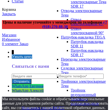
Статьи
электросварные Tega
SDR 17
Корзина
Отводы электросварные
Закрыть
Tega
Отвод
Цены и наличие уточняйте у менеджеров по телефонам
+7
электросварной 45°
(918) 270-88-38
Отвод
электросварной 90°
Магазин
Патрубок-накладка TEGA
Избранное
Патрубок-накладка
0
элемент
Заказ
SDR 11
Патрубок-накладка
↑
SDR 17
Узнать цену
Переходы электросварные
Tega
Связаться с нами
Седелки электросварные
Tega
Седловой отвод Tega
Тройники электросварные
Tega
WhatsApp Евгения
Тройник
WhatsApp Алексей
редукционный
Мы используем файлы cookie и обрабатываем персональные
Тройники
данные для улучшения работы сайта. Продолжая использовать
равнопроходные
сайт, вы соглашаетесь с нашей политикой обработки данных.
Цокольные вводы/НСПС