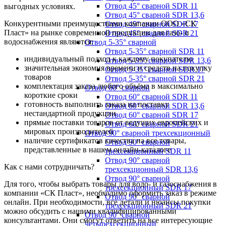
Отвод 45° сварной SDR 11
выгодных условиях.
Отвод 45° сварной SDR 13,6
Конкурентными преимуществами компании ООО «СК
Отвод 45° сварной SDR 17
Пласт» на рынке современной продукции для газо- и
Отвод 45° сварной SDR 21
водоснабжения являются:
Отвод 5-35° сварной
Отвод 5-35° сварной SDR 11
индивидуальный подход к каждому покупателю
Отвод 5-35° сварной SDR 13,6
значительная экономия времени и средств на покупку
Отвод 5-35° сварной SDR 17
товаров
Отвод 5-35° сварной SDR 21
комплектация заказа любого объёма в максимально
Отвод 60° сварной
короткие сроки
Отвод 60° сварной SDR 11
готовность выполнить заказа на поставку
Отвод 60° сварной SDR 13,6
нестандартной продукции
Отвод 60° сварной SDR 17
прямые поставки товаров от ведущих европейских и
Отвод 60° сварной SDR 21
мировых производителей
Отвод 90° сварной трехсекционный
наличие сертификатов качества на все товары,
Отвод 90° сварной
представленные в нашем онлайн-каталоге
трехсекционный SDR 11
Отвод 90° сварной
Как с нами сотрудничать?
трехсекционный SDR 13,6
Отвод 90° сварной
Для того, чтобы выбрать товары для водо- и газоснабжения в
трехсекционный SDR 17
компании «СК Пласт», необходимо оформить заказ в режиме
Отвод 90° сварной
онлайн. При необходимости, все детали и нюансы покупки
трехсекционный SDR 21
можно обсудить с нашими квалифицированными
Отвод 90° сварной
консультантами. Они смогут ответить на все интересующие
четырехсекционный