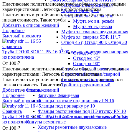
Пластиковые полиэтиленовые трубы обладают следующими
Заглушка электросварная
характеристиками: Легкость и простота монтажа.
Муфта переходная
Пластичность и устойчивость к коррозии. Долговечность и
электросварная на латунь
низкая стоимость. Такие трубы
Муфта э/с вн. резьба
Добавить в список желаний
Муфта э/с н. резьба
Подробнее
Муфта эл. cварная редукционная
Быстрый просмотр
Муфта эл. сварная SDR 11/17
Отвод 45 г, Отвод 90 г, Отвод 30
Сравнить
г
Труба ПЭ100 SDR11 PN 16,0 900 мм водопроводная напорная
Отвод э/с 30°
из полиэтилена
Отвод э/с 45°
От
100
₽
Отвод э/с 90°
Седелка с фрезой электросварная
Пластиковые полиэтиленовые трубы обладают следующими
Седелочный отвод э/сварной
характеристиками: Легкость и простота монтажа.
Тройник равносторонний
Пластичность и устойчивость к коррозии. Долговечность и
Тройник редукционный
низкая стоимость. Такие трубы
Фланцы
Добавить в список желаний
Заглушка фланцевая
Подробнее
Фланцы плоские под приварку PN 16
Быстрый просмотр
Фланцы под приварку ру 10
Фланцы расточенные под ПЭ втулку PN 10
Сравнить
Фланцы расточенные под ПЭ втулку PN 16
Труба ПЭ100 SDR11 PN 16,0 450 мм водопроводная напорная
Хомуты ремонтные
из полиэтилена
Хомуты ремонтные двухзамковые
От
100
₽