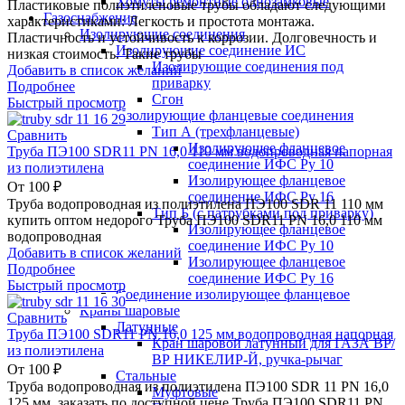
Хомуты ремонтные однозамковые
Пластиковые полиэтиленовые трубы обладают следующими
Газоснабжение
характеристиками: Легкость и простота монтажа.
Изолирующие соединения
Пластичность и устойчивость к коррозии. Долговечность и
Изолирующие соединение ИС
низкая стоимость. Такие трубы
Изолирующие соединения под
Добавить в список желаний
приварку
Подробнее
Сгон
Быстрый просмотр
Изолирующие фланцевые соединения
Тип А (трехфланцевые)
Сравнить
Изолирующее фланцевое
Труба ПЭ100 SDR11 PN 16,0 110 мм водопроводная напорная
соединение ИФС Ру 10
из полиэтилена
Изолирующее фланцевое
От
100
₽
соединение ИФС Ру 16
Труба водопроводная из полиэтилена ПЭ100 SDR 11 110 мм
Тип Б (с патрубками под приварку)
купить оптом недорого Труба ПЭ100 SDR11 PN 16,0 110 мм
Изолирующее фланцевое
водопроводная
соединение ИФС Ру 10
Добавить в список желаний
Изолирующее фланцевое
Подробнее
соединение ИФС Ру 16
Быстрый просмотр
Соединение изолирующее фланцевое
Краны шаровые
Сравнить
Латунные
Труба ПЭ100 SDR11 PN 16,0 125 мм водопроводная напорная
Кран шаровой латунный для ГАЗА ВР/
из полиэтилена
ВР НИКЕЛИР-Й, ручка-рычаг
От
100
₽
Стальные
Труба водопроводная из полиэтилена ПЭ100 SDR 11 PN 16,0
Муфтовые
125 мм заказать по доступной цене Труба ПЭ100 SDR11 PN