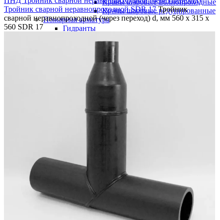
ПНД
Тройник сварной неравнопроходной (через переход)
Краны шаровые полнопроходные
Тройник сварной неравнопроходной SDR 17
Тройник
Краны шаровые редуцированные
сварной неравнопроходной (через переход) d, мм 560 х 315 х
Пожарная арматура
560 SDR 17
Гидранты
Подставки пожарные
Пожарная подставка двойная
фланцевая ру10
Пожарная подставка крестовая
фланцевая ру10
Пожарная подставка одинарная
фланцевая ру10
Пожарная подставка тройниковая
фланцевый ру10
Пожарные подставки фланцевые
(глухие)
Ремонтно-соединительная арматура
Демонтажные вставки
Демонтажная /монтажная вставка PN
10
Демонтажная /монтажная вставка PN
16
Доуплотнитель раструба (РУРС)
Муфты соединительные ДРК
Муфта ДРК для ПЭ труб
Муфта ДРК универсальная