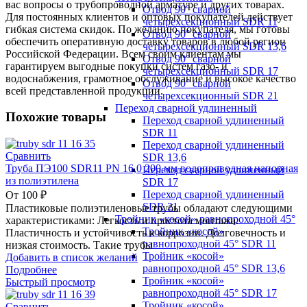
вас вопросы о трубопроводной арматуре и других товарах.
Отвод 90° сварной
Для постоянных клиентов и оптовых покупателей действует
четырехсекционный SDR 11
гибкая система скидок. По желанию покупателя, мы готовы
Отвод 90° сварной
обеспечить оперативную доставку товаров в любой регион
четырехсекционный SDR 13,6
Российской Федерации. Всем своим клиентам мы
Отвод 90° сварной
гарантируем выгодные покупки систем газо- и
четырехсекционный SDR 17
водоснабжения, грамотное обслуживание и высокое качество
Отвод 90° сварной
всей представленной продукции.
четырехсекционный SDR 21
Переход сварной удлиненный
Похожие товары
Переход сварной удлиненный
SDR 11
Переход сварной удлиненный
Сравнить
SDR 13,6
Труба ПЭ100 SDR11 PN 16,0 200 мм водопроводная напорная
Переход сварной удлиненный
из полиэтилена
SDR 17
Переход сварной удлиненный
От
100
₽
SDR 21
Пластиковые полиэтиленовые трубы обладают следующими
Тройник «косой» равнопроходной 45°
характеристиками: Легкость и простота монтажа.
Тройник «косой»
Пластичность и устойчивость к коррозии. Долговечность и
равнопроходной 45° SDR 11
низкая стоимость. Такие трубы
Тройник «косой»
Добавить в список желаний
равнопроходной 45° SDR 13,6
Подробнее
Тройник «косой»
Быстрый просмотр
равнопроходной 45° SDR 17
Тройник «косой»
Сравнить