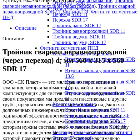
Артикул:
ed47947cf68e
Категорий:
Водоснабжение
,
Тройник
Отвод 90° SDR 11
сварной неравнопроходной (через переход)
,
Тройник сварной
Отвод 90° SDR 17
неравнопроходной SDR 17
,
Фитинг ПЭ
,
Фитинги сегментные
Переход SDR 11
ПНД
Переход SDR 17
Тройник равн. SDR 17
Описание
Тройник равнопроходной SDR 11
Тройник редукц. SDR 11
Описание
Тройник редукц. SDR 17
Фитинги сегментные ПНД
Тройник сварной неравнопроходной
Втулка сварная удлиненная
(через переход) d, мм 560 х 315 х 560
Втулка сварная удлиненная SDR
11
SDR 17
Втулка сварная удлиненная SDR
13,6
Втулка сварная удлиненная SDR
ООО «СК Пласт» — это молодая, но перспективная
17
компания, которая занимается продажей и поставкой
Втулка сварная удлиненная SDR
комплектующих для систем газо- и водоснабжения. Всем
21
своим покупателям мы предлагаем пластиковые и другие
Крестовина сварная
трубы, предназначенные для формирования надёжных и
Крестовина сварная SDR 11
долговечных инженерных систем. Наша компания с
Крестовина сварная SDR 13,6
одинаковой эффективностью сотрудничает с частными
Крестовина сварная SDR 17
предпринимателями, а также многими предприятиями,
Крестовина сварная SDR 21
которым нужны системы водо- и газоснабжения. Каждому
Нестандартные сегментные фитинги
покупателю предоставляется персональный менеджер,
Отвод 45° сварной
который поможет совершить покупку на максимально