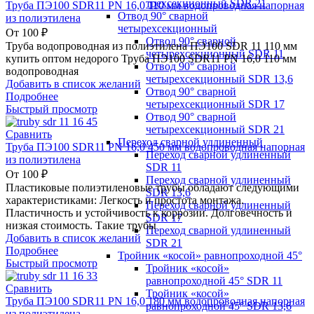
трехсекционный SDR 21
Труба ПЭ100 SDR11 PN 16,0 110 мм водопроводная напорная
Отвод 90° сварной
из полиэтилена
четырехсекционный
От
100
₽
Отвод 90° сварной
Труба водопроводная из полиэтилена ПЭ100 SDR 11 110 мм
четырехсекционный SDR 11
купить оптом недорого Труба ПЭ100 SDR11 PN 16,0 110 мм
Отвод 90° сварной
водопроводная
четырехсекционный SDR 13,6
Добавить в список желаний
Отвод 90° сварной
Подробнее
четырехсекционный SDR 17
Быстрый просмотр
Отвод 90° сварной
четырехсекционный SDR 21
Сравнить
Переход сварной удлиненный
Труба ПЭ100 SDR11 PN 16,0 450 мм водопроводная напорная
Переход сварной удлиненный
из полиэтилена
SDR 11
От
100
₽
Переход сварной удлиненный
Пластиковые полиэтиленовые трубы обладают следующими
SDR 13,6
характеристиками: Легкость и простота монтажа.
Переход сварной удлиненный
Пластичность и устойчивость к коррозии. Долговечность и
SDR 17
низкая стоимость. Такие трубы
Переход сварной удлиненный
Добавить в список желаний
SDR 21
Подробнее
Тройник «косой» равнопроходной 45°
Быстрый просмотр
Тройник «косой»
равнопроходной 45° SDR 11
Сравнить
Тройник «косой»
Труба ПЭ100 SDR11 PN 16,0 180 мм водопроводная напорная
равнопроходной 45° SDR 13,6
из полиэтилена