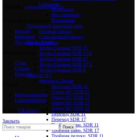
Стальные
EMAIL:
oooskplast@mail.ru
Муфтовые
Под приварку
Фланцевые
Полезная информация
Подземный шаровый кран
Каталог
Полный проход
Контакты
Стандартный проход
Доставка и оплата
Трубы Газовые
Трубы Газовые SDR 11
Дополнительно
Трубы Газовые SDR 13,6
Трубы Газовые SDR 17
О нас
Трубы Газовые SDR 17,6
Статьи
Трубы Газовые SDR 9
Новости
Фитинг ПЭ
Фитинги Литые
Каталог
Заглушка SDR 11
Отвод 45° SDR 11
Водоснабжение
Отвод 45° SDR 17
Газоснабжение
Отвод 90° SDR 11
Отвод 90° SDR 17
© 2026
СК Пласт
. Все права защищены
Переход SDR 11
Переход SDR 17
Закрыть
Тройник равн. SDR 11
Поиск
Тройник равн. SDR 17
Тройник редукц. SDR 11