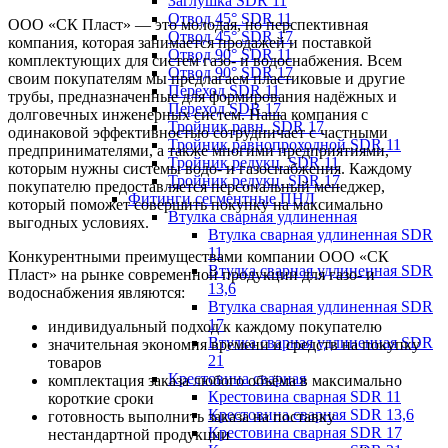
Заглушка SDR 11
Отвод 45° SDR 11
ООО «СК Пласт» — это молодая, но перспективная
Отвод 45° SDR 17
компания, которая занимается продажей и поставкой
Отвод 90° SDR 11
комплектующих для систем газо- и водоснабжения. Всем
Отвод 90° SDR 17
своим покупателям мы предлагаем пластиковые и другие
Переход SDR 11
трубы, предназначенные для формирования надёжных и
Переход SDR 17
долговечных инженерных систем. Наша компания с
Тройник равн. SDR 17
одинаковой эффективностью сотрудничает с частными
Тройник равнопроходной SDR 11
предпринимателями, а также многими предприятиями,
Тройник редукц. SDR 11
которым нужны системы водо- и газоснабжения. Каждому
Тройник редукц. SDR 17
покупателю предоставляется персональный менеджер,
Фитинги сегментные ПНД
который поможет совершить покупку на максимально
Втулка сварная удлиненная
выгодных условиях.
Втулка сварная удлиненная SDR
11
Конкурентными преимуществами компании ООО «СК
Втулка сварная удлиненная SDR
Пласт» на рынке современной продукции для газо- и
13,6
водоснабжения являются:
Втулка сварная удлиненная SDR
17
индивидуальный подход к каждому покупателю
Втулка сварная удлиненная SDR
значительная экономия времени и средств на покупку
21
товаров
Крестовина сварная
комплектация заказа любого объёма в максимально
Крестовина сварная SDR 11
короткие сроки
Крестовина сварная SDR 13,6
готовность выполнить заказа на поставку
Крестовина сварная SDR 17
нестандартной продукции