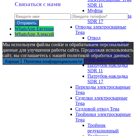
Связаться с нами
SDR 11
Муфты
электросварные Tega
SDR 17
Отводы электросварные
WhatsApp Евгения
Tega
WhatsApp Алексей
Отвод
электросварной 45°
Мы используем файлы cookie и обрабатываем персональные
Отвод
данные для улучшения работы сайта. Продолжая использовать
электросварной 90°
сайт, вы соглашаетесь с нашей политикой обработки данных.
Патрубок-накладка TEGA
Хорошо
Политика конфиденциальности
Патрубок-накладка
SDR 11
Патрубок-накладка
SDR 17
Переходы электросварные
Tega
Седелки электросварные
Tega
Седловой отвод Tega
Тройники электросварные
Tega
Тройник
редукционный