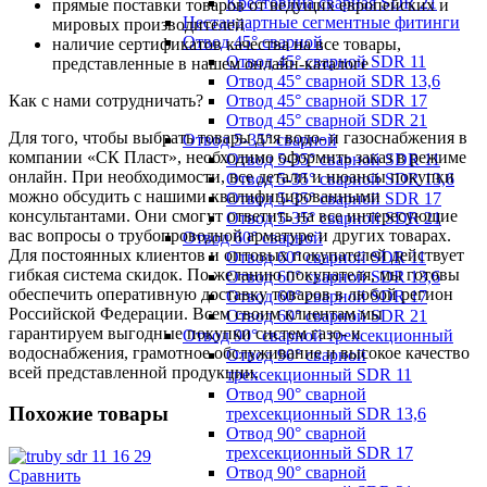
Крестовина сварная SDR 21
прямые поставки товаров от ведущих европейских и
Нестандартные сегментные фитинги
мировых производителей
Отвод 45° сварной
наличие сертификатов качества на все товары,
Отвод 45° сварной SDR 11
представленные в нашем онлайн-каталоге
Отвод 45° сварной SDR 13,6
Как с нами сотрудничать?
Отвод 45° сварной SDR 17
Отвод 45° сварной SDR 21
Для того, чтобы выбрать товары для водо- и газоснабжения в
Отвод 5-35° сварной
компании «СК Пласт», необходимо оформить заказ в режиме
Отвод 5-35° сварной SDR 11
онлайн. При необходимости, все детали и нюансы покупки
Отвод 5-35° сварной SDR 13,6
можно обсудить с нашими квалифицированными
Отвод 5-35° сварной SDR 17
консультантами. Они смогут ответить на все интересующие
Отвод 5-35° сварной SDR 21
вас вопросы о трубопроводной арматуре и других товарах.
Отвод 60° сварной
Для постоянных клиентов и оптовых покупателей действует
Отвод 60° сварной SDR 11
гибкая система скидок. По желанию покупателя, мы готовы
Отвод 60° сварной SDR 13,6
обеспечить оперативную доставку товаров в любой регион
Отвод 60° сварной SDR 17
Российской Федерации. Всем своим клиентам мы
Отвод 60° сварной SDR 21
гарантируем выгодные покупки систем газо- и
Отвод 90° сварной трехсекционный
водоснабжения, грамотное обслуживание и высокое качество
Отвод 90° сварной
всей представленной продукции.
трехсекционный SDR 11
Отвод 90° сварной
Похожие товары
трехсекционный SDR 13,6
Отвод 90° сварной
трехсекционный SDR 17
Отвод 90° сварной
Сравнить