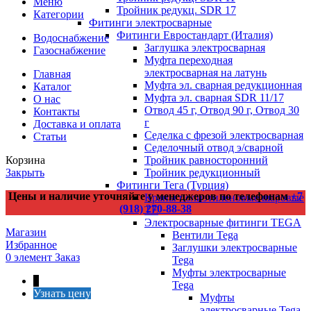
Меню
Тройник редукц. SDR 17
Категории
Фитинги электросварные
Фитинги Евростандарт (Италия)
Водоснабжение
Заглушка электросварная
Газоснабжение
Муфта переходная
электросварная на латунь
Главная
Муфта эл. cварная редукционная
Каталог
Муфта эл. сварная SDR 11/17
О нас
Отвод 45 г, Отвод 90 г, Отвод 30
Контакты
г
Доставка и оплата
Седелка с фрезой электросварная
Статьи
Седелочный отвод э/сварной
Тройник равносторонний
Корзина
Тройник редукционный
Закрыть
Фитинги Тега (Турция)
Цены и наличие уточняйте у менеджеров по телефонам
+7
Краны полиэтиленовые шаровые
(918) 270-88-38
TE
Электросварные фитинги TEGA
Магазин
Вентили Tega
Избранное
Заглушки электросварные
0
элемент
Заказ
Tega
Муфты электросварные
↑
Tega
Узнать цену
Муфты
электросварные Tega