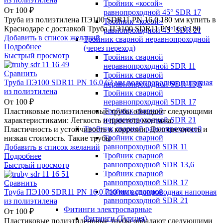
Тройник «косой»
От
100
₽
равнопроходной 45° SDR 17
Труба из полиэтилена ПЭ100 SDR11 PN 16,0 180 мм купить в
Тройник «косой»
Краснодаре с доставкой Труба ПЭ100 SDR11 PN 16,0 180
равнопроходной 45° SDR 21
Добавить в список желаний
Тройник сварной неравнопроходной
Подробнее
(через переход)
Быстрый просмотр
Тройник сварной
неравнопроходной SDR 11
Сравнить
Тройник сварной
Труба ПЭ100 SDR11 PN 16,0 63 мм водопроводная напорная
неравнопроходной SDR 13,6
из полиэтилена
Тройник сварной
неравнопроходной SDR 17
От
100
₽
Тройник сварной
Пластиковые полиэтиленовые трубы обладают следующими
неравнопроходной SDR 21
характеристиками: Легкость и простота монтажа.
Тройник сварной равнопроходной
Пластичность и устойчивость к коррозии. Долговечность и
Тройник сварной
низкая стоимость. Такие трубы
равнопроходной SDR 11
Добавить в список желаний
Тройник сварной
Подробнее
равнопроходной SDR 13,6
Быстрый просмотр
Тройник сварной
равнопроходной SDR 17
Сравнить
Тройник сварной
Труба ПЭ100 SDR11 PN 16,0 710 мм водопроводная напорная
равнопроходной SDR 21
из полиэтилена
Фитинги электросварные
От
100
₽
Фитинги (Турция)
Пластиковые полиэтиленовые трубы обладают следующими