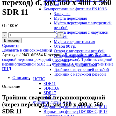
переход) d, мм 560 х 400 х 560
(Италия)
Компрессионные фитинги PN10/16
SDR 11
Заглушка
Муфта переходная
Муфта переходная с внутренней
От
100
₽
резьбой
Муфта переходная с наружной
резьбой
В корзину
Муфта соединительная
Сравнить
Отвод 90 гр.
Добавить в список желаний
Отвод с внутренней резьбой
Артикул:
dfd431df0654
Категорий:
Водоснабжение
,
Тройник
Отвод с наружной резьбой
сварной неравнопроходной (через переход)
,
Тройник сварной
Тройник
неравнопроходной SDR 11
,
Фитинг ПЭ
,
Фитинги сегментные
Тройник редукционный
ПНД
Тройник с внутренней резьбой
Тройник с наружной резьбой
Описание
НСПС
SDR11
Описание
SDR13,6
SDR17
Тройник сварной неравнопроходной
SDR21
Фитинги литые ПНД
(через переход) d, мм 560 х 400 х 560
Втулки под фланец ПЭ100+ СДР 11
SDR 11
Втулки под фланец ПЭ100+ СДР 17