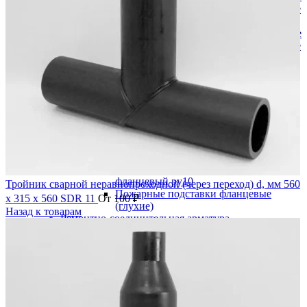
Краны шаровые редуцированные
Фланцевые
Краны шаровые полнопроходные
Краны шаровые редуцированные
Пожарная арматура
Гидранты
Подставки пожарные
Пожарная подставка двойная
фланцевая ру10
Пожарная подставка крестовая
фланцевая ру10
Пожарная подставка одинарная
фланцевая ру10
Пожарная подставка тройниковая
фланцевый ру10
Тройник сварной неравнопроходной (через переход) d, мм 560
Пожарные подставки фланцевые
х 315 х 560 SDR 11
От
100
₽
(глухие)
Назад к товарам
Ремонтно-соединительная арматура
Демонтажные вставки
Демонтажная /монтажная вставка PN
10
Демонтажная /монтажная вставка PN
16
Доуплотнитель раструба (РУРС)
Муфты соединительные ДРК