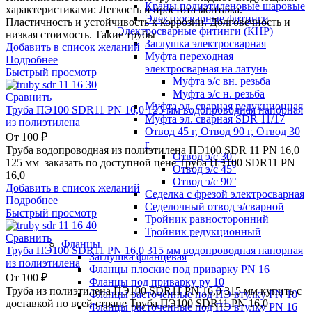
Краны полиэтиленовые шаровые
характеристиками: Легкость и простота монтажа.
Электросварные фитинги
Пластичность и устойчивость к коррозии. Долговечность и
Электросварные фитинги (КНР)
низкая стоимость. Такие трубы
Заглушка электросварная
Добавить в список желаний
Муфта переходная
Подробнее
электросварная на латунь
Быстрый просмотр
Муфта э/с вн. резьба
Муфта э/с н. резьба
Сравнить
Муфта эл. cварная редукционная
Труба ПЭ100 SDR11 PN 16,0 125 мм водопроводная напорная
Муфта эл. сварная SDR 11/17
из полиэтилена
Отвод 45 г, Отвод 90 г, Отвод 30
От
100
₽
г
Труба водопроводная из полиэтилена ПЭ100 SDR 11 PN 16,0
Отвод э/с 30°
125 мм заказать по доступной цене Труба ПЭ100 SDR11 PN
Отвод э/с 45°
16,0
Отвод э/с 90°
Добавить в список желаний
Седелка с фрезой электросварная
Подробнее
Седелочный отвод э/сварной
Быстрый просмотр
Тройник равносторонний
Тройник редукционный
Сравнить
Фланцы
Труба ПЭ100 SDR11 PN 16,0 315 мм водопроводная напорная
Заглушка фланцевая
из полиэтилена
Фланцы плоские под приварку PN 16
От
100
₽
Фланцы под приварку ру 10
Труба из полиэтилена ПЭ100 SDR11 PN 16,0 315 мм купить с
Фланцы расточенные под ПЭ втулку PN 10
доставкой по всей стране Труба ПЭ100 SDR11 PN 16,0
Фланцы расточенные под ПЭ втулку PN 16