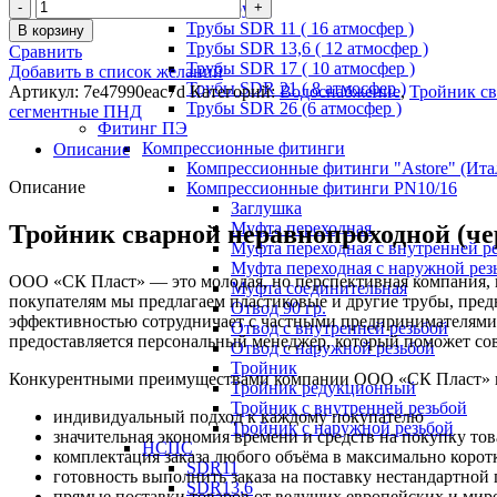
Напорные трубы
Трубы SDR 11 ( 16 атмосфер )
В корзину
Трубы SDR 13,6 ( 12 атмосфер )
Сравнить
Трубы SDR 17 ( 10 атмосфер )
Добавить в список желаний
Трубы SDR 21 ( 8 атмосфер )
Артикул:
7e47990eac7d
Категорий:
Водоснабжение
,
Тройник св
Трубы SDR 26 (6 атмосфер )
сегментные ПНД
Фитинг ПЭ
Компрессионные фитинги
Описание
Компрессионные фитинги "Astore" (Ита
Описание
Компрессионные фитинги PN10/16
Заглушка
Муфта переходная
Тройник сварной неравнопроходной (чере
Муфта переходная с внутренней р
Муфта переходная с наружной рез
ООО «СК Пласт» — это молодая, но перспективная компания, к
Муфта соединительная
покупателям мы предлагаем пластиковые и другие трубы, пре
Отвод 90 гр.
эффективностью сотрудничает с частными предпринимателями
Отвод с внутренней резьбой
предоставляется персональный менеджер, который поможет со
Отвод с наружной резьбой
Тройник
Конкурентными преимуществами компании ООО «СК Пласт» на 
Тройник редукционный
Тройник с внутренней резьбой
индивидуальный подход к каждому покупателю
Тройник с наружной резьбой
значительная экономия времени и средств на покупку то
НСПС
комплектация заказа любого объёма в максимально корот
SDR11
готовность выполнить заказа на поставку нестандартной
SDR13,6
прямые поставки товаров от ведущих европейских и мир