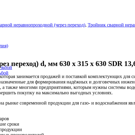
арной неравнопроходной (через переход)
,
Тройник сварной нер
лия)
з переход) d, мм 630 х 315 х 630 SDR 13,
езьбой
ьбой
оторая занимается продажей и поставкой комплектующих для си
дназначенные для формирования надёжных и долговечных инжен
, а также многими предприятиями, которым нужны системы вод
вершить покупку на максимально выгодных условиях.
рынке современной продукции для газо- и водоснабжения явл
варов
кие сроки
 продукции
овых производителей