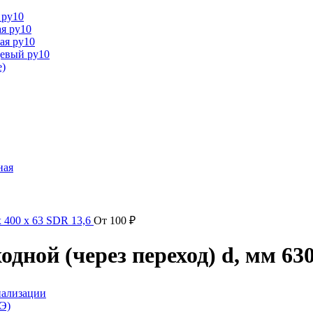
 ру10
я ру10
ая ру10
цевый ру10
е)
ная
х 400 х 63 SDR 13,6
От
100
₽
ной (через переход) d, мм 630 
нализации
Э)