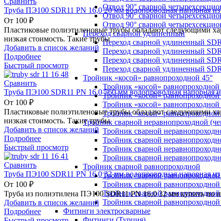
Сравнить
Отвод 90° сварной четырехсекци
Труба ПЭ100 SDR11 PN 16,0 20 мм водопроводная напорная из
Отвод 90° сварной четырехсекци
От
100
₽
Отвод 90° сварной четырехсекци
Пластиковые полиэтиленовые трубы обладают следующими хара
Переход сварной удлиненный
низкая стоимость. Такие трубы
Переход сварной удлиненный SDR
Добавить в список желаний
Переход сварной удлиненный SDR
Подробнее
Переход сварной удлиненный SDR
Быстрый просмотр
Переход сварной удлиненный SDR
Тройник «косой» равнопроходной 45°
Сравнить
Тройник «косой» равнопроходной
Труба ПЭ100 SDR11 PN 16,0 560 мм водопроводная напорная и
Тройник «косой» равнопроходной 
От
100
₽
Тройник «косой» равнопроходной
Пластиковые полиэтиленовые трубы обладают следующими хара
Тройник «косой» равнопроходной
низкая стоимость. Такие трубы
Тройник сварной неравнопроходной (чер
Добавить в список желаний
Тройник сварной неравнопроходн
Подробнее
Тройник сварной неравнопроходн
Быстрый просмотр
Тройник сварной неравнопроходн
Тройник сварной неравнопроходн
Сравнить
Тройник сварной равнопроходной
Труба ПЭ100 SDR11 PN 16,0 32 мм водопроводная напорная из
Тройник сварной равнопроходной
Тройник сварной равнопроходной
От
100
₽
Тройник сварной равнопроходной
Труба из полиэтилена ПЭ100 SDR11 PN 16,0 32 мм купить по 
Тройник сварной равнопроходной
Добавить в список желаний
Фитинги электросварные
Подробнее
Фитинги (Турция)
Быстрый просмотр