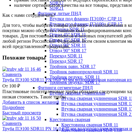
SDR17
наличие сертификатов качества на все товары, представ
SDR21
Фитинги литые ПНД
Как с нами сотрудничать?
Втулки под фланец ПЭ100+ СДР 11
Втулки под фланец ПЭ100+ СДР 17
Для того, чтобы выбрать товары для водо- и газоснабжения в 
Заглушка SDR 11
покупки можно обсудить с нашими квалифицированными консул
Отвод 45° SDR 11
товарах. Для постоянных клиентов и оптовых покупателей дей
Отвод 45° SDR 17
любой регион Российской Федерации. Всем своим клиентам мы
Отвод 90° SDR 11
всей представленной продукции.
Отвод 90° SDR 17
Переход SDR 11
Похожие товары
Переход SDR 17
Тройник равн. SDR 17
Тройник равнопроходной SDR 11
Сравнить
Тройник редукц. SDR 11
Труба ПЭ100 SDR11 PN 16,0 50 мм водопроводная напорная из
Тройник редукц. SDR 17
От
100
₽
Фитинги сегментные ПНД
Пластиковые полиэтиленовые трубы обладают следующими хара
Втулка сварная удлиненная
низкая стоимость. Такие трубы
Втулка сварная удлиненная SDR 1
Добавить в список желаний
Втулка сварная удлиненная SDR 1
Подробнее
Втулка сварная удлиненная SDR 1
Быстрый просмотр
Втулка сварная удлиненная SDR 2
Крестовина сварная
Сравнить
Крестовина сварная SDR 11
Труба ПЭ100 SDR11 PN 16,0 630 мм водопроводная напорная и
Крестовина сварная SDR 13,6