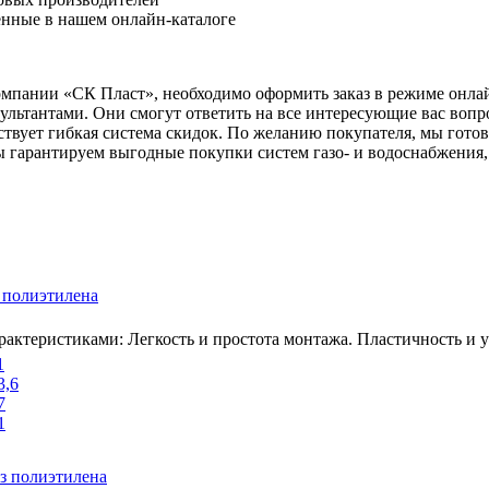
ленные в нашем онлайн-каталоге
компании «СК Пласт», необходимо оформить заказ в режиме онла
ьтантами. Они смогут ответить на все интересующие вас вопр
ствует гибкая система скидок. По желанию покупателя, мы гото
 гарантируем выгодные покупки систем газо- и водоснабжения,
 полиэтилена
ктеристиками: Легкость и простота монтажа. Пластичность и ус
1
3,6
7
1
з полиэтилена