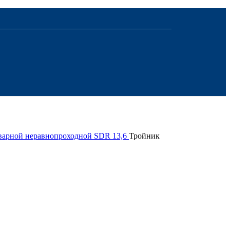
варной неравнопроходной SDR 13,6
Тройник