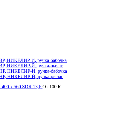
ВР, НИКЕЛИР-Й, ручка-бабочка
ВР, НИКЕЛИР-Й, ручка-рычаг
НР, НИКЕЛИР-Й, ручка-бабочка
НР, НИКЕЛИР-Й, ручка-рычаг
х 400 х 560 SDR 13,6
От
100
₽