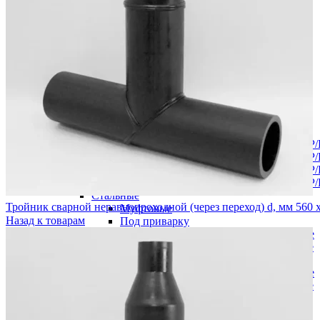
В категории
Водоснабжение
Запорная арматура
Задвижка 30ч39р с обрезиненным клином
Задвижка клиновая 30ч6бр
Краны шаровые
Краны шаровые латунные
Кран шаровой латунный для ВОДЫ ВР/
Кран шаровой латунный для ВОДЫ ВР/
Кран шаровой латунный для ВОДЫ ВР/
Кран шаровой латунный для ВОДЫ ВР/
Стальные
Тройник сварной неравнопроходной (через переход) d, мм 560 
Муфтовые
Назад к товарам
Под приварку
Краны шаровые полнопроходные
Краны шаровые редуцированные
Фланцевые
Краны шаровые полнопроходные
Краны шаровые редуцированные
Пожарная арматура
Гидранты