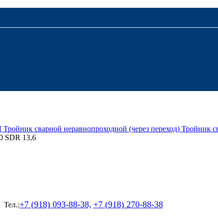
Д
Тройник сварной неравнопроходной (через переход)
Тройник с
30 SDR 13,6
+7 (918) 093-88-38,
+7 (918) 270-88-38
Тел.: