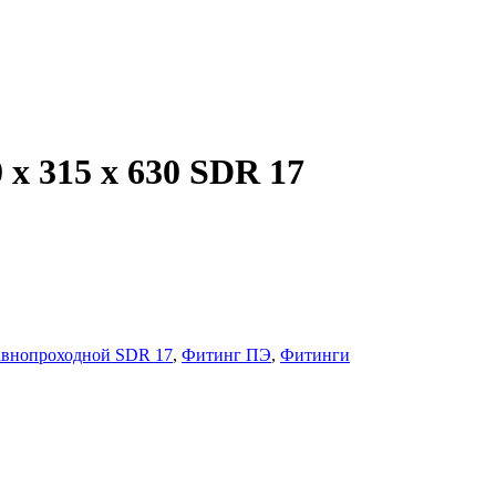
 х 315 х 630 SDR 17
авнопроходной SDR 17
,
Фитинг ПЭ
,
Фитинги