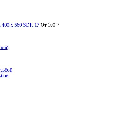
х 400 х 560 SDR 17
От
100
₽
лия)
езьбой
ьбой