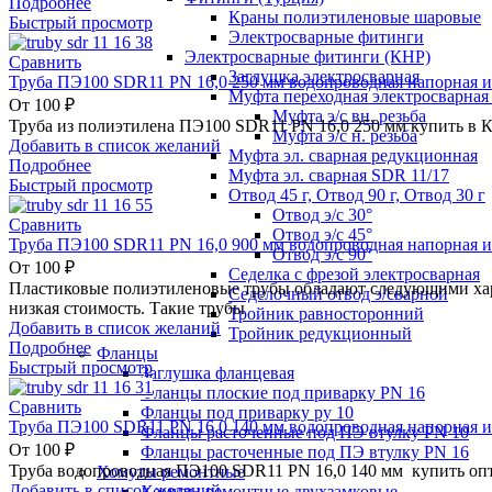
Подробнее
Краны полиэтиленовые шаровые
Быстрый просмотр
Электросварные фитинги
Электросварные фитинги (КНР)
Сравнить
Заглушка электросварная
Труба ПЭ100 SDR11 PN 16,0 250 мм водопроводная напорная и
Муфта переходная электросварная 
От
100
₽
Муфта э/с вн. резьба
Труба из полиэтилена ПЭ100 SDR11 PN 16,0 250 мм купить в 
Муфта э/с н. резьба
Добавить в список желаний
Муфта эл. cварная редукционная
Подробнее
Муфта эл. сварная SDR 11/17
Быстрый просмотр
Отвод 45 г, Отвод 90 г, Отвод 30 г
Отвод э/с 30°
Сравнить
Отвод э/с 45°
Труба ПЭ100 SDR11 PN 16,0 900 мм водопроводная напорная и
Отвод э/с 90°
От
100
₽
Седелка с фрезой электросварная
Пластиковые полиэтиленовые трубы обладают следующими хара
Седелочный отвод э/сварной
низкая стоимость. Такие трубы
Тройник равносторонний
Добавить в список желаний
Тройник редукционный
Подробнее
Фланцы
Быстрый просмотр
Заглушка фланцевая
Фланцы плоские под приварку PN 16
Сравнить
Фланцы под приварку ру 10
Труба ПЭ100 SDR11 PN 16,0 140 мм водопроводная напорная и
Фланцы расточенные под ПЭ втулку PN 10
От
100
₽
Фланцы расточенные под ПЭ втулку PN 16
Труба водопроводная ПЭ100 SDR11 PN 16,0 140 мм купить оп
Хомуты ремонтные
Добавить в список желаний
Хомуты ремонтные двухзамковые