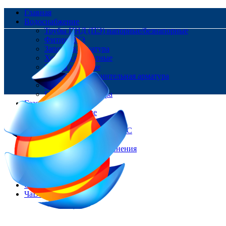
Главная
Водоснабжение
Трубы ПНД (ПЭ) напорные/безнапорные
Фитинг ПЭ
Запорная арматура
Хомуты ремонтные
Краны шаровые
Ремонтно-соединительная арматура
Фланцы
Пожарная арматура
Газоснабжение
Трубы Газовые
Фитинг ПЭ
Цокольные вводы/НСПС
Краны шаровые
Изолирующие соединения
Контакты
Доставка и оплата
О нас
Статьи
ЧаВо