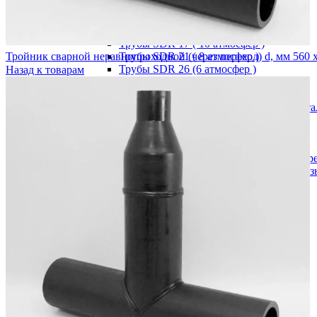
Напорные трубы
Трубы SDR 11 ( 16 атмосфер )
Трубы SDR 13,6 ( 12 атмосфер )
Трубы SDR 17 ( 10 атмосфер )
Тройник сварной неравнопроходной (через переход) d, мм 560 
Трубы SDR 21 ( 8 атмосфер )
Трубы SDR 26 (6 атмосфер )
Назад к товарам
Фитинг ПЭ
Компрессионные фитинги
Компрессионные фитинги "Astore" (Ита
Компрессионные фитинги PN10/16
Заглушка
Муфта переходная
Муфта переходная с внутренней р
Муфта переходная с наружной рез
Муфта соединительная
Отвод 90 гр.
Отвод с внутренней резьбой
Отвод с наружной резьбой
Тройник
Тройник редукционный
Тройник с внутренней резьбой
Тройник с наружной резьбой
НСПС
SDR11
SDR13,6