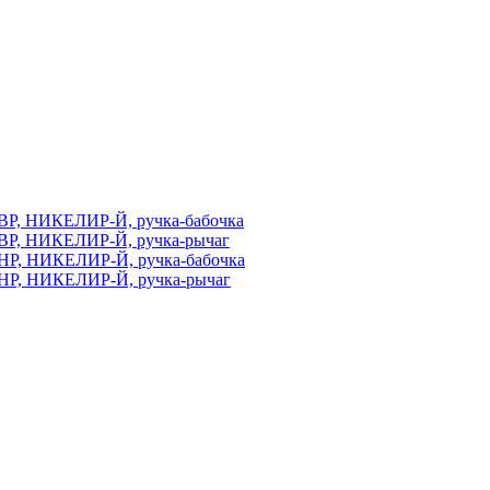
ВР, НИКЕЛИР-Й, ручка-бабочка
ВР, НИКЕЛИР-Й, ручка-рычаг
НР, НИКЕЛИР-Й, ручка-бабочка
НР, НИКЕЛИР-Й, ручка-рычаг