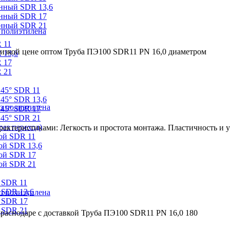
онный SDR 13,6
онный SDR 17
онный SDR 21
 полиэтилена
 11
низкой цене оптом Труба ПЭ100 SDR11 PN 16,0 диаметром
 13,6
 17
 21
 45° SDR 11
45° SDR 13,6
з полиэтилена
 45° SDR 17
 45° SDR 21
ез переход)
ктеристиками: Легкость и простота монтажа. Пластичность и ус
ой SDR 11
ой SDR 13,6
ой SDR 17
ой SDR 21
 SDR 11
 SDR 13,6
з полиэтилена
 SDR 17
 SDR 21
раснодаре с доставкой Труба ПЭ100 SDR11 PN 16,0 180