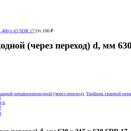
х 400 х 63 SDR 17
От
100
₽
ной (через переход) d, мм 630
арной неравнопроходной (через переход)
,
Тройник сварной нер
1
3,6
7
1