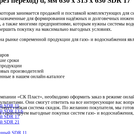
з переход) d, мм 630 х 315 х 630 SDR 17
оторая занимается продажей и поставкой комплектующих для си
дназначенные для формирования надёжных и долговечных инжен
, а также многими предприятиями, которым нужны системы вод
вершить покупку на максимально выгодных условиях.
рынке современной продукции для газо- и водоснабжения явл
варов
кие сроки
 продукции
овых производителей
ленные в нашем онлайн-каталоге
компании «СК Пласт», необходимо оформить заказ в режиме онла
ьтантами. Они смогут ответить на все интересующие вас вопр
ый SDR 11
ствует гибкая система скидок. По желанию покупателя, мы гото
й SDR 13,6
 гарантируем выгодные покупки систем газо- и водоснабжения,
ый SDR 17
ый SDR 21
онный SDR 11