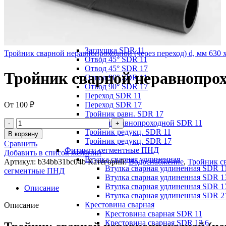
SDR17
SDR21
Фитинги литые ПНД
Втулки под фланец ПЭ100+ СДР 11
Втулки под фланец ПЭ100+ СДР 17
Заглушка SDR 11
Тройник сварной неравнопроходной (через переход) d, мм 630 
Отвод 45° SDR 11
Отвод 45° SDR 17
Тройник сварной неравнопроход
Отвод 90° SDR 11
Отвод 90° SDR 17
Переход SDR 11
От
100
₽
Переход SDR 17
Тройник равн. SDR 17
Тройник равнопроходной SDR 11
Тройник редукц. SDR 11
В корзину
Тройник редукц. SDR 17
Сравнить
Фитинги сегментные ПНД
Добавить в список желаний
Втулка сварная удлиненная
Артикул:
b34bb31bc04b
Категорий:
Водоснабжение
,
Тройник св
Втулка сварная удлиненная SDR 1
сегментные ПНД
Втулка сварная удлиненная SDR 1
Втулка сварная удлиненная SDR 1
Описание
Втулка сварная удлиненная SDR 2
Крестовина сварная
Описание
Крестовина сварная SDR 11
Крестовина сварная SDR 13,6