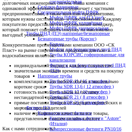
соединительная
долговечных инженерных систем. Наша компания с
Седелки фланцевые
одинаковой эффективностью сотрудничает с частными
Соединительная муфта ПФРК
предпринимателями, а также многими предприятиями,
Муфта ПФРК для ПЭ труб
которым нужны системы водо- и газоснабжения. Каждому
Муфта ПФРК удлинённая
покупателю предоставляется персональный менеджер,
Муфта ПФРК универсальная
который поможет совершить покупку на максимально
Трубы ПНД (ПЭ) напорные/безнапорные
выгодных условиях.
Безнапорные трубы (Корсис)
Кольца
Конкурентными преимуществами компании ООО «СК
Муфты для безнапорных труб ПНД
Пласт» на рынке современной продукции для газо- и
Трубы КОРСИС гофрированные для
водоснабжения являются:
канализации
Фитинги для безнапорных труб ПНД
индивидуальный подход к каждому покупателю
(ПЭ)
значительная экономия времени и средств на покупку
Напорные трубы
товаров
Трубы SDR 11 ( 16 атмосфер )
комплектация заказа любого объёма в максимально
Трубы SDR 13,6 ( 12 атмосфер )
короткие сроки
Трубы SDR 17 ( 10 атмосфер )
готовность выполнить заказа на поставку
Трубы SDR 21 ( 8 атмосфер )
нестандартной продукции
Трубы SDR 26 (6 атмосфер )
прямые поставки товаров от ведущих европейских и
Фитинг ПЭ
мировых производителей
Компрессионные фитинги
наличие сертификатов качества на все товары,
Компрессионные фитинги "Astore"
представленные в нашем онлайн-каталоге
(Италия)
Как с нами сотрудничать?
Компрессионные фитинги PN10/16