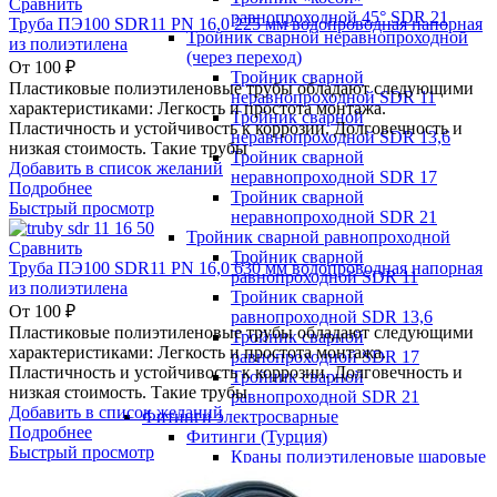
Сравнить
равнопроходной 45° SDR 21
Труба ПЭ100 SDR11 PN 16,0 225 мм водопроводная напорная
Тройник сварной неравнопроходной
из полиэтилена
(через переход)
От
100
₽
Тройник сварной
Пластиковые полиэтиленовые трубы обладают следующими
неравнопроходной SDR 11
характеристиками: Легкость и простота монтажа.
Тройник сварной
Пластичность и устойчивость к коррозии. Долговечность и
неравнопроходной SDR 13,6
низкая стоимость. Такие трубы
Тройник сварной
Добавить в список желаний
неравнопроходной SDR 17
Подробнее
Тройник сварной
Быстрый просмотр
неравнопроходной SDR 21
Тройник сварной равнопроходной
Сравнить
Тройник сварной
Труба ПЭ100 SDR11 PN 16,0 630 мм водопроводная напорная
равнопроходной SDR 11
из полиэтилена
Тройник сварной
От
100
₽
равнопроходной SDR 13,6
Пластиковые полиэтиленовые трубы обладают следующими
Тройник сварной
характеристиками: Легкость и простота монтажа.
равнопроходной SDR 17
Пластичность и устойчивость к коррозии. Долговечность и
Тройник сварной
низкая стоимость. Такие трубы
равнопроходной SDR 21
Добавить в список желаний
Фитинги электросварные
Подробнее
Фитинги (Турция)
Быстрый просмотр
Краны полиэтиленовые шаровые
Электросварные фитинги
Электросварные фитинги (КНР)