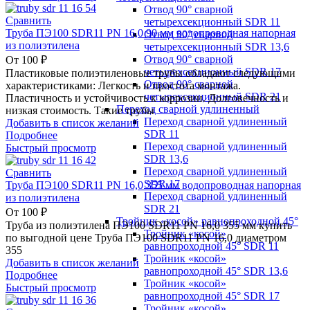
Отвод 90° сварной
Сравнить
четырехсекционный SDR 11
Труба ПЭ100 SDR11 PN 16,0 90 мм водопроводная напорная
Отвод 90° сварной
из полиэтилена
четырехсекционный SDR 13,6
Отвод 90° сварной
От
100
₽
четырехсекционный SDR 17
Пластиковые полиэтиленовые трубы обладают следующими
Отвод 90° сварной
характеристиками: Легкость и простота монтажа.
четырехсекционный SDR 21
Пластичность и устойчивость к коррозии. Долговечность и
Переход сварной удлиненный
низкая стоимость. Такие трубы
Переход сварной удлиненный
Добавить в список желаний
SDR 11
Подробнее
Переход сварной удлиненный
Быстрый просмотр
SDR 13,6
Переход сварной удлиненный
Сравнить
SDR 17
Труба ПЭ100 SDR11 PN 16,0 355 мм водопроводная напорная
Переход сварной удлиненный
из полиэтилена
SDR 21
От
100
₽
Тройник «косой» равнопроходной 45°
Труба из полиэтилена ПЭ100 SDR11 PN 16,0 355 мм купить
Тройник «косой»
по выгодной цене Труба ПЭ100 SDR11 PN 16,0 диаметром
равнопроходной 45° SDR 11
355
Тройник «косой»
Добавить в список желаний
равнопроходной 45° SDR 13,6
Подробнее
Тройник «косой»
Быстрый просмотр
равнопроходной 45° SDR 17
Тройник «косой»