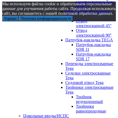
электросварные Tega
Мы используем файлы cookie и обрабатываем персональные
SDR 17
данные для улучшения работы сайта. Продолжая использовать
Отводы электросварные
сайт, вы соглашаетесь с нашей политикой обработки данных.
Tega
Хорошо
Политика конфиденциальности
Отвод
электросварной 45°
Отвод
электросварной 90°
Патрубок-накладка TEGA
Патрубок-накладка
SDR 11
Патрубок-накладка
SDR 17
Переходы электросварные
Tega
Седелки электросварные
Tega
Седловой отвод Tega
Тройники электросварные
Tega
Тройник
редукционный
Тройники
равнопроходные
Цокольные вводы/НСПС