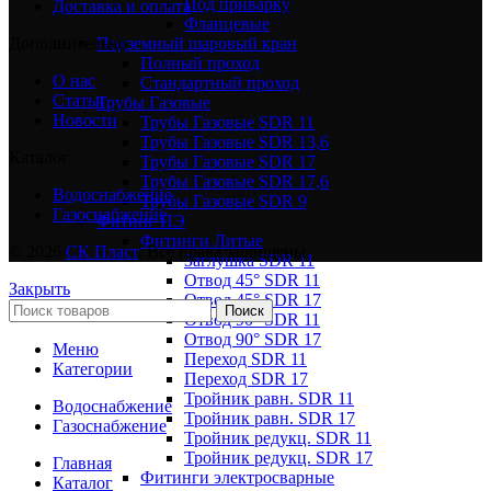
Под приварку
Доставка и оплата
Фланцевые
Подземный шаровый кран
Дополнительно
Полный проход
О нас
Стандартный проход
Статьи
Трубы Газовые
Новости
Трубы Газовые SDR 11
Трубы Газовые SDR 13,6
Каталог
Трубы Газовые SDR 17
Трубы Газовые SDR 17,6
Водоснабжение
Трубы Газовые SDR 9
Газоснабжение
Фитинг ПЭ
Фитинги Литые
© 2026
СК Пласт
. Все права защищены
Заглушка SDR 11
Отвод 45° SDR 11
Закрыть
Отвод 45° SDR 17
Поиск
Отвод 90° SDR 11
Отвод 90° SDR 17
Меню
Переход SDR 11
Категории
Переход SDR 17
Тройник равн. SDR 11
Водоснабжение
Тройник равн. SDR 17
Газоснабжение
Тройник редукц. SDR 11
Тройник редукц. SDR 17
Главная
Фитинги электросварные
Каталог