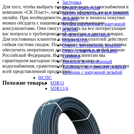
Заглушка
Для того, чтобы выбрать товары для водо- и газоснабжения в
Муфта переходная
компании «СК Пласт», необходимо оформить заказ в режиме
Муфта переходная с внутренней
онлайн. При необходимости, все детали и нюансы покупки
резьбой
можно обсудить с нашими квалифицированными
Муфта переходная с наружной
консультантами. Они смогут ответить на все интересующие
резьбой
вас вопросы о трубопроводной арматуре и других товарах.
Муфта соединительная
Для постоянных клиентов и оптовых покупателей действует
Отвод 90 гр.
гибкая система скидок. По желанию покупателя, мы готовы
Отвод с внутренней резьбой
обеспечить оперативную доставку товаров в любой регион
Отвод с наружной резьбой
Российской Федерации. Всем своим клиентам мы
Тройник
гарантируем выгодные покупки систем газо- и
Тройник редукционный
водоснабжения, грамотное обслуживание и высокое качество
Тройник с внутренней резьбой
всей представленной продукции.
Тройник с наружной резьбой
НСПС
Похожие товары
SDR11
SDR13,6
SDR17
SDR21
Фитинги литые ПНД
Втулки под фланец ПЭ100+ СДР 11
Втулки под фланец ПЭ100+ СДР 17
Заглушка SDR 11
Отвод 45° SDR 11
Отвод 45° SDR 17