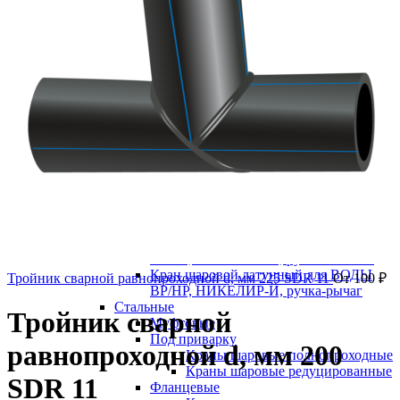
В категории
Водоснабжение
Запорная арматура
Задвижка 30ч39р с обрезиненным клином
Задвижка клиновая 30ч6бр
Краны шаровые
Краны шаровые латунные
Кран шаровой латунный для ВОДЫ
ВР/ВР, НИКЕЛИР-Й, ручка-бабочка
Кран шаровой латунный для ВОДЫ
ВР/ВР, НИКЕЛИР-Й, ручка-рычаг
Кран шаровой латунный для ВОДЫ
ВР/НР, НИКЕЛИР-Й, ручка-бабочка
Кран шаровой латунный для ВОДЫ
Тройник сварной равнопроходной d, мм 225 SDR 11
От
100
₽
ВР/НР, НИКЕЛИР-Й, ручка-рычаг
Стальные
Тройник сварной
Муфтовые
Под приварку
равнопроходной d, мм 200
Краны шаровые полнопроходные
Краны шаровые редуцированные
SDR 11
Фланцевые