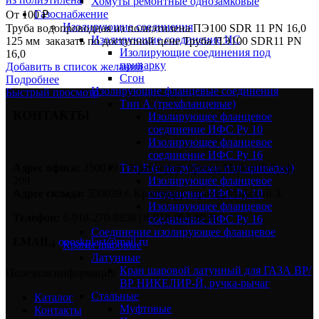
Хомуты ремонтные однозамковые
Газоснабжение
От
100
₽
Изолирующие соединения
Труба водопроводная из полиэтилена ПЭ100 SDR 11 PN 16,0
Изолирующие соединение ИС
125 мм заказать по доступной цене Труба ПЭ100 SDR11 PN
Изолирующие соединения под
16,0
приварку
Добавить в список желаний
Сгон
Подробнее
Изолирующие фланцевые соединения
Быстрый просмотр
Тип А (трехфланцевые)
КОНТАКТЫ
Изолирующее фланцевое
соединение ИФС Ру 10
Изолирующее фланцевое
соединение ИФС Ру 16
Тип Б (с патрубками под приварку)
Адрес офиса:
350039 г. Краснодар, проезд Майский 5 оф.
Изолирующее фланцевое
209
соединение ИФС Ру 10
Адрес склада:
350039 г. Краснодар, проезд Майский 3.
Изолирующее фланцевое
Телефон:
8-918-270-8838 | 8-918-093-8838
соединение ИФС Ру 16
Соединение изолирующее фланцевое
EMAIL:
oooskplast@mail.ru
Краны шаровые
Латунные
Кран шаровой латунный для ГАЗА ВР/
Полезная информация
ВР НИКЕЛИР-Й, ручка-рычаг
Стальные
Каталог
Муфтовые
Контакты