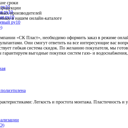
кие сроки
 ру10
 продукции
я ру10
овых производителей
ая ру10
ленные в нашем онлайн-каталоге
цевый ру10
е)
компании «СК Пласт», необходимо оформить заказ в режиме онла
ьтантами. Они смогут ответить на все интересующие вас вопр
ствует гибкая система скидок. По желанию покупателя, мы гото
 гарантируем выгодные покупки систем газо- и водоснабжения,
ная
 полиэтилена
ктеристиками: Легкость и простота монтажа. Пластичность и ус
нализации
Э)