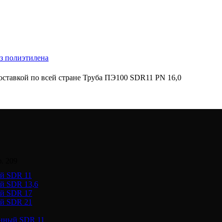
з полиэтилена
оставкой по всей стране Труба ПЭ100 SDR11 PN 16,0
. 209
ый SDR 11
й SDR 13,6
ый SDR 17
ый SDR 21
онный SDR 11