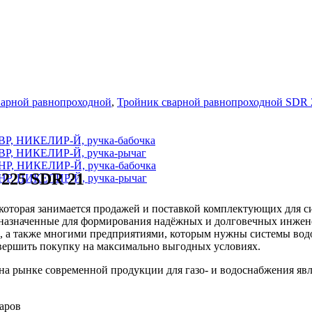
варной равнопроходной
,
Тройник сварной равнопроходной SDR 
ВР, НИКЕЛИР-Й, ручка-бабочка
ВР, НИКЕЛИР-Й, ручка-рычаг
НР, НИКЕЛИР-Й, ручка-бабочка
 225 SDR 21
НР, НИКЕЛИР-Й, ручка-рычаг
оторая занимается продажей и поставкой комплектующих для си
дназначенные для формирования надёжных и долговечных инжен
, а также многими предприятиями, которым нужны системы вод
вершить покупку на максимально выгодных условиях.
рынке современной продукции для газо- и водоснабжения явл
варов