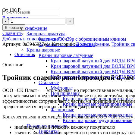
От
100
₽
В категории
В корзину
Водоснабжение
Сравнить
Запорная арматура
Добавить в список желаний
Задвижка 30ч39р с обрезиненным клином
Артикул:
0a3946937eda
Категорий:
Водоснабжение
,
Тройник с
Задвижка клиновая 30ч6бр
Краны шаровые
Описание
Краны шаровые латунные
Кран шаровой латунный для ВОДЫ ВР/
Описание
Кран шаровой латунный для ВОДЫ ВР/
Кран шаровой латунный для ВОДЫ ВР/
Тройник сварной равнопроходной d, мм
Кран шаровой латунный для ВОДЫ ВР/
Стальные
Муфтовые
ООО «СК Пласт» — это молодая, но перспективная компания, к
Под приварку
покупателям мы предлагаем пластиковые и другие трубы, пре
Краны шаровые полнопроходные
эффективностью сотрудничает с частными предпринимателями
Краны шаровые редуцированные
предоставляется персональный менеджер, который поможет со
Фланцевые
Краны шаровые полнопроходные
Конкурентными преимуществами компании ООО «СК Пласт» на 
Краны шаровые редуцированные
Пожарная арматура
индивидуальный подход к каждому покупателю
Гидранты
значительная экономия времени и средств на покупку то