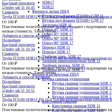
SDR17
Быстрый просмотр
SDR21
Фитинги литые ПНД
Сравнить
Втулки под фланец ПЭ100+ СДР 11
Труба ПЭ100 SDR11 PN 16,0 450 мм водопроводная напорная и
Втулки под фланец ПЭ100+ СДР 17
От
100
₽
Заглушка SDR 11
Пластиковые полиэтиленовые трубы обладают следующими хара
Отвод 45° SDR 11
низкая стоимость. Такие трубы
Отвод 45° SDR 17
Добавить в список желаний
Отвод 90° SDR 11
Подробнее
Отвод 90° SDR 17
Быстрый просмотр
Переход SDR 11
Переход SDR 17
Сравнить
Тройник равн. SDR 17
Труба ПЭ100 SDR11 PN 16,0 20 мм водопроводная напорная из
Тройник равнопроходной SDR 11
От
100
₽
Тройник редукц. SDR 11
Пластиковые полиэтиленовые трубы обладают следующими хара
Тройник редукц. SDR 17
низкая стоимость. Такие трубы
Фитинги сегментные ПНД
Добавить в список желаний
Втулка сварная удлиненная
Подробнее
Втулка сварная удлиненная SDR 1
Быстрый просмотр
Втулка сварная удлиненная SDR 1
Втулка сварная удлиненная SDR 1
Сравнить
Втулка сварная удлиненная SDR 2
Труба ПЭ100 SDR11 PN 16,0 710 мм водопроводная напорная и
Крестовина сварная
От
100
₽
Крестовина сварная SDR 11
Пластиковые полиэтиленовые трубы обладают следующими хара
Крестовина сварная SDR 13,6