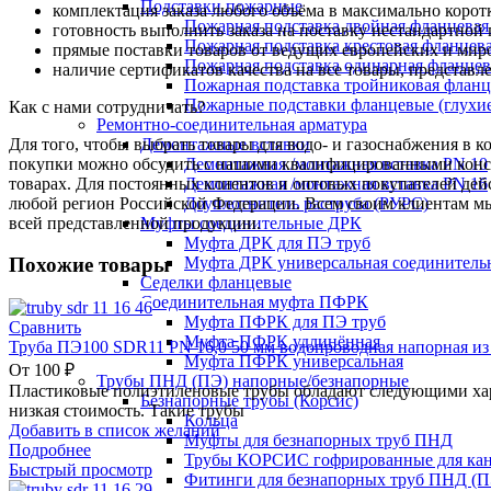
Подставки пожарные
комплектация заказа любого объёма в максимально корот
Пожарная подставка двойная фланцевая
готовность выполнить заказа на поставку нестандартной
Пожарная подставка крестовая фланцева
прямые поставки товаров от ведущих европейских и мир
Пожарная подставка одинарная фланцев
наличие сертификатов качества на все товары, представ
Пожарная подставка тройниковая флан
Пожарные подставки фланцевые (глухи
Как с нами сотрудничать?
Ремонтно-соединительная арматура
Для того, чтобы выбрать товары для водо- и газоснабжения в 
Демонтажные вставки
покупки можно обсудить с нашими квалифицированными консул
Демонтажная /монтажная вставка PN 10
товарах. Для постоянных клиентов и оптовых покупателей дей
Демонтажная /монтажная вставка PN 16
любой регион Российской Федерации. Всем своим клиентам мы
Доуплотнитель раструба (РУРС)
всей представленной продукции.
Муфты соединительные ДРК
Муфта ДРК для ПЭ труб
Муфта ДРК универсальная соединитель
Похожие товары
Седелки фланцевые
Соединительная муфта ПФРК
Муфта ПФРК для ПЭ труб
Сравнить
Муфта ПФРК удлинённая
Труба ПЭ100 SDR11 PN 16,0 50 мм водопроводная напорная из
Муфта ПФРК универсальная
От
100
₽
Трубы ПНД (ПЭ) напорные/безнапорные
Пластиковые полиэтиленовые трубы обладают следующими хара
Безнапорные трубы (Корсис)
низкая стоимость. Такие трубы
Кольца
Добавить в список желаний
Муфты для безнапорных труб ПНД
Подробнее
Трубы КОРСИС гофрированные для ка
Быстрый просмотр
Фитинги для безнапорных труб ПНД (П