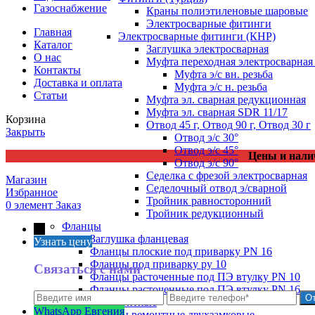
Газоснабжение
Краны полиэтиленовые шаровые
Электросварные фитинги
Главная
Электросварные фитинги (КНР)
Каталог
Заглушка электросварная
О нас
Муфта переходная электросварная 
Контакты
Муфта э/с вн. резьба
Доставка и оплата
Муфта э/с н. резьба
Статьи
Муфта эл. cварная редукционная
Муфта эл. сварная SDR 11/17
Корзина
Отвод 45 г, Отвод 90 г, Отвод 30 г
Закрыть
Отвод э/с 30°
Отвод э/с 45°
Цены и нали
Отвод э/с 90°
Седелка с фрезой электросварная
Магазин
Седелочный отвод э/сварной
Избранное
Тройник равносторонний
0
элемент
Заказ
Тройник редукционный
Фланцы
←
Заглушка фланцевая
Узнать цену
Фланцы плоские под приварку PN 16
Фланцы под приварку ру 10
Связаться с нами
Фланцы расточенные под ПЭ втулку PN 10
Фланцы расточенные под ПЭ втулку PN 16
Хомуты ремонтные
WhatsApp Евгения
Хомуты ремонтные двухзамковые