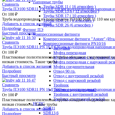
Напорные трубы
Сравнить
Трубы SDR 11 ( 16 атмосфер )
Труба ПЭ100 SDR11 PN 16,0 110 мм водопроводная напорная и
Трубы SDR 13,6 ( 12 атмосфер )
От
100
₽
Трубы SDR 17 ( 10 атмосфер )
Труба водопроводная из полиэтилена ПЭ100 SDR 11 110 мм ку
Трубы SDR 21 ( 8 атмосфер )
Добавить в список желаний
Трубы SDR 26 (6 атмосфер )
Подробнее
Фитинг ПЭ
Быстрый просмотр
Компрессионные фитинги
Компрессионные фитинги "Astore" (Ита
Сравнить
Компрессионные фитинги PN10/16
Труба ПЭ100 SDR11 PN 16,0 630 мм водопроводная напорная и
Заглушка
От
100
₽
Муфта переходная
Пластиковые полиэтиленовые трубы обладают следующими хара
Муфта переходная с внутренней р
низкая стоимость. Такие трубы
Муфта переходная с наружной рез
Добавить в список желаний
Муфта соединительная
Подробнее
Отвод 90 гр.
Быстрый просмотр
Отвод с внутренней резьбой
Отвод с наружной резьбой
Сравнить
Тройник
Труба ПЭ100 SDR11 PN 16,0 500 мм водопроводная напорная и
Тройник редукционный
Тройник с внутренней резьбой
От
100
₽
Тройник с наружной резьбой
Пластиковые полиэтиленовые трубы обладают следующими хара
НСПС
низкая стоимость. Такие трубы
SDR11
Добавить в список желаний
SDR13,6
Подробнее