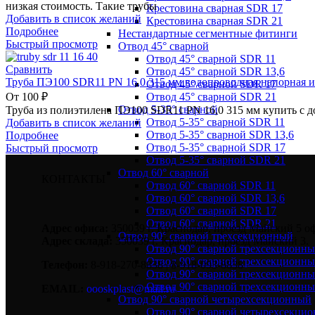
низкая стоимость. Такие трубы
Крестовина сварная SDR 17
Добавить в список желаний
Крестовина сварная SDR 21
Подробнее
Нестандартные сегментные фитинги
Быстрый просмотр
Отвод 45° сварной
Отвод 45° сварной SDR 11
Сравнить
Отвод 45° сварной SDR 13,6
Труба ПЭ100 SDR11 PN 16,0 315 мм водопроводная напорная и
Отвод 45° сварной SDR 17
Отвод 45° сварной SDR 21
От
100
₽
Отвод 5-35° сварной
Труба из полиэтилена ПЭ100 SDR11 PN 16,0 315 мм купить с д
Отвод 5-35° сварной SDR 11
Добавить в список желаний
Отвод 5-35° сварной SDR 13,6
Подробнее
Отвод 5-35° сварной SDR 17
Быстрый просмотр
Отвод 5-35° сварной SDR 21
Отвод 60° сварной
КОНТАКТЫ
Отвод 60° сварной SDR 11
Отвод 60° сварной SDR 13,6
Отвод 60° сварной SDR 17
Отвод 60° сварной SDR 21
Адрес офиса:
350039 г. Краснодар, проезд Майский 5 оф
Отвод 90° сварной трехсекционный
Адрес склада:
350039 г. Краснодар, проезд Майский 3.
Отвод 90° сварной трехсекционн
Отвод 90° сварной трехсекционны
Телефон:
8-918-270-8838 | 8-918-093-8838
Отвод 90° сварной трехсекционн
Отвод 90° сварной трехсекционн
EMAIL:
oooskplast@mail.ru
Отвод 90° сварной четырехсекционный
Отвод 90° сварной четырехсекци