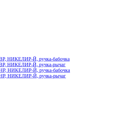
ВР, НИКЕЛИР-Й, ручка-бабочка
ВР, НИКЕЛИР-Й, ручка-рычаг
НР, НИКЕЛИР-Й, ручка-бабочка
НР, НИКЕЛИР-Й, ручка-рычаг