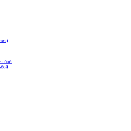
лия)
езьбой
ьбой