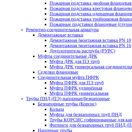
Пожарная подставка двойная фланцевая
Пожарная подставка крестовая фланцева
Пожарная подставка одинарная фланцев
Пожарная подставка тройниковая флан
Пожарные подставки фланцевые (глухи
Ремонтно-соединительная арматура
Демонтажные вставки
Демонтажная /монтажная вставка PN 10
Демонтажная /монтажная вставка PN 16
Доуплотнитель раструба (РУРС)
Муфты соединительные ДРК
Муфта ДРК для ПЭ труб
Муфта ДРК универсальная соединитель
Седелки фланцевые
Соединительная муфта ПФРК
Муфта ПФРК для ПЭ труб
Муфта ПФРК удлинённая
Муфта ПФРК универсальная
Трубы ПНД (ПЭ) напорные/безнапорные
Безнапорные трубы (Корсис)
Кольца
Муфты для безнапорных труб ПНД
Трубы КОРСИС гофрированные для ка
Фитинги для безнапорных труб ПНД (П
Напорные трубы