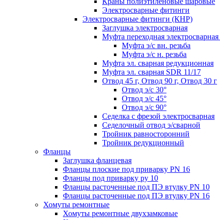
Краны полиэтиленовые шаровые
Электросварные фитинги
Электросварные фитинги (КНР)
Заглушка электросварная
Муфта переходная электросварная 
Муфта э/с вн. резьба
Муфта э/с н. резьба
Муфта эл. cварная редукционная
Муфта эл. сварная SDR 11/17
Отвод 45 г, Отвод 90 г, Отвод 30 г
Отвод э/с 30°
Отвод э/с 45°
Отвод э/с 90°
Седелка с фрезой электросварная
Седелочный отвод э/сварной
Тройник равносторонний
Тройник редукционный
Фланцы
Заглушка фланцевая
Фланцы плоские под приварку PN 16
Фланцы под приварку ру 10
Фланцы расточенные под ПЭ втулку PN 10
Фланцы расточенные под ПЭ втулку PN 16
Хомуты ремонтные
Хомуты ремонтные двухзамковые