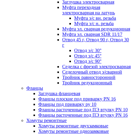
Заглушка электросварная
Муфта переходная
электросварная на латунь
Муфта э/с вн. резьба
Муфта э/с н. резьба
Муфта эл. cварная редукционная
Муфта эл. сварная SDR 11/17
Отвод 45 г, Отвод 90 г, Отвод 30
г
Отвод э/с 30°
Отвод э/с 45°
Отвод э/с 90°
Седелка с фрезой электросварная
Седелочный отвод э/сварной
Тройник равносторонний
Тройник редукционный
Фланцы
Заглушка фланцевая
Фланцы плоские под приварку PN 16
Фланцы под приварку ру 10
Фланцы расточенные под ПЭ втулку PN 10
Фланцы расточенные под ПЭ втулку PN 16
Хомуты ремонтные
Хомуты ремонтные двухзамковые
Хомуты ремонтные однозамковые