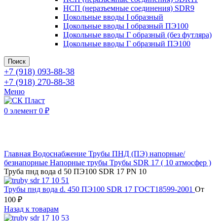
НСП (неразъемные соединения) SDR9
Цокольные вводы I образный
Цокольные вводы I образный ПЭ100
Цокольные вводы Г образный (без футляра)
Цокольные вводы Г образный ПЭ100
Поиск
+7 (918) 093-88-38
+7 (918) 270-88-38
Меню
0
элемент
0
₽
Нажмите, чтобы увеличить
Главная
Водоснабжение
Трубы ПНД (ПЭ) напорные/
безнапорные
Напорные трубы
Трубы SDR 17 ( 10 атмосфер )
Труба пнд вода d 50 ПЭ100 SDR 17 PN 10
Трубы пнд вода d. 450 ПЭ100 SDR 17 ГОСТ18599-2001
От
100
₽
Назад к товарам