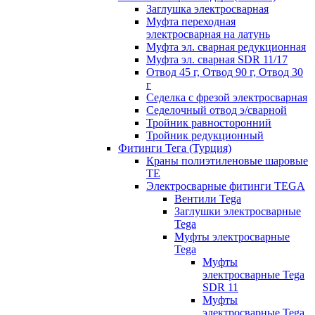
Заглушка электросварная
Муфта переходная
электросварная на латунь
Муфта эл. cварная редукционная
Муфта эл. сварная SDR 11/17
Отвод 45 г, Отвод 90 г, Отвод 30
г
Седелка с фрезой электросварная
Седелочный отвод э/сварной
Тройник равносторонний
Тройник редукционный
Фитинги Тега (Турция)
Краны полиэтиленовые шаровые
TE
Электросварные фитинги TEGA
Вентили Tega
Заглушки электросварные
Tega
Муфты электросварные
Tega
Муфты
электросварные Tega
SDR 11
Муфты
электросварные Tega