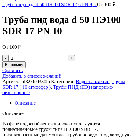
Труба пнд вода d 50 ПЭ100 SDR 17,6 PN 9,5
От
100
₽
Труба пнд вода d 50 ПЭ100
SDR 17 PN 10
От
100
₽
Количество
товара
В корзину
Труба
Сравнить
пнд
Добавить в список желаний
вода
Артикул:
d327fc0380fa
Категории:
Водоснабжение
,
Трубы
d
SDR 17 ( 10 атмосфер )
,
Трубы ПНД (ПЭ) напорные/
50
безнапорные
ПЭ100
SDR
Описание
17
PN
Описание
10
В сфере водоснабжения широко используются
полиэтиленовые трубы типа ПЭ 100 SDR 17,
предназначенные для монтажа трубопроводов под холодную