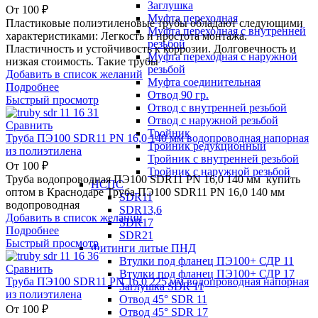
Заглушка
От
100
₽
Муфта переходная
Пластиковые полиэтиленовые трубы обладают следующими
Муфта переходная с внутренней
характеристиками: Легкость и простота монтажа.
резьбой
Пластичность и устойчивость к коррозии. Долговечность и
Муфта переходная с наружной
низкая стоимость. Такие трубы
резьбой
Добавить в список желаний
Муфта соединительная
Подробнее
Отвод 90 гр.
Быстрый просмотр
Отвод с внутренней резьбой
Отвод с наружной резьбой
Сравнить
Тройник
Труба ПЭ100 SDR11 PN 16,0 140 мм водопроводная напорная
Тройник редукционный
из полиэтилена
Тройник с внутренней резьбой
От
100
₽
Тройник с наружной резьбой
Труба водопроводная ПЭ100 SDR11 PN 16,0 140 мм купить
НСПС
оптом в Краснодаре Труба ПЭ100 SDR11 PN 16,0 140 мм
SDR11
водопроводная
SDR13,6
Добавить в список желаний
SDR17
Подробнее
SDR21
Быстрый просмотр
Фитинги литые ПНД
Втулки под фланец ПЭ100+ СДР 11
Сравнить
Втулки под фланец ПЭ100+ СДР 17
Труба ПЭ100 SDR11 PN 16,0 225 мм водопроводная напорная
Заглушка SDR 11
из полиэтилена
Отвод 45° SDR 11
От
100
₽
Отвод 45° SDR 17