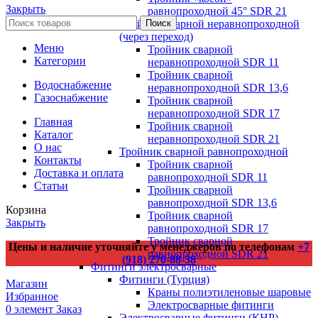
Закрыть
равнопроходной 45° SDR 21
Тройник сварной неравнопроходной
Поиск
(через переход)
Меню
Тройник сварной
Категории
неравнопроходной SDR 11
Тройник сварной
Водоснабжение
неравнопроходной SDR 13,6
Газоснабжение
Тройник сварной
неравнопроходной SDR 17
Главная
Тройник сварной
Каталог
неравнопроходной SDR 21
О нас
Тройник сварной равнопроходной
Контакты
Тройник сварной
Доставка и оплата
равнопроходной SDR 11
Статьи
Тройник сварной
равнопроходной SDR 13,6
Корзина
Тройник сварной
Закрыть
равнопроходной SDR 17
Тройник сварной
Цены и наличие уточняйте у менеджеров по телефонам
+7
равнопроходной SDR 21
(918) 270-88-38
Фитинги электросварные
Фитинги (Турция)
Магазин
Краны полиэтиленовые шаровые
Избранное
Электросварные фитинги
0
элемент
Заказ
Электросварные фитинги (КНР)