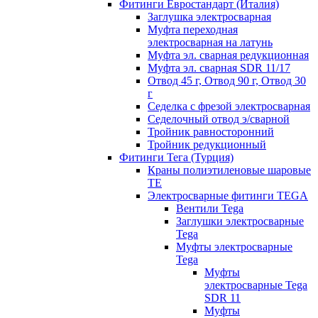
Фитинги Евростандарт (Италия)
Заглушка электросварная
Муфта переходная
электросварная на латунь
Муфта эл. cварная редукционная
Муфта эл. сварная SDR 11/17
Отвод 45 г, Отвод 90 г, Отвод 30
г
Седелка с фрезой электросварная
Седелочный отвод э/сварной
Тройник равносторонний
Тройник редукционный
Фитинги Тега (Турция)
Краны полиэтиленовые шаровые
TE
Электросварные фитинги TEGA
Вентили Tega
Заглушки электросварные
Tega
Муфты электросварные
Tega
Муфты
электросварные Tega
SDR 11
Муфты