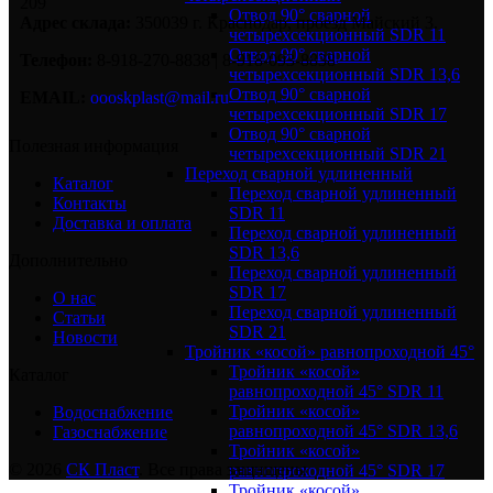
209
Отвод 90° сварной
Адрес склада:
350039 г. Краснодар, проезд Майский 3.
четырехсекционный SDR 11
Отвод 90° сварной
Телефон:
8-918-270-8838 | 8-918-093-8838
четырехсекционный SDR 13,6
Отвод 90° сварной
EMAIL:
oooskplast@mail.ru
четырехсекционный SDR 17
Отвод 90° сварной
Полезная информация
четырехсекционный SDR 21
Переход сварной удлиненный
Каталог
Переход сварной удлиненный
Контакты
SDR 11
Доставка и оплата
Переход сварной удлиненный
SDR 13,6
Дополнительно
Переход сварной удлиненный
SDR 17
О нас
Переход сварной удлиненный
Статьи
SDR 21
Новости
Тройник «косой» равнопроходной 45°
Тройник «косой»
Каталог
равнопроходной 45° SDR 11
Тройник «косой»
Водоснабжение
равнопроходной 45° SDR 13,6
Газоснабжение
Тройник «косой»
© 2026
СК Пласт
. Все права защищены
равнопроходной 45° SDR 17
Тройник «косой»