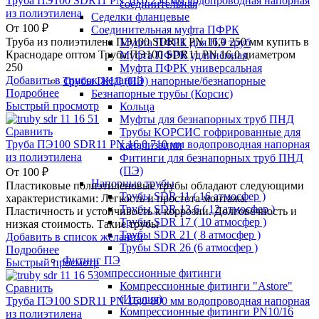
Труба ПЭ100 SDR11 PN 16,0 250 мм водопроводная напорная
соединительная
из полиэтилена
Седелки фланцевые
От
100
₽
Соединительная муфта ПФРК
Труба из полиэтилена ПЭ100 SDR11 PN 16,0 250 мм купить в
Муфта ПФРК для ПЭ труб
Краснодаре оптом Труба ПЭ100 SDR11 PN 16,0 диаметром
Муфта ПФРК удлинённая
250
Муфта ПФРК универсальная
Добавить в список желаний
Трубы ПНД (ПЭ) напорные/безнапорные
Подробнее
Безнапорные трубы (Корсис)
Быстрый просмотр
Кольца
Муфты для безнапорных труб ПНД
Сравнить
Трубы КОРСИС гофрированные для
Труба ПЭ100 SDR11 PN 16,0 710 мм водопроводная напорная
канализации
из полиэтилена
Фитинги для безнапорных труб ПНД
(ПЭ)
От
100
₽
Напорные трубы
Пластиковые полиэтиленовые трубы обладают следующими
Трубы SDR 11 ( 16 атмосфер )
характеристиками: Легкость и простота монтажа.
Трубы SDR 13,6 ( 12 атмосфер )
Пластичность и устойчивость к коррозии. Долговечность и
Трубы SDR 17 ( 10 атмосфер )
низкая стоимость. Такие трубы
Трубы SDR 21 ( 8 атмосфер )
Добавить в список желаний
Трубы SDR 26 (6 атмосфер )
Подробнее
Фитинг ПЭ
Быстрый просмотр
Компрессионные фитинги
Компрессионные фитинги "Astore"
Сравнить
(Италия)
Труба ПЭ100 SDR11 PN 16,0 800 мм водопроводная напорная
Компрессионные фитинги PN10/16
из полиэтилена