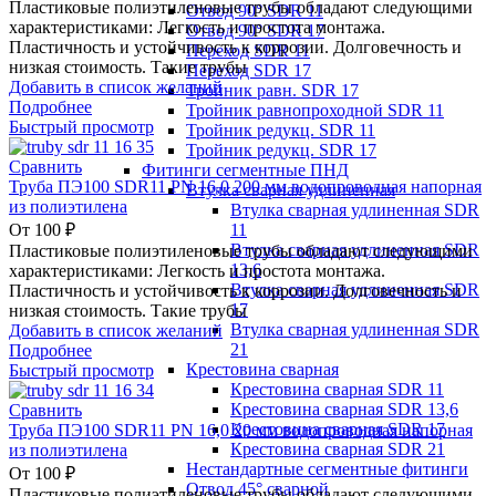
Пластиковые полиэтиленовые трубы обладают следующими
Отвод 90° SDR 11
характеристиками: Легкость и простота монтажа.
Отвод 90° SDR 17
Пластичность и устойчивость к коррозии. Долговечность и
Переход SDR 11
низкая стоимость. Такие трубы
Переход SDR 17
Добавить в список желаний
Тройник равн. SDR 17
Подробнее
Тройник равнопроходной SDR 11
Быстрый просмотр
Тройник редукц. SDR 11
Тройник редукц. SDR 17
Сравнить
Фитинги сегментные ПНД
Труба ПЭ100 SDR11 PN 16,0 200 мм водопроводная напорная
Втулка сварная удлиненная
из полиэтилена
Втулка сварная удлиненная SDR
11
От
100
₽
Втулка сварная удлиненная SDR
Пластиковые полиэтиленовые трубы обладают следующими
13,6
характеристиками: Легкость и простота монтажа.
Втулка сварная удлиненная SDR
Пластичность и устойчивость к коррозии. Долговечность и
17
низкая стоимость. Такие трубы
Втулка сварная удлиненная SDR
Добавить в список желаний
21
Подробнее
Крестовина сварная
Быстрый просмотр
Крестовина сварная SDR 11
Крестовина сварная SDR 13,6
Сравнить
Крестовина сварная SDR 17
Труба ПЭ100 SDR11 PN 16,0 20 мм водопроводная напорная
Крестовина сварная SDR 21
из полиэтилена
Нестандартные сегментные фитинги
От
100
₽
Отвод 45° сварной
Пластиковые полиэтиленовые трубы обладают следующими