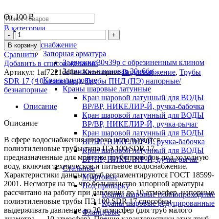
От
100
₽
В категории
Водоснабжение
В корзину
Запорная арматура
Сравнить
Задвижка 30ч39р с обрезиненным клином
Добавить в список желаний
Задвижка клиновая 30ч6бр
Артикул:
1af7221dd8ee
Категории:
Водоснабжение
,
Трубы
Краны шаровые
SDR 17 ( 10 атмосфер )
,
Трубы ПНД (ПЭ) напорные/
Краны шаровые латунные
безнапорные
Кран шаровой латунный для ВОДЫ
Описание
ВР/ВР, НИКЕЛИР-Й, ручка-бабочка
Кран шаровой латунный для ВОДЫ
Описание
ВР/ВР, НИКЕЛИР-Й, ручка-рычаг
Кран шаровой латунный для ВОДЫ
В сфере водоснабжения широко используются
ВР/НР, НИКЕЛИР-Й, ручка-бабочка
полиэтиленовые трубы типа ПЭ 100 SDR 17,
Кран шаровой латунный для ВОДЫ
предназначенные для монтажа трубопроводов под холодную
ВР/НР, НИКЕЛИР-Й, ручка-рычаг
воду, включая техническое и питьевое водоснабжение.
Стальные
Характеристики данных труб регламентируются ГОСТ 18599-
Муфтовые
2001. Несмотря на то, что большинство запорной арматуры
Под приварку
рассчитано на работу при давлении до 10 атмосфер, напорные
Краны шаровые полнопроходные
полиэтиленовые трубы ПЭ 100 SDR 17 способны
Краны шаровые редуцированные
выдерживать давление до 20 атмосфер (для труб малого
Фланцевые
диаметра — 10 атмосфер). Прочие характеристики этих труб