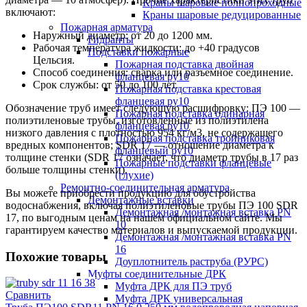
Краны шаровые полнопроходные
включают:
Краны шаровые редуцированные
Пожарная арматура
Наружный диаметр: от 20 до 1200 мм.
Гидранты
Рабочая температура жидкости: до +40 градусов
Подставки пожарные
Цельсия.
Пожарная подставка двойная
Способ соединения: сварка или разъемное соединение.
фланцевая ру10
Срок службы: от 50 до 100 лет.
Пожарная подставка крестовая
фланцевая ру10
Обозначение труб имеет следующую расшифровку: ПЭ 100 —
Пожарная подставка одинарная
полиэтиленовые трубы, изготовленные из полиэтилена
фланцевая ру10
низкого давления с плотностью 954 кг/м3, не содержащего
Пожарная подставка тройниковая
вредных компонентов; SDR 17 — отношение диаметра к
фланцевый ру10
толщине стенки (SDR 17 означает, что диаметр трубы в 17 раз
Пожарные подставки фланцевые
больше толщины стенки).
(глухие)
Ремонтно-соединительная арматура
Вы можете приобрести продукцию для обустройства
Демонтажные вставки
водоснабжения, включая полиэтиленовые трубы ПЭ 100 SDR
Демонтажная /монтажная вставка PN
17, по выгодным ценам на нашем официальном сайте. Мы
10
гарантируем качество материалов и выпускаемой продукции.
Демонтажная /монтажная вставка PN
16
Похожие товары
Доуплотнитель раструба (РУРС)
Муфты соединительные ДРК
Муфта ДРК для ПЭ труб
Сравнить
Муфта ДРК универсальная