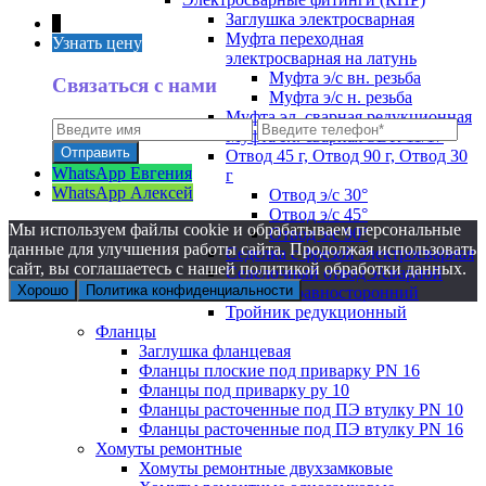
Заглушка электросварная
↑
Муфта переходная
Узнать цену
электросварная на латунь
Муфта э/с вн. резьба
Связаться с нами
Муфта э/с н. резьба
Муфта эл. cварная редукционная
Муфта эл. сварная SDR 11/17
Отвод 45 г, Отвод 90 г, Отвод 30
WhatsApp Евгения
г
WhatsApp Алексей
Отвод э/с 30°
Отвод э/с 45°
Мы используем файлы cookie и обрабатываем персональные
Отвод э/с 90°
данные для улучшения работы сайта. Продолжая использовать
Седелка с фрезой электросварная
сайт, вы соглашаетесь с нашей политикой обработки данных.
Седелочный отвод э/сварной
Хорошо
Политика конфиденциальности
Тройник равносторонний
Тройник редукционный
Фланцы
Заглушка фланцевая
Фланцы плоские под приварку PN 16
Фланцы под приварку ру 10
Фланцы расточенные под ПЭ втулку PN 10
Фланцы расточенные под ПЭ втулку PN 16
Хомуты ремонтные
Хомуты ремонтные двухзамковые