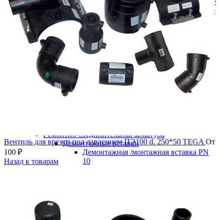
Краны шаровые полнопроходные
Краны шаровые редуцированные
Пожарная арматура
Гидранты
Подставки пожарные
Пожарная подставка двойная
фланцевая ру10
Пожарная подставка крестовая
фланцевая ру10
Пожарная подставка одинарная
фланцевая ру10
Пожарная подставка тройниковая
фланцевый ру10
Пожарные подставки фланцевые
(глухие)
Ремонтно-соединительная арматура
Вентиль для врезки под давлением ПЭ100 d. 250*50 TEGA
От
Демонтажные вставки
100
₽
Демонтажная /монтажная вставка PN
10
Назад к товарам
Демонтажная /монтажная вставка PN
16
Доуплотнитель раструба (РУРС)
Муфты соединительные ДРК
Муфта ДРК для ПЭ труб
Муфта ДРК универсальная