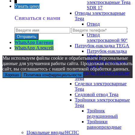
↑
электросварные Tega
Узнать цену
SDR 17
Отводы электросварные
Связаться с нами
Tega
Отвод
электросварной 45°
Отвод
электросварной 90°
WhatsApp Евгения
Патрубок-накладка TEGA
WhatsApp Алексей
Патрубок-накладка
SDR 11
Мы используем файлы cookie и обрабатываем персональные
Патрубок-накладка
данные для улучшения работы сайта. Продолжая использовать
SDR 17
сайт, вы соглашаетесь с нашей политикой обработки данных.
Переходы электросварные
Хорошо
Политика конфиденциальности
Tega
Седелки электросварные
Tega
Седловой отвод Tega
Тройники электросварные
Tega
Тройник
редукционный
Тройники
равнопроходные
Цокольные вводы/НСПС