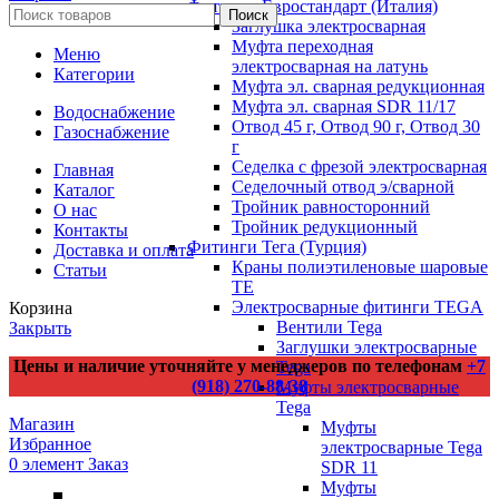
Фитинги Евростандарт (Италия)
Поиск
Заглушка электросварная
Муфта переходная
Меню
электросварная на латунь
Категории
Муфта эл. cварная редукционная
Муфта эл. сварная SDR 11/17
Водоснабжение
Отвод 45 г, Отвод 90 г, Отвод 30
Газоснабжение
г
Седелка с фрезой электросварная
Главная
Седелочный отвод э/сварной
Каталог
Тройник равносторонний
О нас
Тройник редукционный
Контакты
Фитинги Тега (Турция)
Доставка и оплата
Краны полиэтиленовые шаровые
Статьи
TE
Электросварные фитинги TEGA
Корзина
Вентили Tega
Закрыть
Заглушки электросварные
Цены и наличие уточняйте у менеджеров по телефонам
+7
Tega
(918) 270-88-38
Муфты электросварные
Tega
Магазин
Муфты
Избранное
электросварные Tega
0
элемент
Заказ
SDR 11
Муфты