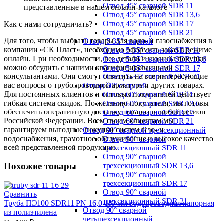
Отвод 45° сварной SDR 11
представленные в нашем онлайн-каталоге
Отвод 45° сварной SDR 13,6
Отвод 45° сварной SDR 17
Как с нами сотрудничать?
Отвод 45° сварной SDR 21
Для того, чтобы выбрать товары для водо- и газоснабжения в
Отвод 5-35° сварной
компании «СК Пласт», необходимо оформить заказ в режиме
Отвод 5-35° сварной SDR 11
онлайн. При необходимости, все детали и нюансы покупки
Отвод 5-35° сварной SDR 13,6
можно обсудить с нашими квалифицированными
Отвод 5-35° сварной SDR 17
консультантами. Они смогут ответить на все интересующие
Отвод 5-35° сварной SDR 21
вас вопросы о трубопроводной арматуре и других товарах.
Отвод 60° сварной
Для постоянных клиентов и оптовых покупателей действует
Отвод 60° сварной SDR 11
гибкая система скидок. По желанию покупателя, мы готовы
Отвод 60° сварной SDR 13,6
обеспечить оперативную доставку товаров в любой регион
Отвод 60° сварной SDR 17
Российской Федерации. Всем своим клиентам мы
Отвод 60° сварной SDR 21
гарантируем выгодные покупки систем газо- и
Отвод 90° сварной трехсекционный
водоснабжения, грамотное обслуживание и высокое качество
Отвод 90° сварной
всей представленной продукции.
трехсекционный SDR 11
Отвод 90° сварной
Похожие товары
трехсекционный SDR 13,6
Отвод 90° сварной
трехсекционный SDR 17
Отвод 90° сварной
Сравнить
трехсекционный SDR 21
Труба ПЭ100 SDR11 PN 16,0 110 мм водопроводная напорная
Отвод 90° сварной
из полиэтилена
четырехсекционный