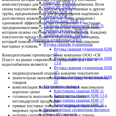
Отвод 90° SDR 11
комплектующих для систем газо- и водоснабжения. Всем
Отвод 90° SDR 17
своим покупателям мы предлагаем пластиковые и другие
Переход SDR 11
трубы, предназначенные для формирования надёжных и
Переход SDR 17
долговечных инженерных систем. Наша компания с
Тройник равн. SDR 17
одинаковой эффективностью сотрудничает с частными
Тройник равнопроходной SDR 11
предпринимателями, а также многими предприятиями,
Тройник редукц. SDR 11
которым нужны системы водо- и газоснабжения. Каждому
Тройник редукц. SDR 17
покупателю предоставляется персональный менеджер,
Фитинги сегментные ПНД
который поможет совершить покупку на максимально
Втулка сварная удлиненная
выгодных условиях.
Втулка сварная удлиненная SDR
11
Конкурентными преимуществами компании ООО «СК
Втулка сварная удлиненная SDR
Пласт» на рынке современной продукции для газо- и
13,6
водоснабжения являются:
Втулка сварная удлиненная SDR
17
индивидуальный подход к каждому покупателю
Втулка сварная удлиненная SDR
значительная экономия времени и средств на покупку
21
товаров
Крестовина сварная
комплектация заказа любого объёма в максимально
Крестовина сварная SDR 11
короткие сроки
Крестовина сварная SDR 13,6
готовность выполнить заказа на поставку
Крестовина сварная SDR 17
нестандартной продукции
Крестовина сварная SDR 21
прямые поставки товаров от ведущих европейских и
Нестандартные сегментные фитинги
мировых производителей
Отвод 45° сварной
наличие сертификатов качества на все товары,