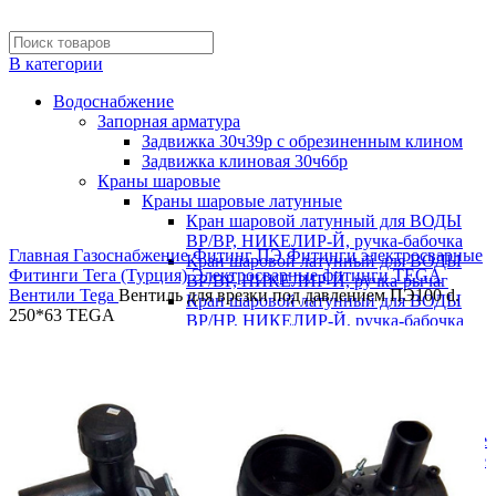
В категории
Водоснабжение
Запорная арматура
Задвижка 30ч39р с обрезиненным клином
Задвижка клиновая 30ч6бр
Краны шаровые
Краны шаровые латунные
Кран шаровой латунный для ВОДЫ
Нажмите, чтобы увеличить
ВР/ВР, НИКЕЛИР-Й, ручка-бабочка
Главная
Газоснабжение
Фитинг ПЭ
Фитинги электросварные
Кран шаровой латунный для ВОДЫ
Фитинги Тега (Турция)
Электросварные фитинги TEGA
ВР/ВР, НИКЕЛИР-Й, ручка-рычаг
Вентили Tega
Вентиль для врезки под давлением ПЭ100 d.
Кран шаровой латунный для ВОДЫ
250*63 TEGA
ВР/НР, НИКЕЛИР-Й, ручка-бабочка
Кран шаровой латунный для ВОДЫ
ВР/НР, НИКЕЛИР-Й, ручка-рычаг
Стальные
Муфтовые
Под приварку
Краны шаровые полнопроходные
Краны шаровые редуцированные
Фланцевые