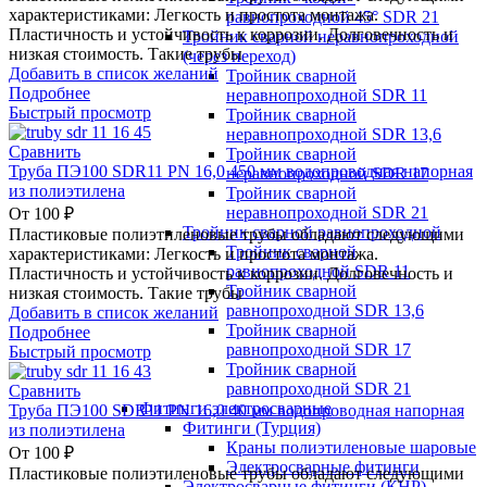
характеристиками: Легкость и простота монтажа.
равнопроходной 45° SDR 21
Пластичность и устойчивость к коррозии. Долговечность и
Тройник сварной неравнопроходной
низкая стоимость. Такие трубы
(через переход)
Добавить в список желаний
Тройник сварной
Подробнее
неравнопроходной SDR 11
Быстрый просмотр
Тройник сварной
неравнопроходной SDR 13,6
Сравнить
Тройник сварной
Труба ПЭ100 SDR11 PN 16,0 450 мм водопроводная напорная
неравнопроходной SDR 17
из полиэтилена
Тройник сварной
неравнопроходной SDR 21
От
100
₽
Тройник сварной равнопроходной
Пластиковые полиэтиленовые трубы обладают следующими
Тройник сварной
характеристиками: Легкость и простота монтажа.
равнопроходной SDR 11
Пластичность и устойчивость к коррозии. Долговечность и
Тройник сварной
низкая стоимость. Такие трубы
равнопроходной SDR 13,6
Добавить в список желаний
Тройник сварной
Подробнее
равнопроходной SDR 17
Быстрый просмотр
Тройник сварной
равнопроходной SDR 21
Сравнить
Фитинги электросварные
Труба ПЭ100 SDR11 PN 16,0 40 мм водопроводная напорная
Фитинги (Турция)
из полиэтилена
Краны полиэтиленовые шаровые
От
100
₽
Электросварные фитинги
Пластиковые полиэтиленовые трубы обладают следующими
Электросварные фитинги (КНР)