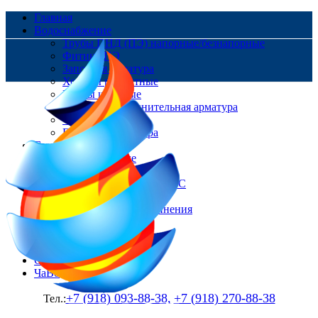
Главная
Водоснабжение
Трубы ПНД (ПЭ) напорные/безнапорные
Фитинг ПЭ
Запорная арматура
Хомуты ремонтные
Краны шаровые
Ремонтно-соединительная арматура
Фланцы
Пожарная арматура
Газоснабжение
Трубы Газовые
Фитинг ПЭ
Цокольные вводы/НСПС
Краны шаровые
Изолирующие соединения
Контакты
Доставка и оплата
О нас
Статьи
ЧаВо
+7 (918) 093-88-38,
+7 (918) 270-88-38
Тел.: