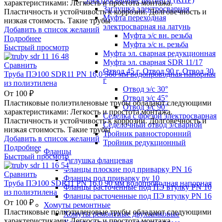
характеристиками: Легкость и простота монтажа.
Заглушка электросварная
Пластичность и устойчивость к коррозии. Долговечность и
Муфта переходная
низкая стоимость. Такие трубы
электросварная на латунь
Добавить в список желаний
Муфта э/с вн. резьба
Подробнее
Муфта э/с н. резьба
Быстрый просмотр
Муфта эл. cварная редукционная
Муфта эл. сварная SDR 11/17
Сравнить
Отвод 45 г, Отвод 90 г, Отвод 30
Труба ПЭ100 SDR11 PN 16,0 560 мм водопроводная напорная
г
из полиэтилена
Отвод э/с 30°
От
100
₽
Отвод э/с 45°
Пластиковые полиэтиленовые трубы обладают следующими
Отвод э/с 90°
характеристиками: Легкость и простота монтажа.
Седелка с фрезой электросварная
Пластичность и устойчивость к коррозии. Долговечность и
Седелочный отвод э/сварной
низкая стоимость. Такие трубы
Тройник равносторонний
Добавить в список желаний
Тройник редукционный
Подробнее
Фланцы
Быстрый просмотр
Заглушка фланцевая
Фланцы плоские под приварку PN 16
Сравнить
Фланцы под приварку ру 10
Труба ПЭ100 SDR11 PN 16,0 90 мм водопроводная напорная
Фланцы расточенные под ПЭ втулку PN 10
из полиэтилена
Фланцы расточенные под ПЭ втулку PN 16
От
100
₽
Хомуты ремонтные
Пластиковые полиэтиленовые трубы обладают следующими
Хомуты ремонтные двухзамковые
характеристиками: Легкость и простота монтажа.