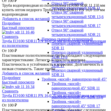
От
100
₽
Отвод 90° сварной
Труба водопроводная из полиэтилена ПЭ100 SDR 11 110 мм
четырехсекционный SDR 11
купить оптом недорого Труба ПЭ100 SDR11 PN 16,0 110 мм
Отвод 90° сварной
водопроводная
четырехсекционный SDR 13,6
Добавить в список желаний
Отвод 90° сварной
Подробнее
четырехсекционный SDR 17
Быстрый просмотр
Отвод 90° сварной
четырехсекционный SDR 21
Сравнить
Переход сварной удлиненный
Труба ПЭ100 SDR11 PN 16,0 50 мм водопроводная напорная
Переход сварной удлиненный
из полиэтилена
SDR 11
От
100
₽
Переход сварной удлиненный
Пластиковые полиэтиленовые трубы обладают следующими
SDR 13,6
характеристиками: Легкость и простота монтажа.
Переход сварной удлиненный
Пластичность и устойчивость к коррозии. Долговечность и
SDR 17
низкая стоимость. Такие трубы
Переход сварной удлиненный
Добавить в список желаний
SDR 21
Подробнее
Тройник «косой» равнопроходной 45°
Быстрый просмотр
Тройник «косой»
равнопроходной 45° SDR 11
Сравнить
Тройник «косой»
Труба ПЭ100 SDR11 PN 16,0 20 мм водопроводная напорная
равнопроходной 45° SDR 13,6
из полиэтилена
Тройник «косой»
От
100
₽
равнопроходной 45° SDR 17
Пластиковые полиэтиленовые трубы обладают следующими
Тройник «косой»