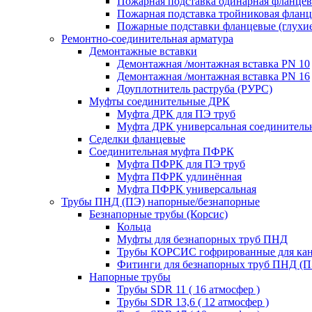
Пожарная подставка одинарная фланцев
Пожарная подставка тройниковая флан
Пожарные подставки фланцевые (глухи
Ремонтно-соединительная арматура
Демонтажные вставки
Демонтажная /монтажная вставка PN 10
Демонтажная /монтажная вставка PN 16
Доуплотнитель раструба (РУРС)
Муфты соединительные ДРК
Муфта ДРК для ПЭ труб
Муфта ДРК универсальная соединитель
Седелки фланцевые
Соединительная муфта ПФРК
Муфта ПФРК для ПЭ труб
Муфта ПФРК удлинённая
Муфта ПФРК универсальная
Трубы ПНД (ПЭ) напорные/безнапорные
Безнапорные трубы (Корсис)
Кольца
Муфты для безнапорных труб ПНД
Трубы КОРСИС гофрированные для ка
Фитинги для безнапорных труб ПНД (П
Напорные трубы
Трубы SDR 11 ( 16 атмосфер )
Трубы SDR 13,6 ( 12 атмосфер )