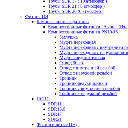
Трубы SDR 17 ( 10 атмосфер )
Трубы SDR 21 ( 8 атмосфер )
Трубы SDR 26 (6 атмосфер )
Фитинг ПЭ
Компрессионные фитинги
Компрессионные фитинги "Astore" (Ита
Компрессионные фитинги PN10/16
Заглушка
Муфта переходная
Муфта переходная с внутренней р
Муфта переходная с наружной рез
Муфта соединительная
Отвод 90 гр.
Отвод с внутренней резьбой
Отвод с наружной резьбой
Тройник
Тройник редукционный
Тройник с внутренней резьбой
Тройник с наружной резьбой
НСПС
SDR11
SDR13,6
SDR17
SDR21
Фитинги литые ПНД