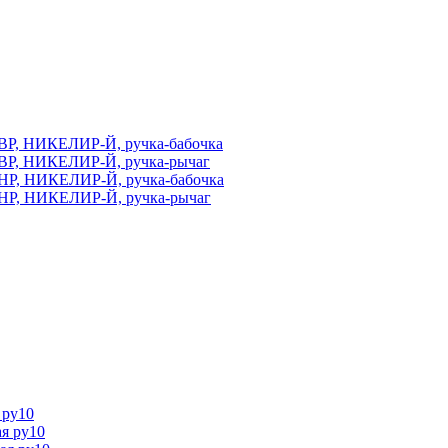
ВР, НИКЕЛИР-Й, ручка-бабочка
ВР, НИКЕЛИР-Й, ручка-рычаг
НР, НИКЕЛИР-Й, ручка-бабочка
НР, НИКЕЛИР-Й, ручка-рычаг
 ру10
я ру10