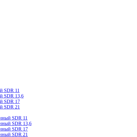
ый SDR 11
й SDR 13,6
ый SDR 17
ый SDR 21
онный SDR 11
онный SDR 13,6
онный SDR 17
онный SDR 21