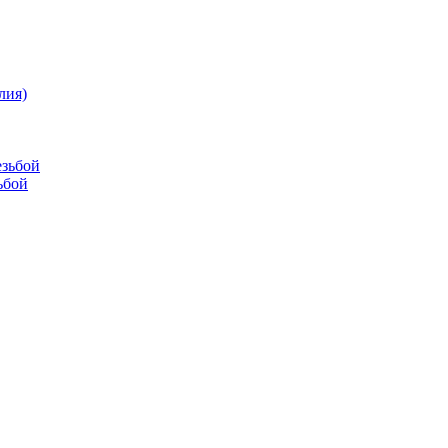
лия)
езьбой
ьбой