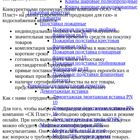
Краны шаровые полнопроходные
Краны шаровые редуцированные
Конкурентными преимуществами компании ООО «СК
Пожарная арматура
Пласт» на рынке современной продукции для газо- и
Гидранты
водоснабжения являются:
Подставки пожарные
Пожарная подставка двойная
индивидуальный подход к каждому покупателю
фланцевая ру10
значительная экономия времени и средств на покупку
Пожарная подставка крестовая
товаров
фланцевая ру10
комплектация заказа любого объёма в максимально
Пожарная подставка одинарная
короткие сроки
фланцевая ру10
готовность выполнить заказа на поставку
Пожарная подставка тройниковая
нестандартной продукции
фланцевый ру10
прямые поставки товаров от ведущих европейских и
Пожарные подставки фланцевые
мировых производителей
(глухие)
наличие сертификатов качества на все товары,
Ремонтно-соединительная арматура
представленные в нашем онлайн-каталоге
Демонтажные вставки
Демонтажная /монтажная вставка PN
Как с нами сотрудничать?
10
Демонтажная /монтажная вставка PN
Для того, чтобы выбрать товары для водо- и газоснабжения в
16
компании «СК Пласт», необходимо оформить заказ в режиме
Доуплотнитель раструба (РУРС)
онлайн. При необходимости, все детали и нюансы покупки
Муфты соединительные ДРК
можно обсудить с нашими квалифицированными
Муфта ДРК для ПЭ труб
консультантами. Они смогут ответить на все интересующие
Муфта ДРК универсальная
вас вопросы о трубопроводной арматуре и других товарах.