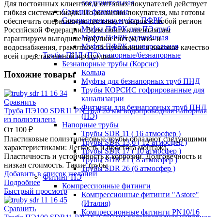
соединительная
Для постоянных клиентов и оптовых покупателей действует
Седелки фланцевые
гибкая система скидок. По желанию покупателя, мы готовы
Соединительная муфта ПФРК
обеспечить оперативную доставку товаров в любой регион
Муфта ПФРК для ПЭ труб
Российской Федерации. Всем своим клиентам мы
Муфта ПФРК удлинённая
гарантируем выгодные покупки систем газо- и
Муфта ПФРК универсальная
водоснабжения, грамотное обслуживание и высокое качество
Трубы ПНД (ПЭ) напорные/безнапорные
всей представленной продукции.
Безнапорные трубы (Корсис)
Кольца
Похожие товары
Муфты для безнапорных труб ПНД
Трубы КОРСИС гофрированные для
канализации
Сравнить
Фитинги для безнапорных труб ПНД
Труба ПЭ100 SDR11 PN 16,0 20 мм водопроводная напорная
(ПЭ)
из полиэтилена
Напорные трубы
От
100
₽
Трубы SDR 11 ( 16 атмосфер )
Пластиковые полиэтиленовые трубы обладают следующими
Трубы SDR 13,6 ( 12 атмосфер )
характеристиками: Легкость и простота монтажа.
Трубы SDR 17 ( 10 атмосфер )
Пластичность и устойчивость к коррозии. Долговечность и
Трубы SDR 21 ( 8 атмосфер )
низкая стоимость. Такие трубы
Трубы SDR 26 (6 атмосфер )
Добавить в список желаний
Фитинг ПЭ
Подробнее
Компрессионные фитинги
Быстрый просмотр
Компрессионные фитинги "Astore"
(Италия)
Сравнить
Компрессионные фитинги PN10/16