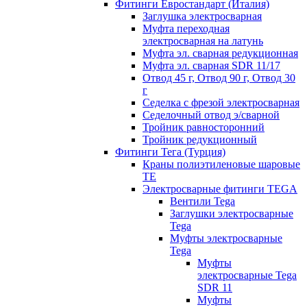
Фитинги Евростандарт (Италия)
Заглушка электросварная
Муфта переходная
электросварная на латунь
Муфта эл. cварная редукционная
Муфта эл. сварная SDR 11/17
Отвод 45 г, Отвод 90 г, Отвод 30
г
Седелка с фрезой электросварная
Седелочный отвод э/сварной
Тройник равносторонний
Тройник редукционный
Фитинги Тега (Турция)
Краны полиэтиленовые шаровые
TE
Электросварные фитинги TEGA
Вентили Tega
Заглушки электросварные
Tega
Муфты электросварные
Tega
Муфты
электросварные Tega
SDR 11
Муфты