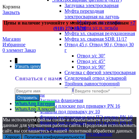
Заглушка электросварная
Корзина
Муфта переходная
Закрыть
электросварная на латунь
Муфта э/с вн. резьба
Цены и наличие уточняйте у менеджеров по телефонам
+7
Муфта э/с н. резьба
(918) 270-88-38
Муфта эл. cварная редукционная
Муфта эл. сварная SDR 11/17
Магазин
Отвод 45 г, Отвод 90 г, Отвод 30
Избранное
г
0
элемент
Заказ
Отвод э/с 30°
↑
Отвод э/с 45°
Узнать цену
Отвод э/с 90°
Седелка с фрезой электросварная
Связаться с нами
Седелочный отвод э/сварной
Тройник равносторонний
Тройник редукционный
Фланцы
Заглушка фланцевая
WhatsApp Евгения
Фланцы плоские под приварку PN 16
WhatsApp Алексей
Фланцы под приварку ру 10
Фланцы расточенные под ПЭ втулку PN 10
Мы используем файлы cookie и обрабатываем персональные
Фланцы расточенные под ПЭ втулку PN 16
данные для улучшения работы сайта. Продолжая использовать
Хомуты ремонтные
сайт, вы соглашаетесь с нашей политикой обработки данных.
Хомуты ремонтные двухзамковые
Хорошо
Политика конфиденциальности