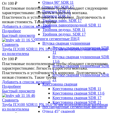
Отвод 90° SDR 11
От
100
₽
Отвод 90° SDR 17
Пластиковые полиэтиленовые трубы обладают следующими
Переход SDR 11
характеристиками: Легкость и простота монтажа.
Переход SDR 17
Пластичность и устойчивость к коррозии. Долговечность и
Тройник равн. SDR 17
низкая стоимость. Такие трубы
Тройник равнопроходной SDR 11
Добавить в список желаний
Тройник редукц. SDR 11
Подробнее
Тройник редукц. SDR 17
Быстрый просмотр
Фитинги сегментные ПНД
Втулка сварная удлиненная
Сравнить
Втулка сварная удлиненная SDR
Труба ПЭ100 SDR11 PN 16,0 75 мм водопроводная напорная
11
из полиэтилена
Втулка сварная удлиненная SDR
От
100
₽
13,6
Пластиковые полиэтиленовые трубы обладают следующими
Втулка сварная удлиненная SDR
характеристиками: Легкость и простота монтажа.
17
Пластичность и устойчивость к коррозии. Долговечность и
Втулка сварная удлиненная SDR
низкая стоимость. Такие трубы
21
Добавить в список желаний
Крестовина сварная
Подробнее
Крестовина сварная SDR 11
Быстрый просмотр
Крестовина сварная SDR 13,6
Крестовина сварная SDR 17
Сравнить
Крестовина сварная SDR 21
Труба ПЭ100 SDR11 PN 16,0 50 мм водопроводная напорная
Нестандартные сегментные фитинги
из полиэтилена
Отвод 45° сварной