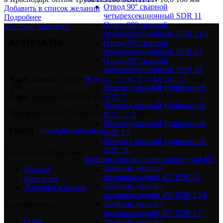
Отвод 90° сварной
Добавить в список желаний
четырехсекционный SDR 11
Подробнее
Отвод 90° сварной
Быстрый просмотр
четырехсекционный SDR 13,6
КОНТАКТЫ
Отвод 90° сварной
четырехсекционный SDR 17
Отвод 90° сварной
четырехсекционный SDR 21
Переход сварной удлиненный
Адрес офиса:
350039 г. Краснодар, проезд Майский 5 оф.
Переход сварной удлиненный
209
SDR 11
Адрес склада:
350039 г. Краснодар, проезд Майский 3.
Переход сварной удлиненный
Телефон:
8-918-270-8838 | 8-918-093-8838
SDR 13,6
Переход сварной удлиненный
EMAIL:
oooskplast@mail.ru
SDR 17
Переход сварной удлиненный
SDR 21
Полезная информация
Тройник «косой» равнопроходной 45°
Тройник «косой»
Каталог
равнопроходной 45° SDR 11
Контакты
Тройник «косой»
Доставка и оплата
равнопроходной 45° SDR 13,6
Тройник «косой»
Дополнительно
равнопроходной 45° SDR 17
О нас
Тройник «косой»