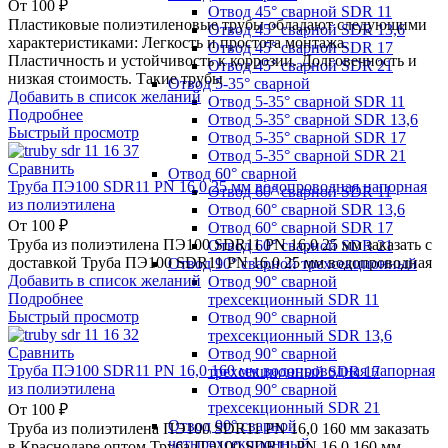
От
100
₽
Отвод 45° сварной SDR 11
Пластиковые полиэтиленовые трубы обладают следующими
Отвод 45° сварной SDR 13,6
характеристиками: Легкость и простота монтажа.
Отвод 45° сварной SDR 17
Пластичность и устойчивость к коррозии. Долговечность и
Отвод 45° сварной SDR 21
низкая стоимость. Такие трубы
Отвод 5-35° сварной
Добавить в список желаний
Отвод 5-35° сварной SDR 11
Подробнее
Отвод 5-35° сварной SDR 13,6
Быстрый просмотр
Отвод 5-35° сварной SDR 17
Отвод 5-35° сварной SDR 21
Сравнить
Отвод 60° сварной
Труба ПЭ100 SDR11 PN 16,0 25 мм водопроводная напорная
Отвод 60° сварной SDR 11
из полиэтилена
Отвод 60° сварной SDR 13,6
От
100
₽
Отвод 60° сварной SDR 17
Труба из полиэтилена ПЭ100 SDR11 PN 16,0 25 мм заказать с
Отвод 60° сварной SDR 21
доставкой Труба ПЭ100 SDR11 PN 16,0 25 мм водопроводная
Отвод 90° сварной трехсекционный
Добавить в список желаний
Отвод 90° сварной
Подробнее
трехсекционный SDR 11
Быстрый просмотр
Отвод 90° сварной
трехсекционный SDR 13,6
Сравнить
Отвод 90° сварной
Труба ПЭ100 SDR11 PN 16,0 160 мм водопроводная напорная
трехсекционный SDR 17
из полиэтилена
Отвод 90° сварной
трехсекционный SDR 21
От
100
₽
Отвод 90° сварной
Труба из полиэтилена ПЭ100 SDR11 PN 16,0 160 мм заказать
четырехсекционный
в Краснодаре оптом Труба ПЭ100 SDR11 PN 16,0 160 мм