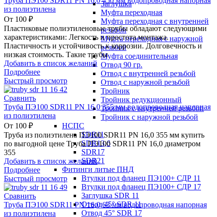
Труба ПЭ100 SDR11 PN 16,0 450 мм водопроводная напорная
Заглушка
из полиэтилена
Муфта переходная
От
100
₽
Муфта переходная с внутренней
Пластиковые полиэтиленовые трубы обладают следующими
резьбой
характеристиками: Легкость и простота монтажа.
Муфта переходная с наружной
Пластичность и устойчивость к коррозии. Долговечность и
резьбой
низкая стоимость. Такие трубы
Муфта соединительная
Добавить в список желаний
Отвод 90 гр.
Подробнее
Отвод с внутренней резьбой
Быстрый просмотр
Отвод с наружной резьбой
Тройник
Сравнить
Тройник редукционный
Труба ПЭ100 SDR11 PN 16,0 355 мм водопроводная напорная
Тройник с внутренней резьбой
из полиэтилена
Тройник с наружной резьбой
НСПС
От
100
₽
SDR11
Труба из полиэтилена ПЭ100 SDR11 PN 16,0 355 мм купить
SDR13,6
по выгодной цене Труба ПЭ100 SDR11 PN 16,0 диаметром
SDR17
355
SDR21
Добавить в список желаний
Фитинги литые ПНД
Подробнее
Втулки под фланец ПЭ100+ СДР 11
Быстрый просмотр
Втулки под фланец ПЭ100+ СДР 17
Заглушка SDR 11
Сравнить
Отвод 45° SDR 11
Труба ПЭ100 SDR11 PN 16,0 63 мм водопроводная напорная
Отвод 45° SDR 17
из полиэтилена