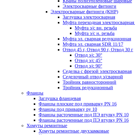
Краны полиэтиленовые шаровые
Электросварные фитинги
Электросварные фитинги (КНР)
Заглушка электросварная
Муфта переходная электросварная 
Муфта э/с вн. резьба
Муфта э/с н. резьба
Муфта эл. cварная редукционная
Муфта эл. сварная SDR 11/17
Отвод 45 г, Отвод 90 г, Отвод 30 г
Отвод э/с 30°
Отвод э/с 45°
Отвод э/с 90°
Седелка с фрезой электросварная
Седелочный отвод э/сварной
Тройник равносторонний
Тройник редукционный
Фланцы
Заглушка фланцевая
Фланцы плоские под приварку PN 16
Фланцы под приварку ру 10
Фланцы расточенные под ПЭ втулку PN 10
Фланцы расточенные под ПЭ втулку PN 16
Хомуты ремонтные
Хомуты ремонтные двухзамковые