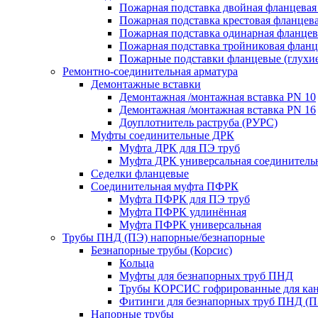
Пожарная подставка двойная фланцевая
Пожарная подставка крестовая фланцева
Пожарная подставка одинарная фланцев
Пожарная подставка тройниковая флан
Пожарные подставки фланцевые (глухи
Ремонтно-соединительная арматура
Демонтажные вставки
Демонтажная /монтажная вставка PN 10
Демонтажная /монтажная вставка PN 16
Доуплотнитель раструба (РУРС)
Муфты соединительные ДРК
Муфта ДРК для ПЭ труб
Муфта ДРК универсальная соединитель
Седелки фланцевые
Соединительная муфта ПФРК
Муфта ПФРК для ПЭ труб
Муфта ПФРК удлинённая
Муфта ПФРК универсальная
Трубы ПНД (ПЭ) напорные/безнапорные
Безнапорные трубы (Корсис)
Кольца
Муфты для безнапорных труб ПНД
Трубы КОРСИС гофрированные для ка
Фитинги для безнапорных труб ПНД (П
Напорные трубы