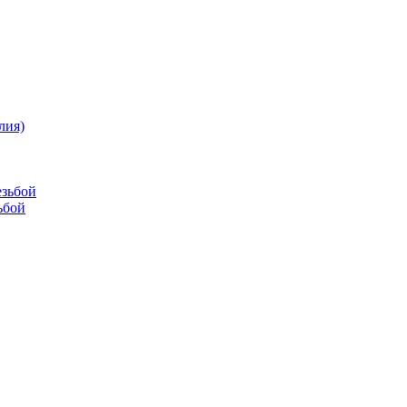
лия)
езьбой
ьбой