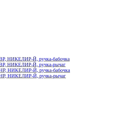
ВР, НИКЕЛИР-Й, ручка-бабочка
ВР, НИКЕЛИР-Й, ручка-рычаг
НР, НИКЕЛИР-Й, ручка-бабочка
НР, НИКЕЛИР-Й, ручка-рычаг