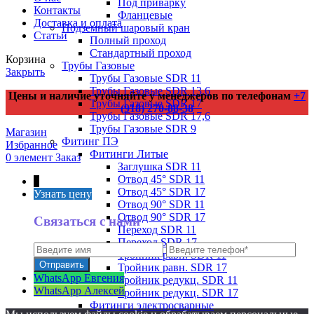
Под приварку
Контакты
Фланцевые
Доставка и оплата
Подземный шаровый кран
Статьи
Полный проход
Стандартный проход
Корзина
Трубы Газовые
Закрыть
Трубы Газовые SDR 11
Трубы Газовые SDR 13,6
Цены и наличие уточняйте у менеджеров по телефонам
+7
Трубы Газовые SDR 17
(918) 270-88-38
Трубы Газовые SDR 17,6
Трубы Газовые SDR 9
Магазин
Фитинг ПЭ
Избранное
Фитинги Литые
0
элемент
Заказ
Заглушка SDR 11
Отвод 45° SDR 11
↑
Отвод 45° SDR 17
Узнать цену
Отвод 90° SDR 11
Отвод 90° SDR 17
Связаться с нами
Переход SDR 11
Переход SDR 17
Тройник равн. SDR 11
Тройник равн. SDR 17
WhatsApp Евгения
Тройник редукц. SDR 11
WhatsApp Алексей
Тройник редукц. SDR 17
Фитинги электросварные