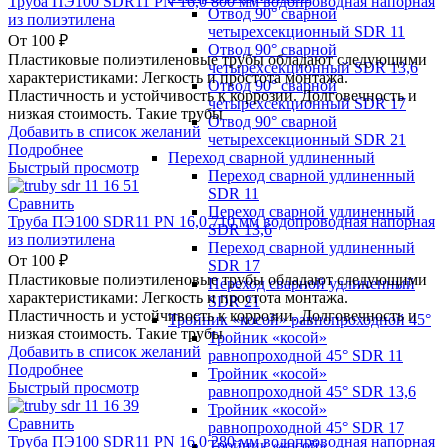
Труба ПЭ100 SDR11 PN 16,0 800 мм водопроводная напорная
Отвод 90° сварной
из полиэтилена
четырехсекционный SDR 11
От
100
₽
Отвод 90° сварной
Пластиковые полиэтиленовые трубы обладают следующими
четырехсекционный SDR 13,6
характеристиками: Легкость и простота монтажа.
Отвод 90° сварной
Пластичность и устойчивость к коррозии. Долговечность и
четырехсекционный SDR 17
низкая стоимость. Такие трубы
Отвод 90° сварной
Добавить в список желаний
четырехсекционный SDR 21
Подробнее
Переход сварной удлиненный
Быстрый просмотр
Переход сварной удлиненный
SDR 11
Сравнить
Переход сварной удлиненный
Труба ПЭ100 SDR11 PN 16,0 710 мм водопроводная напорная
SDR 13,6
из полиэтилена
Переход сварной удлиненный
От
100
₽
SDR 17
Пластиковые полиэтиленовые трубы обладают следующими
Переход сварной удлиненный
характеристиками: Легкость и простота монтажа.
SDR 21
Пластичность и устойчивость к коррозии. Долговечность и
Тройник «косой» равнопроходной 45°
низкая стоимость. Такие трубы
Тройник «косой»
Добавить в список желаний
равнопроходной 45° SDR 11
Подробнее
Тройник «косой»
Быстрый просмотр
равнопроходной 45° SDR 13,6
Тройник «косой»
Сравнить
равнопроходной 45° SDR 17
Труба ПЭ100 SDR11 PN 16,0 280 мм водопроводная напорная
Тройник «косой»