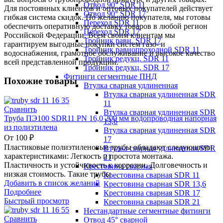
Отвод 90° SDR 11
Для постоянных клиентов и оптовых покупателей действует
Отвод 90° SDR 17
гибкая система скидок. По желанию покупателя, мы готовы
Переход SDR 11
обеспечить оперативную доставку товаров в любой регион
Переход SDR 17
Российской Федерации. Всем своим клиентам мы
Тройник равн. SDR 17
гарантируем выгодные покупки систем газо- и
Тройник равнопроходной SDR 11
водоснабжения, грамотное обслуживание и высокое качество
Тройник редукц. SDR 11
всей представленной продукции.
Тройник редукц. SDR 17
Фитинги сегментные ПНД
Похожие товары
Втулка сварная удлиненная
Втулка сварная удлиненная SDR
11
Сравнить
Втулка сварная удлиненная SDR
Труба ПЭ100 SDR11 PN 16,0 200 мм водопроводная напорная
13,6
из полиэтилена
Втулка сварная удлиненная SDR
От
100
₽
17
Пластиковые полиэтиленовые трубы обладают следующими
Втулка сварная удлиненная SDR
характеристиками: Легкость и простота монтажа.
21
Пластичность и устойчивость к коррозии. Долговечность и
Крестовина сварная
низкая стоимость. Такие трубы
Крестовина сварная SDR 11
Добавить в список желаний
Крестовина сварная SDR 13,6
Подробнее
Крестовина сварная SDR 17
Быстрый просмотр
Крестовина сварная SDR 21
Нестандартные сегментные фитинги
Сравнить
Отвод 45° сварной