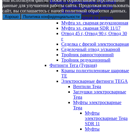
Мы используем файлы cookie и обрабатываем персональные
Фитинги Евростандарт (Италия)
данные для улучшения работы сайта. Продолжая использовать
Заглушка электросварная
сайт, вы соглашаетесь с нашей политикой обработки данных.
Муфта переходная
Хорошо
Политика конфиденциальности
электросварная на латунь
Муфта эл. cварная редукционная
Муфта эл. сварная SDR 11/17
Отвод 45 г, Отвод 90 г, Отвод 30
г
Седелка с фрезой электросварная
Седелочный отвод э/сварной
Тройник равносторонний
Тройник редукционный
Фитинги Тега (Турция)
Краны полиэтиленовые шаровые
TE
Электросварные фитинги TEGA
Вентили Tega
Заглушки электросварные
Tega
Муфты электросварные
Tega
Муфты
электросварные Tega
SDR 11
Муфты