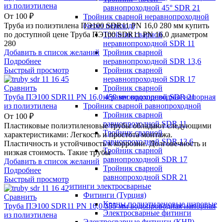
из полиэтилена
равнопроходной 45° SDR 21
От
100
₽
Тройник сварной неравнопроходной
(через переход)
Труба из полиэтилена ПЭ100 SDR11 PN 16,0 280 мм купить
Тройник сварной
по доступной цене Труба ПЭ100 SDR11 PN 16,0 диаметром
неравнопроходной SDR 11
280
Тройник сварной
Добавить в список желаний
неравнопроходной SDR 13,6
Подробнее
Тройник сварной
Быстрый просмотр
неравнопроходной SDR 17
Тройник сварной
Сравнить
неравнопроходной SDR 21
Труба ПЭ100 SDR11 PN 16,0 450 мм водопроводная напорная
Тройник сварной равнопроходной
из полиэтилена
Тройник сварной
От
100
₽
равнопроходной SDR 11
Пластиковые полиэтиленовые трубы обладают следующими
Тройник сварной
характеристиками: Легкость и простота монтажа.
равнопроходной SDR 13,6
Пластичность и устойчивость к коррозии. Долговечность и
Тройник сварной
низкая стоимость. Такие трубы
равнопроходной SDR 17
Добавить в список желаний
Тройник сварной
Подробнее
равнопроходной SDR 21
Быстрый просмотр
Фитинги электросварные
Фитинги (Турция)
Сравнить
Краны полиэтиленовые шаровые
Труба ПЭ100 SDR11 PN 16,0 355 мм водопроводная напорная
Электросварные фитинги
из полиэтилена
Электросварные фитинги (КНР)