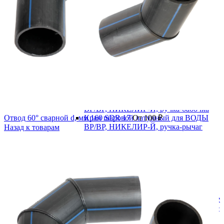
В категории
Водоснабжение
Запорная арматура
Задвижка 30ч39р с обрезиненным клином
Задвижка клиновая 30ч6бр
Краны шаровые
Краны шаровые латунные
Кран шаровой латунный для ВОДЫ
ВР/ВР, НИКЕЛИР-Й, ручка-бабочка
Отвод 60° сварной d, мм 160 SDR 17
Кран шаровой латунный для ВОДЫ
От
100
₽
ВР/ВР, НИКЕЛИР-Й, ручка-рычаг
Назад к товарам
Кран шаровой латунный для ВОДЫ
ВР/НР, НИКЕЛИР-Й, ручка-бабочка
Кран шаровой латунный для ВОДЫ
ВР/НР, НИКЕЛИР-Й, ручка-рычаг
Стальные
Муфтовые
Под приварку
Краны шаровые полнопроходные
Краны шаровые редуцированные
Фланцевые