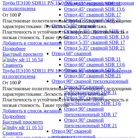
Труба ПЭ100 SDR11 PN 16,0 900 мм водопроводная напорная
Отвод 45° сварной SDR 11
из полиэтилена
Отвод 45° сварной SDR 13,6
Отвод 45° сварной SDR 17
От
100
₽
Отвод 45° сварной SDR 21
Пластиковые полиэтиленовые трубы обладают следующими
Отвод 5-35° сварной
характеристиками: Легкость и простота монтажа.
Отвод 5-35° сварной SDR 11
Пластичность и устойчивость к коррозии. Долговечность и
Отвод 5-35° сварной SDR 13,6
низкая стоимость. Такие трубы
Отвод 5-35° сварной SDR 17
Добавить в список желаний
Отвод 5-35° сварной SDR 21
Подробнее
Отвод 60° сварной
Быстрый просмотр
Отвод 60° сварной SDR 11
Отвод 60° сварной SDR 13,6
Сравнить
Отвод 60° сварной SDR 17
Труба ПЭ100 SDR11 PN 16,0 90 мм водопроводная напорная
Отвод 60° сварной SDR 21
из полиэтилена
Отвод 90° сварной трехсекционный
От
100
₽
Отвод 90° сварной
Пластиковые полиэтиленовые трубы обладают следующими
трехсекционный SDR 11
характеристиками: Легкость и простота монтажа.
Отвод 90° сварной
Пластичность и устойчивость к коррозии. Долговечность и
трехсекционный SDR 13,6
низкая стоимость. Такие трубы
Отвод 90° сварной
Добавить в список желаний
трехсекционный SDR 17
Подробнее
Отвод 90° сварной
Быстрый просмотр
трехсекционный SDR 21
Отвод 90° сварной
Сравнить
четырехсекционный