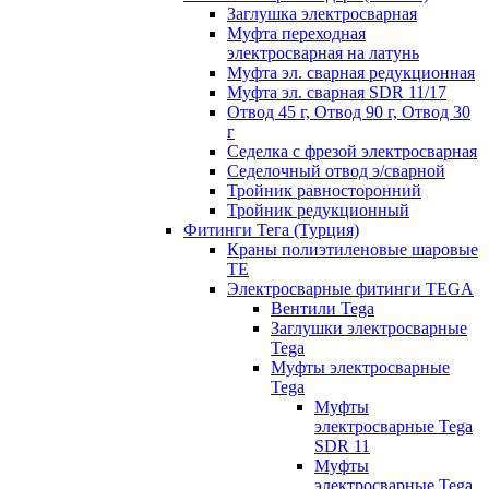
Заглушка электросварная
Муфта переходная
электросварная на латунь
Муфта эл. cварная редукционная
Муфта эл. сварная SDR 11/17
Отвод 45 г, Отвод 90 г, Отвод 30
г
Седелка с фрезой электросварная
Седелочный отвод э/сварной
Тройник равносторонний
Тройник редукционный
Фитинги Тега (Турция)
Краны полиэтиленовые шаровые
TE
Электросварные фитинги TEGA
Вентили Tega
Заглушки электросварные
Tega
Муфты электросварные
Tega
Муфты
электросварные Tega
SDR 11
Муфты
электросварные Tega