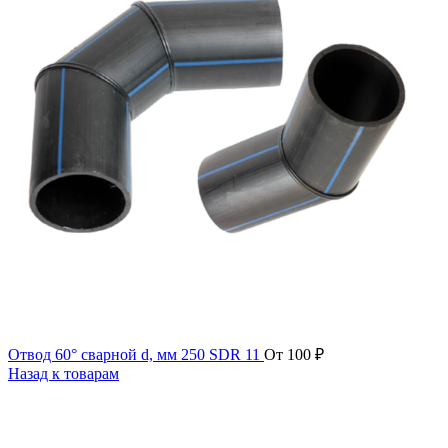
Отвод 60° сварной d, мм 250 SDR 11
От
100
₽
Назад к товарам