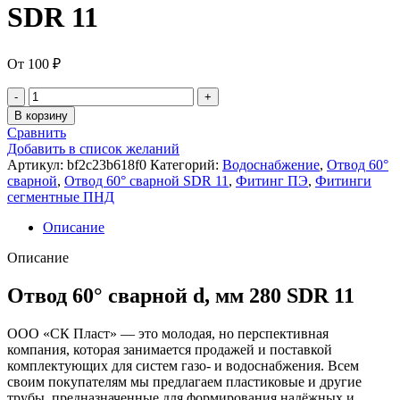
SDR 11
От
100
₽
В корзину
Сравнить
Добавить в список желаний
Артикул:
bf2c23b618f0
Категорий:
Водоснабжение
,
Отвод 60°
сварной
,
Отвод 60° сварной SDR 11
,
Фитинг ПЭ
,
Фитинги
сегментные ПНД
Описание
Описание
Отвод 60° сварной d, мм 280 SDR 11
ООО «СК Пласт» — это молодая, но перспективная
компания, которая занимается продажей и поставкой
комплектующих для систем газо- и водоснабжения. Всем
своим покупателям мы предлагаем пластиковые и другие
трубы, предназначенные для формирования надёжных и