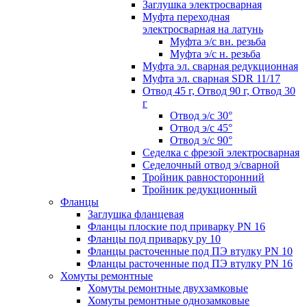
Заглушка электросварная
Муфта переходная
электросварная на латунь
Муфта э/с вн. резьба
Муфта э/с н. резьба
Муфта эл. cварная редукционная
Муфта эл. сварная SDR 11/17
Отвод 45 г, Отвод 90 г, Отвод 30
г
Отвод э/с 30°
Отвод э/с 45°
Отвод э/с 90°
Седелка с фрезой электросварная
Седелочный отвод э/сварной
Тройник равносторонний
Тройник редукционный
Фланцы
Заглушка фланцевая
Фланцы плоские под приварку PN 16
Фланцы под приварку ру 10
Фланцы расточенные под ПЭ втулку PN 10
Фланцы расточенные под ПЭ втулку PN 16
Хомуты ремонтные
Хомуты ремонтные двухзамковые
Хомуты ремонтные однозамковые