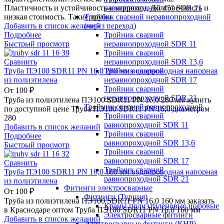
равнопроходной 45° SDR 21
Пластичность и устойчивость к коррозии. Долговечность и
Тройник сварной неравнопроходной
низкая стоимость. Такие трубы
(через переход)
Добавить в список желаний
Тройник сварной
Подробнее
неравнопроходной SDR 11
Быстрый просмотр
Тройник сварной
неравнопроходной SDR 13,6
Сравнить
Тройник сварной
Труба ПЭ100 SDR11 PN 16,0 280 мм водопроводная напорная
неравнопроходной SDR 17
из полиэтилена
Тройник сварной
От
100
₽
неравнопроходной SDR 21
Труба из полиэтилена ПЭ100 SDR11 PN 16,0 280 мм купить
Тройник сварной равнопроходной
по доступной цене Труба ПЭ100 SDR11 PN 16,0 диаметром
Тройник сварной
280
равнопроходной SDR 11
Добавить в список желаний
Тройник сварной
Подробнее
равнопроходной SDR 13,6
Быстрый просмотр
Тройник сварной
равнопроходной SDR 17
Сравнить
Тройник сварной
Труба ПЭ100 SDR11 PN 16,0 160 мм водопроводная напорная
равнопроходной SDR 21
из полиэтилена
Фитинги электросварные
От
100
₽
Фитинги (Турция)
Труба из полиэтилена ПЭ100 SDR11 PN 16,0 160 мм заказать
Краны полиэтиленовые шаровые
в Краснодаре оптом Труба ПЭ100 SDR11 PN 16,0 160 мм
Электросварные фитинги
Добавить в список желаний
Электросварные фитинги (КНР)