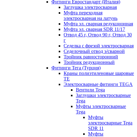
Фитинги Евростандарт (Италия)
Заглушка электросварная
Муфта переходная
электросварная на латунь
Муфта эл. cварная редукционная
Муфта эл. сварная SDR 11/17
Отвод 45 г, Отвод 90 г, Отвод 30
г
Седелка с фрезой электросварная
Седелочный отвод э/сварной
Тройник равносторонний
Тройник редукционный
Фитинги Тега (Турция)
Краны полиэтиленовые шаровые
TE
Электросварные фитинги TEGA
Вентили Tega
Заглушки электросварные
Tega
Муфты электросварные
Tega
Муфты
электросварные Tega
SDR 11
Муфты