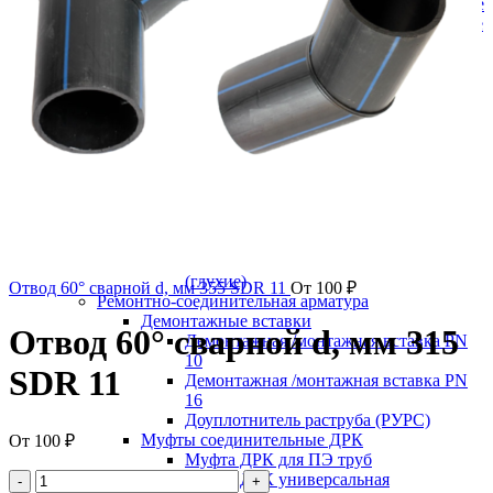
Краны шаровые полнопроходные
Краны шаровые редуцированные
Пожарная арматура
Гидранты
Подставки пожарные
Пожарная подставка двойная
фланцевая ру10
Пожарная подставка крестовая
фланцевая ру10
Пожарная подставка одинарная
фланцевая ру10
Пожарная подставка тройниковая
фланцевый ру10
Пожарные подставки фланцевые
(глухие)
Отвод 60° сварной d, мм 355 SDR 11
От
100
₽
Ремонтно-соединительная арматура
Демонтажные вставки
Отвод 60° сварной d, мм 315
Демонтажная /монтажная вставка PN
10
SDR 11
Демонтажная /монтажная вставка PN
16
Доуплотнитель раструба (РУРС)
Муфты соединительные ДРК
От
100
₽
Муфта ДРК для ПЭ труб
Муфта ДРК универсальная