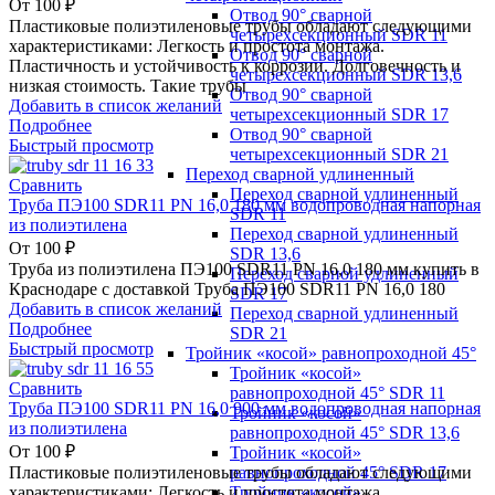
От
100
₽
Отвод 90° сварной
Пластиковые полиэтиленовые трубы обладают следующими
четырехсекционный SDR 11
характеристиками: Легкость и простота монтажа.
Отвод 90° сварной
Пластичность и устойчивость к коррозии. Долговечность и
четырехсекционный SDR 13,6
низкая стоимость. Такие трубы
Отвод 90° сварной
Добавить в список желаний
четырехсекционный SDR 17
Подробнее
Отвод 90° сварной
Быстрый просмотр
четырехсекционный SDR 21
Переход сварной удлиненный
Сравнить
Переход сварной удлиненный
Труба ПЭ100 SDR11 PN 16,0 180 мм водопроводная напорная
SDR 11
из полиэтилена
Переход сварной удлиненный
От
100
₽
SDR 13,6
Труба из полиэтилена ПЭ100 SDR11 PN 16,0 180 мм купить в
Переход сварной удлиненный
Краснодаре с доставкой Труба ПЭ100 SDR11 PN 16,0 180
SDR 17
Добавить в список желаний
Переход сварной удлиненный
Подробнее
SDR 21
Быстрый просмотр
Тройник «косой» равнопроходной 45°
Тройник «косой»
Сравнить
равнопроходной 45° SDR 11
Труба ПЭ100 SDR11 PN 16,0 900 мм водопроводная напорная
Тройник «косой»
из полиэтилена
равнопроходной 45° SDR 13,6
От
100
₽
Тройник «косой»
равнопроходной 45° SDR 17
Пластиковые полиэтиленовые трубы обладают следующими
Тройник «косой»
характеристиками: Легкость и простота монтажа.