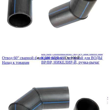
В категории
Водоснабжение
Запорная арматура
Задвижка 30ч39р с обрезиненным клином
Задвижка клиновая 30ч6бр
Краны шаровые
Краны шаровые латунные
Кран шаровой латунный для ВОДЫ
ВР/ВР, НИКЕЛИР-Й, ручка-бабочка
Отвод 60° сварной d, мм 280 SDR 11
Кран шаровой латунный для ВОДЫ
От
100
₽
ВР/ВР, НИКЕЛИР-Й, ручка-рычаг
Назад к товарам
Кран шаровой латунный для ВОДЫ
ВР/НР, НИКЕЛИР-Й, ручка-бабочка
Кран шаровой латунный для ВОДЫ
ВР/НР, НИКЕЛИР-Й, ручка-рычаг
Стальные
Муфтовые
Под приварку
Краны шаровые полнопроходные
Краны шаровые редуцированные
Фланцевые