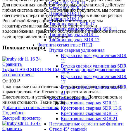
Отвод 90° SDR 11
Для постоянных клиентов и оптовых покупателей действует
Отвод 90° SDR 17
гибкая система скидок. По желанию покупателя, мы готовы
Переход SDR 11
обеспечить оперативную доставку товаров в любой регион
Переход SDR 17
Российской Федерации. Всем своим клиентам мы
Тройник равн. SDR 17
гарантируем выгодные покупки систем газо- и
Тройник равнопроходной SDR 11
водоснабжения, грамотное обслуживание и высокое качество
Тройник редукц. SDR 11
всей представленной продукции.
Тройник редукц. SDR 17
Фитинги сегментные ПНД
Похожие товары
Втулка сварная удлиненная
Втулка сварная удлиненная SDR
11
Сравнить
Втулка сварная удлиненная SDR
Труба ПЭ100 SDR11 PN 16,0 20 мм водопроводная напорная
13,6
из полиэтилена
Втулка сварная удлиненная SDR
От
100
₽
17
Пластиковые полиэтиленовые трубы обладают следующими
Втулка сварная удлиненная SDR
характеристиками: Легкость и простота монтажа.
21
Пластичность и устойчивость к коррозии. Долговечность и
Крестовина сварная
низкая стоимость. Такие трубы
Крестовина сварная SDR 11
Добавить в список желаний
Крестовина сварная SDR 13,6
Подробнее
Крестовина сварная SDR 17
Быстрый просмотр
Крестовина сварная SDR 21
Нестандартные сегментные фитинги
Сравнить
Отвод 45° сварной