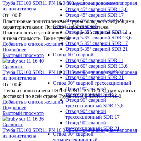
Труба ПЭ100 SDR11 PN 16,0 500 мм водопроводная напорная
Отвод 45° сварной SDR 11
из полиэтилена
Отвод 45° сварной SDR 13,6
Отвод 45° сварной SDR 17
От
100
₽
Отвод 45° сварной SDR 21
Пластиковые полиэтиленовые трубы обладают следующими
Отвод 5-35° сварной
характеристиками: Легкость и простота монтажа.
Отвод 5-35° сварной SDR 11
Пластичность и устойчивость к коррозии. Долговечность и
Отвод 5-35° сварной SDR 13,6
низкая стоимость. Такие трубы
Отвод 5-35° сварной SDR 17
Добавить в список желаний
Отвод 5-35° сварной SDR 21
Подробнее
Отвод 60° сварной
Быстрый просмотр
Отвод 60° сварной SDR 11
Отвод 60° сварной SDR 13,6
Сравнить
Отвод 60° сварной SDR 17
Труба ПЭ100 SDR11 PN 16,0 315 мм водопроводная напорная
Отвод 60° сварной SDR 21
из полиэтилена
Отвод 90° сварной трехсекционный
От
100
₽
Отвод 90° сварной
Труба из полиэтилена ПЭ100 SDR11 PN 16,0 315 мм купить с
трехсекционный SDR 11
доставкой по всей стране Труба ПЭ100 SDR11 PN 16,0
Отвод 90° сварной
Добавить в список желаний
трехсекционный SDR 13,6
Подробнее
Отвод 90° сварной
Быстрый просмотр
трехсекционный SDR 17
Отвод 90° сварной
Сравнить
трехсекционный SDR 21
Труба ПЭ100 SDR11 PN 16,0 225 мм водопроводная напорная
Отвод 90° сварной
из полиэтилена
четырехсекционный